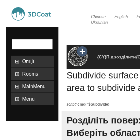
Chinese
English
F
Ukrainian
{CY}Підрозділити{C
Опції
Subdivide surface
Rooms
area to subdivide
MainMenu
Menu
script:
cmd("$Subdivide);
Розділіть повер
Виберіть област