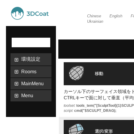
Chinese
English
F
Ukrainian
環境設定
Rooms
移動
MainMenu
カーソル下のサーフェイス領域を
Menu
CTRLキーで面に対して垂直（平
toolset:
tools_tem("[SculptTool]{1}SCUL
script:
cmd("$SCULPT_DRAG);
選択/変形