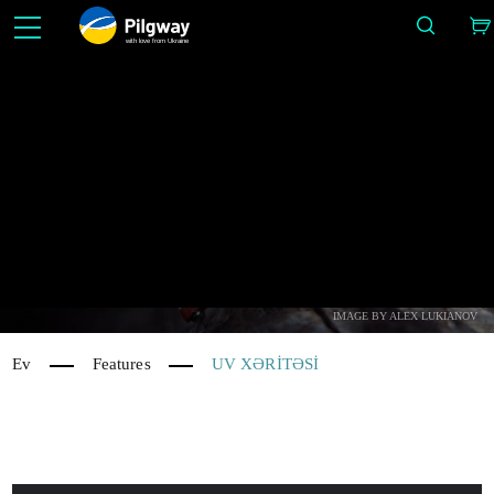
with love from Ukraine
3D-də asanlaşdırın: Heykəltəraşlıq, Voksellər, Modelləşdirmə, Retopo, Painting, PBR, UV və 
ilə Tekstura. Limitsiz öyrənmə pulsuz.
Xüsusiyyətlə
IMAGE BY ALEX LUKIANOV
Ev
Features
UV XƏRİTƏSİ