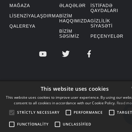
MAĞAZA
ƏLAQƏLƏR
İSTIFADƏ
QAYDALARI
LISENZIYALAŞDIRMA
BIZIM
HAQQIMIZDA
GIZLILIK
SIYASƏTI
QALEREYA
BIZIM
SƏSIMIZ
PEÇENYELƏR
This website uses cookies
This website uses cookies to improve user experience. By using our webs
consent to all cookies in accordance with our Cookie Policy.
Read mo
ENGLIS
STRICTLY NECESSARY
PERFORMANCE
TARGE
BULGAR
CROATI
FUNCTIONALITY
UNCLASSIFIED