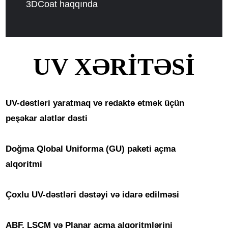
3DCoat haqqında
UV XƏRİTƏSİ
UV-dəstləri yaratmaq və redaktə etmək üçün
peşəkar alətlər dəsti
Doğma Qlobal Uniforma (GU) paketi açma
alqoritmi
Çoxlu UV-dəstləri dəstəyi və idarə edilməsi
ABF, LSCM və Planar açma alqoritmlərini