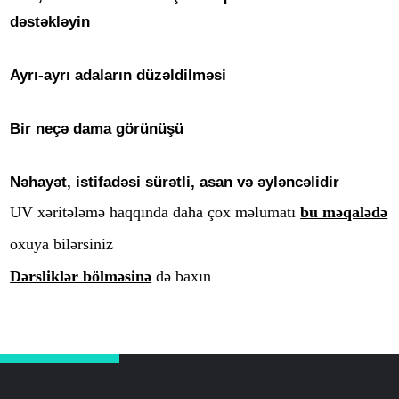
dəstəkləyin
Ayrı-ayrı adaların düzəldilməsi
Bir neçə dama görünüşü
Nəhayət, istifadəsi sürətli, asan və əyləncəlidir
UV xəritələmə haqqında daha çox məlumatı
bu məqalədə
oxuya bilərsiniz
Dərsliklər bölməsinə
də baxın