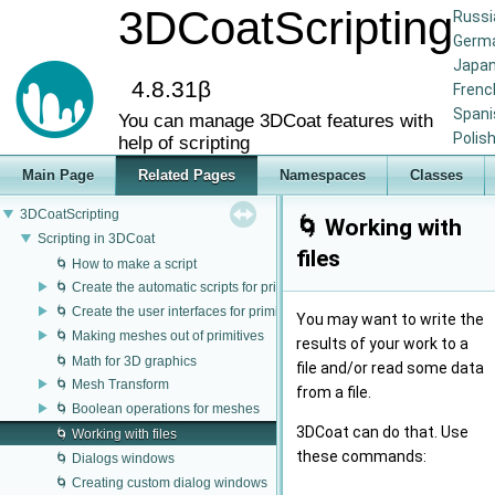
3DCoatScripting
Russi
Germ
Japa
4.8.31β
Frenc
Spani
You can manage 3DСoat features with
Polis
help of scripting
Main Page
Related Pages
Namespaces
Classes
3DCoatScripting
🌀 Working with
Scripting in 3DCoat
files
🌀 How to make a script
🌀 Create the automatic scripts for primitives
🌀 Create the user interfaces for primitives
You may want to write the
🌀 Making meshes out of primitives
results of your work to a
🌀 Math for 3D graphics
file and/or read some data
🌀 Mesh Transform
from a file.
🌀 Boolean operations for meshes
3DCoat can do that. Use
🌀 Working with files
these commands:
🌀 Dialogs windows
🌀 Creating custom dialog windows