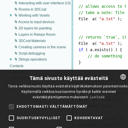
🌀 Interacting with user interface (UI)
// allows access to t
🌀 Rooms in 3DCoat
// take a note: file 
🌀 Working with Voxels

File  a( 
"a.txt"
🌀 Access to input devices
🌀 2D layers for painting
🌀 Layers in Retopo Room
// returns `true`, if
🌀 3DCoat Materials

File  a( 
"a.txt"
🌀 Creating cameras in the scene
if
 ( a.exists() ) {

🌀 Script debugging
// do something
🌀 Strings operations
Contacts
Todo List
Tämä sivusto käyttää evästeitä
Namespaces
// set a mode that al
Classes
Tämä verkkosivusto käyttää evästeitä käyttökokemuksen parantamiseksi
// nor only with text
Käyttämällä verkkosivustoamme hyväksyt kaikki evästeet
ENGLISH
// which allows you r
evästekäytäntöjemme mukaisesti.
Lue lisää

File  a( 
"a.data"
 );

BULGARIAN
a.binary( 
true
 );

EHDOTTOMASTI VÄLTTÄMÄTTÖMÄT
CROATIAN
SUORITUSKYVYLLISET
KOHDENTAVAT
// input / output is 
CZECH

a.binary( 
false
 );
