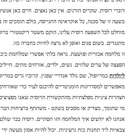
דוברי רוסית. שקרים הורגים. אין כאן נאצים. חיים כאן אנש
בשעה זו של סכנה, כל אוקראינה התגייסה, כולם תומכים זה ב
מוחלט לכל השפעה רוסית עלינו, הוקם משטר דיקטטורי ברוסי
מתנגדים. בשום פנים ואופן לא נרצה לחיות בחברה כזו.
הפצצה של ערים שלווים. נשים, ילדים, אזרחים מתים. חייל
ליולדות
במריופול, שם נולד אנדריי שפגין. קרוביו גרים במריופ
מאפשרים למסדרונות הומניטריים להיכנס לעיר כדי שאזרחים 
הצהרות ציניות מפלצתיות מהתקשורת הרוסית שאנו מפציצים 
מי שתומך, מצדיק או מסכים בשקט - משתתף ברציחות הברבר
אנחנו לא יודעים איך המלחמה הזו תסתיים. רוסיה כבר שולטת
צבאיות ליד תחנות כוח גרעיניות. יכול להיות אסון מעשה ידי