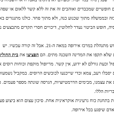
ים חופשיים שמכבדים ואוהבים זה את זה ללא קשר ללאום או שפה.
זה ובממשלה מתוך שכנוע כנה, ולא מתוך פחד. כולנו מתנגדים באו
ה, חופש הביטוי נעדר לחלוטין, דיכויים חסרי תקדים מתבצעים נג
זו מלחמה אכזרית ופושעת. נראה בלתי אפשרי שמלחמת כיבוש מתנהלת במרכז אירופה במאה ה-21. אבל זה קורה עכשיו. יש
ים שלא תקפו את המדינה השכנה מתים. הם
הפציצו
את
בית החולים
ול וכעת גורלם לא ידוע, אין קשר. מריופול מוקפת וכוחות רוסים א
יסבלו רעב, צמא וכדי שייכנעו לכובשים הרוסים. במקביל נשמעות
את עצמנו, מבימים הדרמטיזציות, הגרסה שונתה מספר פעמים. כ
יות הללו.
 בתחנת כוח גרעינית אוקראינית אחת. סיכון עצום הוא ביצוע פעו
 אדם שיפגע בכל אירופה.