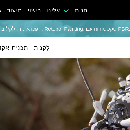
חנות
עלינו
רישוי
תיעוד
ג
לִקְנוֹת
תכנית אקד