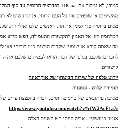
כמובן, לא נמכור את 3DCoat בפדרציה ה
מאשימים או שופטים את כל העם הרוסי. אנחנו פשוט לא רו
מסים ברוסיה כדי לממן את הרג האנשים שלנו ואולי הרג שלנ
המלחמה הזו. אל תאמין לתקשורת התעמולה, חפש מידע אמית
מה שאתה קורא או שומע! שקרים הורגים כמו רובים! צאו להפ
לחברים שלכם, בסופו של דבר, הראו לעמיתים שלכם את הדף
קישורים:
יירוט טלפון של שירות הביטחון של אוקראינה
תזמורת קלוש - סטפניה
מסיבת עיתונאים של טייסים רוסים, הכרה בהפצצת ערים שלו
https://www.youtube.com/watch?v=cfW2AcF1a7s
אנטון פטושקין - איפה הייתי ב-8 השנים האלה.