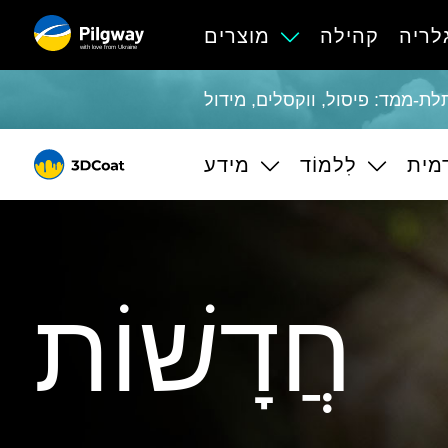
לריה
קהילה
מוצרים
with love from Ukraine
מית
לִלמוֹד
מידע
חֲדָשׁוֹת