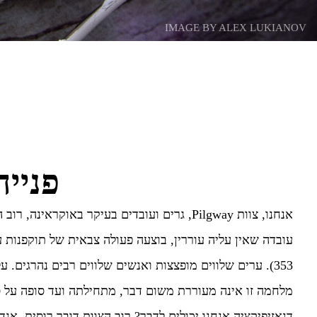
IMAGE BY ALEX LUKIANOV
פנייה
עובדה שאין עליה עוררין, בוצעה פעולה צבאית של תוקפנות ע
353). ערים שלווים מופצצות ואנשים שלווים רבים נהרגים.
מלחמה זו אינה מעוררת משום דבר, מתחילתה ועד סופה על ס
דנאזיפיקציה אנחנו יכולים לדבר? רוב הצוות דובר רוסית, אנד