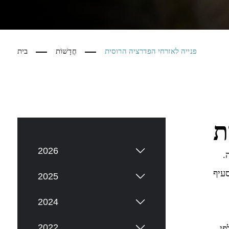
פנייה לאזרחי הפדרציה הרוסית
חֲדָשׁוֹת
בית
ת
2026
וסיה.
עיף
2025
2024
2022
פי