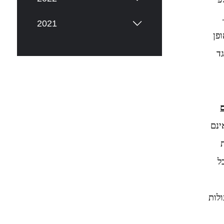
2021
פן
ד
ינם
ל
לות