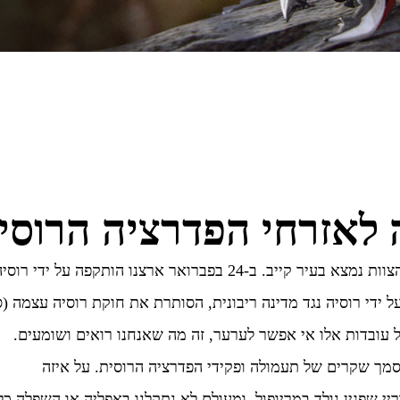
 לאזרחי הפדרציה הרוסי
אנחנו, צוות Pilgway, גרים ועובדים בעיקר באוקראינה, רוב הצוות נמצא בעיר קייב. ב-24 בפברואר ארצנו הותקפה על ידי ר
ל ידי רוסיה נגד מדינה ריבונית, הסותרת את חוקת רוסיה עצמה (ס
 על עובדות אלו אי אפשר לערער, זה מה שאנחנו רואים ושומעים.
מך שקרים של תעמולה ופקידי הפדרציה הרוסית. על איזה
ריי שפגין נולד במריופול. ומעולם לא נתקלנו באפליה או השפלה כל