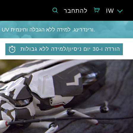
IW
להתחבר
הפכו את זה לקל בתלת-ממד: פיסול, ווקסלים, מידול, Retopo, Painting, טקסטורות עם PBR, UV ורינדרינג. למידה ללא הגבלה וחינמית.
הורדה ו-30 יום ניסיון/למידה ללא גבולות