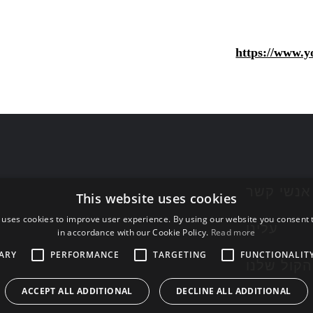
https://www
אנשי קשר
This website uses cookies
 uses cookies to improve user experience. By using our website you consent t
עלינו
in accordance with our Cookie Policy.
Read more
ARY
PERFORMANCE
TARGETING
FUNCTIONALIT
הקול שלנו
ACCEPT ALL ADDITIONAL
DECLINE ALL ADDITIONAL