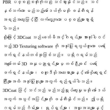
PBR ပစ္စည်းစတိုးကိုလည်း သင်သွားနိုင်သည်။ သင်
နှစ်သက်သော မည်သည့်မော်ဒယ်ကိုမဆို ဖန်တီးရန်
အရည်အသွေးမြင့်ပြီး လက်တွေ့ကျသော ပစ္စည်းများစွာရှိ
ပါသည်။
ထို့ကြောင့် 3DСoat သည် ခေတ်မီအင်္ဂါရပ်များ အားလုံးပါဝင်
သည့် 3D Texturing software ကို အသုံးပြုရလွယ်ကူသော ပရော်
ဖက်ရှင်နယ်တစ်ခုဖြစ်သည်။ ပရိုဂရမ်သည်
အပျော်တမ်း 3D အနုပညာရှင်များမှ တစ်ဦးချင်း ပရော်
ဖက်ရှင်နယ်များ၊ စတူဒီယိုအသေးစားများနှင့် ကော်ပိုရေးရှင်း
ကြီးများအထိ အသုံးပြုသူများအတွက် ရည်ရွယ်ပါသည်။
3DCoat ဖြင့် သင်သည် မည်သည့်ရှုပ်ထွေးမှုမဆို မော်ဒယ်
အတွက် အသွင်အပြင်များကို ဖန်တီးနိုင်သည်။ ဤပရို
ဂရမ်သည် ဂိမ်းများ၊ ရုပ်ရှင်များ၊ အယူအဆများနှင့်