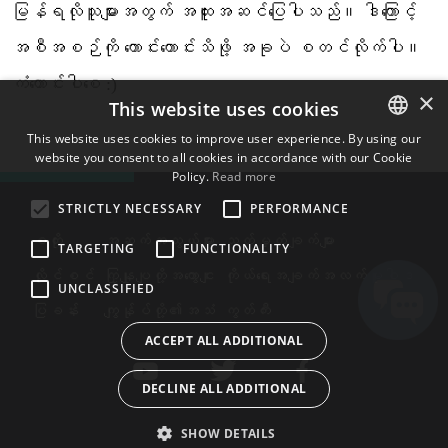
မြန်ရလိုသူများအတွက် အထူးအဆင်ပြေပါသည်။ ဒါကြောင့်
အစီအစဉ်ကို ကောင်းကောင်းသိဖို့ အခုပဲ စတင်လိုက်ပါ။
ကံကောင်းပါစေ :)
×
This website uses cookies
This website uses cookies to improve user experience. By using our
website you consent to all cookies in accordance with our Cookie
ENGLISH
Policy.
Read more
BULGARIAN
STRICTLY NECESSARY
PERFORMANCE
CROATIAN
စတိုး
အဆက်အသွယ်များ
သတ်မှတ်ချက်များ
TARGETING
FUNCTIONALITY
CZECH
လိုင်စင်
ကြှနျုပျတို့အကွောငျး
ကိုယ်ရေးအချက်အလက်မူဝါဒ
UNCLASSIFIED
DANISH
ပြခန်း
ကျွန်ုပ်တို့၏အသံ
ကွတ်ကီး
DUTCH
ACCEPT ALL ADDITIONAL
ESTONIAN
DECLINE ALL ADDITIONAL
FINNISH
FRENCH
SHOW DETAILS