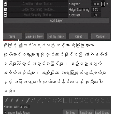
ထို့ကြောင့် ဤအင်္ဂါရပ်သည် သင့်အား ကွဲပြားခြားနားသော
လုပ်ဆောင်စရာများစွာကို လုပ်ဆောင်နိုင်သည်- အော်ဂဲနစ်မော်
ဒယ်များပေါ်တွင် အသွင်အပြင်များ၊ နည်းပညာအတွက်
အစိတ်အပိုင်းများ၊ အမျိုးမျိုးသော အရေပြားချွတ်ယွင်းချက်များ
နှင့် အခြားအရာများကို လုပ်ဆောင်နိုင်စေရန် ကူညီပေးပါ
မည်။