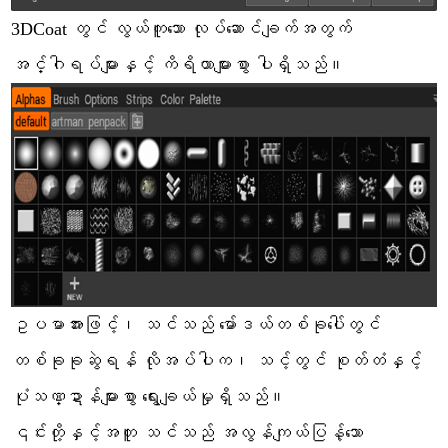
3DCoat တွင် လွယ်ကူသော လုပ်ဆောင်ချက်အတွက်
အင်္ဂါရပ်များနှင့် ကိရိယာများစွာ ပါရှိသည်။
ဥပမာအားဖြင့်၊ သင်သည် မော်ဒယ်တစ်ခုပေါ်တွင်
တစ်ခုခုဆွဲရန် လိုအပ်ပါက၊ သင့်တွင် စုတ်တံနှင့်
ပုံသဏ္ဍာန်များစွာ ရွေးချယ်မှုရှိသည်။
၎င်းတို့နှင့်အတူ သင်သည် အလွန်ကျယ်ပြန့်သော