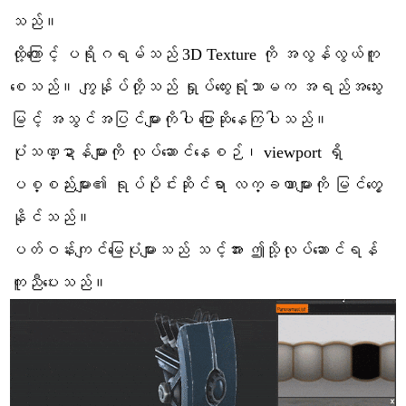
သည်။
ထို့ကြောင့် ပရိုဂရမ်သည် 3D Texture ကို အလွန်လွယ်ကူ
စေသည်။ ကျွန်ုပ်တို့သည် ရှုပ်ထွေးရုံသာမက အရည်အသွေး
မြင့် အသွင်အပြင်များကိုပါ ပြောဆိုနေကြပါသည်။
ပုံသဏ္ဍာန်များကို လုပ်ဆောင်နေစဉ်၊ viewport ရှိ
ပစ္စည်းများ၏ ရုပ်ပိုင်းဆိုင်ရာ လက္ခဏာများကို မြင်တွေ့
နိုင်သည်။
ပတ်ဝန်းကျင်မြေပုံများသည် သင့်အား ဤသို့လုပ်ဆောင်ရန်
ကူညီပေးသည်။