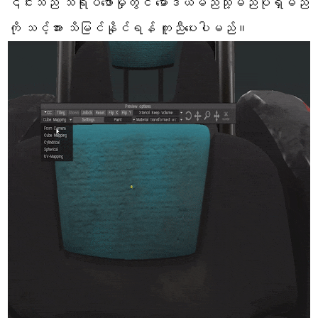
၎င်းသည် သရုပ်ဖော်မှုတွင် မော်ဒယ်မည်သို့မည်ပုံရှိမည်
ကို သင့်အား သိမြင်နိုင်ရန် ကူညီပေးပါမည်။