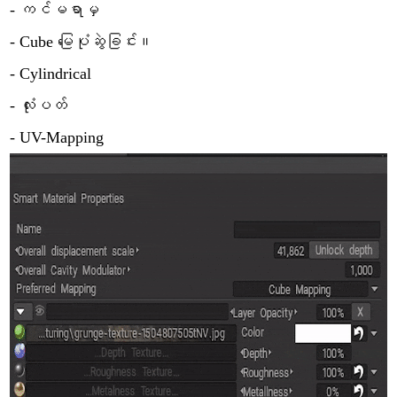
- ကင်မရာမှ
- Cube မြေပုံဆွဲခြင်း။
- Cylindrical
- လုံးပတ်
- UV-Mapping