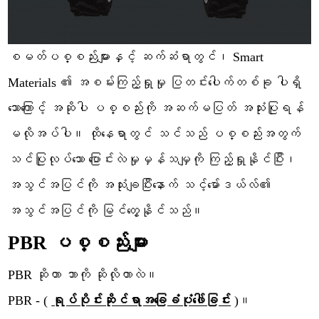
စမတ်ပစ္စည်းများနှင့် ဆက်ဆံရာတွင်၊ Smart
Materials ၏ အစမ်းကြည့်ရှုမှု ပြတင်းပေါက်တစ်ခု ပါရှိ
သောကြောင့် အဆိုပါ ပစ္စည်းကို အဆက်မပြတ် အသုံးပြုရန်
မလိုအပ်ပါ။ ထိုနေရာတွင် သင်သည် ပစ္စည်းအတွက်
သင်ပြုလုပ်သော ပြောင်းလဲမှုမှန်သမျှကို ကြည့်ရှုနိုင်ပြီး၊
အသွင်အပြင်ကို အသုံးချပြီးနောက် သင့်မော်ဒယ်လ်၏
အသွင်အပြင်ကို မြင်တွေ့နိုင်သည်။
PBR ပစ္စည်းများ
PBR ဆိုတာ ဘာကို ဆိုလိုတာလဲ။
PBR - (
ရုပ်ပိုင်းဆိုင်ရာအခြေခံပုံဖေါ်ခြင်း
)။