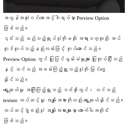
အလွန်အသုံးဝင်သောအင်္ဂါရပ်မှာ Preview Option
ဖြစ်သည်။
၎င်းသည် မည်သည့်ရုပ်ပုံကိုမဆို အရာဝတ္ထုသို့ အပ်
လုဒ်လုပ်သည့်နည်းလမ်းဖြင့် လုပ်ဆောင်သည်။
Preview Option တွင် ပြုပြင်မွမ်းမံမှုများ ပြုလုပ်ပြီးသည်
နှင့် သင်သည် အစမ်းကြည့်ရှုသည့်ပုံကို မြင်တွေ့
နိုင်သည်။
ရွေးချယ်မှု အကြိုကြည့်ရှုသည့် ဝင်းဒိုးတွင်၊ သင်သည်
texture ထပ်ဆင့်မှု အမျိုးအစားကိုလည်း ရွေးချယ်နိုင်သည်။
ထပ်ဆင့်ဖွဲ့စည်းပုံ အမျိုးအစားများမှာ အောက်ပါအတိုင်း
ဖြစ်သည်။