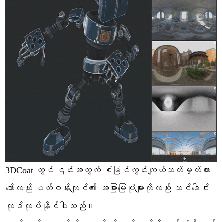
3DCoat တွင် ၎င်းအတွက် စံမြင်ကွင်းကျယ်သတ်မှတ်ထား
သော်လည်း ပတ်ဝန်းကျင်၏ အခြားမြေပုံများကိုလည်း သင်ဒေါင်း
လုဒ်လုပ်နိုင်ပါသည်။