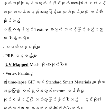
နယ်အသုံးပြုရန်အတွက် ဒီဇိုင်းထုတ်ထားသောကြောင့် ၎င်းနှင့်
အတူ အလွန်အရည်အသွေးမြင့်သော ထုတ်ကုန်များကို ဖန်တီး
နိုင်သည်။
ပရိုဂရမ်တွင် Texture အတွက် အဆင့်မြင့်နည်းပညာ
များ ပါရှိသည်။
- စမတ်ပစ္စည်းများ
- PRB ပစ္စည်းများ
-
UV Mapped
Mesh ကို ဆေးသုတ်ပါ။
- Vertex Painting
ဤ time-lapse GIF တွင် Standard Smart Materials များကိုသာ
အသုံးပြု၍ စက်ရုပ်အတွက် texture ဖန်တီးမှု
လုပ်ငန်းစဉ်ကို သင်တွေ့မြင်နိုင်ပါသည်။ ၎င်းတို့၏
ဆက်တင်များသာ အနည်းငယ် ပြောင်းလဲပါသည်။