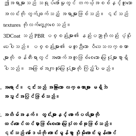
ဤအရာများသည် သရုပ်ဖော်မှုတွင် တကယ့်အစစ်နှင့်တူသော
အလင်းကို တွက်ချက်သည့် အရာများဖြစ်သည်။ ၎င်းသည်
textures ကိုလက်တွေ့ကျစေသည်။
3DCoat သည် PBR ပစ္စည်းများ၏ နည်းပညာကိုလည်း ပံ့ပိုး
ပေးပါသည်။ ပစ္စည်းများ၏ မတူညီသော ဝိသေသလက္ခဏာ
များကို ဖန်တီးရာတွင် အထောက်အကူဖြစ်စေသော မြေပုံများစွာရှိ
ပါသည်။ အခြေခံအကျဆုံးမြေပုံများကို ကြည့်ပါမည်။
အရောင်။ ၎င်းသည် အခြားသော လက္ခဏာများ မရှိဘဲ
အသွင်အပြင်ဖြစ်သည်။
အတိမ်အနက်။ တွင်းများနှင့် စောက်ပတ်များကို
ထင်ယောင်ထင်မှားဖြစ်စေသော မြေပုံတစ်ခုဖြစ်သည်။
၎င်းသည် မော်ဒယ်ကို ကောင်းမွန်စွာ ပိုမိုကောင်းမွန်အောင်