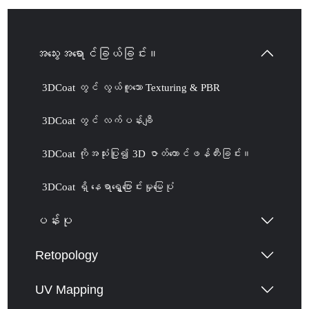
အသွေးအရောင်ခြယ်ခြင်း။
3DCoat တွင် လွယ်ကူသော Texturing & PBR
3DCoat တွင် လက်ပန်းချီ
3DCoat ကိုအသုံးပြု၍ 3D ဇာတ်ကောင်ဖန်တီးခြင်း။
3DCoat ရှိ နေရာရွှေ့ပြောင်းမှုမြေပုံ
ပန်းပု
Retopology
UV Mapping