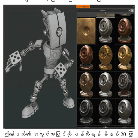
ဤမော်ဒယ်၏ အသွင်အပြင်ကို ဖန်တီးရန် မိနစ် 20 ကြာ