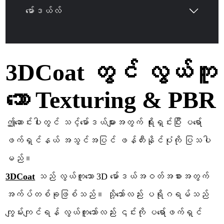
မော်ဒယ်လ်
3DCoat တွင် လွယ်ကူ
သော Texturing & PBR
ဤဆောင်းပါးတွင် သင့်မော်ဒယ်များအတွက် ရိုးရှင်းပြီး ပရော်
ဖက်ရှင်နယ် အသွင်အပြင် ဖန်တီးနိုင်ပုံကို ပြသပါ
မည်။
3DCoat
သည် လွယ်ကူသော 3D မော်ဒယ်အဝတ်အစားအတွက်
အက်ပ်တစ်ခုဖြစ်သည်။ သို့သော်လည်း ပရိုဂရမ်သည်
ကျွမ်းကျင်ရန် လွယ်ကူသော်လည်း ၎င်းကို ပရော်ဖက်ရှင်