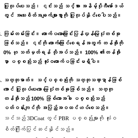
ပြုလုပ်ပေးသည်၊ ၎င်းသည် သင့်အား အနိမ့်ပိုလီမော်ဒယ်
တွင် အသေးစိတ်အချက်များစွာကို ပြုလုပ်နိုင်စေပါသည်။
ကြမ်းတမ်းခြင်း။ တောက်ပသောပြောင်းပြန်လှန်မြေပုံတစ်ခု
ဖြစ်သည်။ ၎င်းကို တောက်ပြောင်စေရန်အတွက် တန်ဖိုးကို
0% ဟု သတ်မှတ်ရန် လိုအပ်သည်။ 100% ၏တန်ဖိုး
မှာ ပစ္စည်းသည် လုံးဝတောက်ပခြင်းမရှိပါ။
သတ္တုဓာတ်။ သင့်ပစ္စည်းကို သတ္တုသဏ္ဍာန်ဖြစ်
အောင် ပြုလုပ်ပေးသော မြေပုံတစ်ခုဖြစ်သည်။ သတ္တု
တန်ဖိုးသည် 100% ဖြစ်သောအခါ ပစ္စည်းသည်
ပတ်ဝန်းကျင်ကို အပြည့်အဝထင်ဟပ်စေသည်။
သင်သည် 3DCoat တွင် PBR ပစ္စည်းများကို လုံးဝ
စိတ်ကြိုက်ပြင်ဆင်နိုင်သည်။