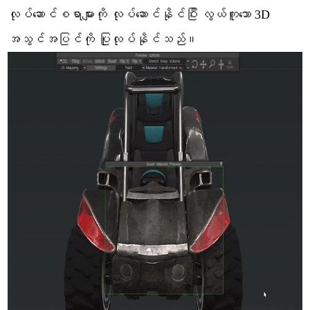
လုပ်ဆောင်စရာများကို လုပ်ဆောင်နိုင်ပြီး လွယ်ကူသော 3D
အသွင်အပြင်ကို ပြုလုပ်နိုင်သည်။