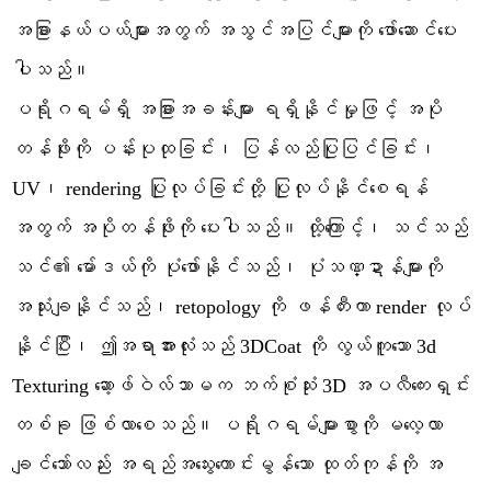
အခြားနယ်ပယ်များအတွက် အသွင်အပြင်များကို ဖော်ဆောင်ပေး
ပါသည်။
ပရိုဂရမ်ရှိ အခြားအခန်းများ ရရှိနိုင်မှုဖြင့် အပို
တန်ဖိုးကို ပန်းပုထုခြင်း၊ ပြန်လည်ပြုပြင်ခြင်း၊
UV၊ rendering ပြုလုပ်ခြင်းတို့ ပြုလုပ်နိုင်စေရန်
အတွက် အပိုတန်ဖိုးကို ပေးပါသည်။ ထို့ကြောင့်၊ သင်သည်
သင်၏ မော်ဒယ်ကို ပုံဖော်နိုင်သည်၊ ပုံသဏ္ဍာန်များကို
အသုံးချနိုင်သည်၊ retopology ကို ဖန်တီးကာ render လုပ်
နိုင်ပြီး၊ ဤအရာအားလုံးသည် 3DCoat ကို လွယ်ကူသော 3d
Texturing ဆော့ဖ်ဝဲလ်သာမက ဘက်စုံသုံး 3D အပလီကေးရှင်း
တစ်ခု ဖြစ်လာစေသည်။ ပရိုဂရမ်များစွာကို မလေ့လာ
ချင်သော်လည်း အရည်အသွေးကောင်းမွန်သော ထုတ်ကုန်ကို အ