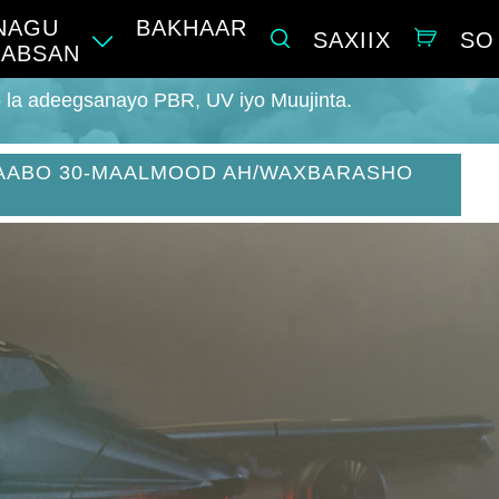
NAGU
BAKHAAR
SAXIIX
SO
AABSAN
o la adeegsanayo PBR, UV iyo Muujinta.
IJAABO 30-MAALMOOD AH/WAXBARASHO