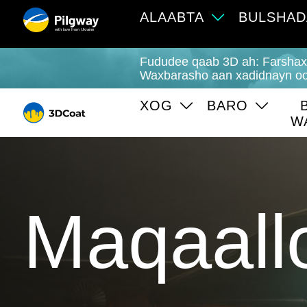
ALAABTA
BULSHAD
with love from Ukraine
Fududee qaab 3D ah: Farshaxan
Waxbarasho aan xadidnayn oo 
XOG
BARO
W
Maqaall