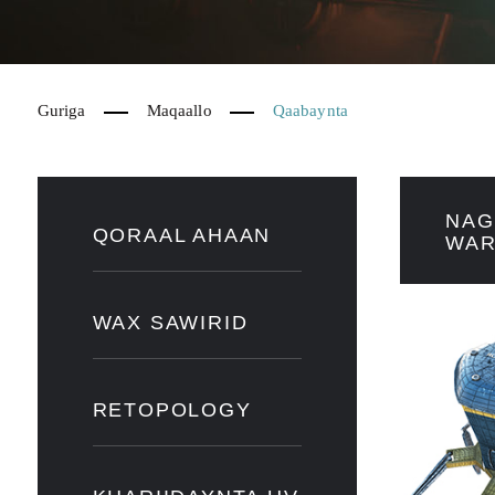
Guriga
Maqaallo
Qaabaynta
NAG
QORAAL AHAAN
WAR
WAX SAWIRID
RETOPOLOGY