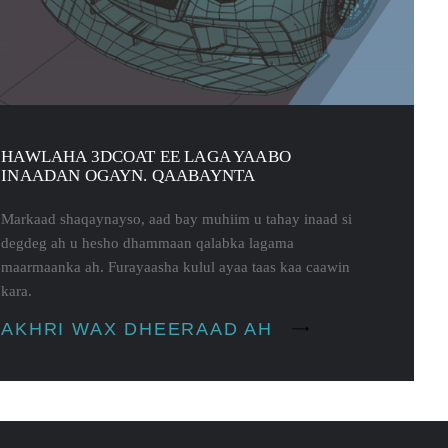
HAWLAHA 3DCOAT EE LAGA YAABO
INAADAN OGAYN. QAABAYNTA
Markaad shaqaynayso, aad bay muhiim u tahay inaad si
degdeg ah u hesho dhammaan qalabka lagama
maarmaanka ah. Furayaasha kulul ayaa taas kaa caawin
kara.
AKHRI WAX DHEERAAD AH