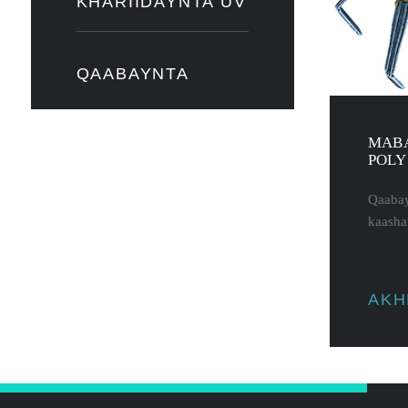
KHARIIDAYNTA UV
QAABAYNTA
MABA
POLY
Qaabay
kaasha
AKH