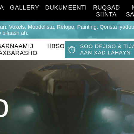
A
GALLERY
DUKUMEENTI
RUQSAD
SIINTA
S
, Voxels, Moodelista, Retopo, Painting, Qorista iyado
bilaash ah.
BARNAAMIJ
IIBSO
SOO DEJISO & T
AXBARASHO
AAN XAD LAHAYN
o