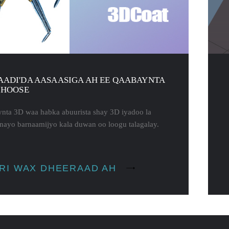
ADI'DA AASAASIGA AH EE QAABAYNTA
 HOOSE
nta 3D waa habka abuurista shay 3D iyadoo la
nayo barnaamijyo kala duwan oo loogu talagalay.
RI WAX DHEERAAD AH