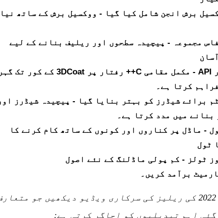
سیل برش انجن شامل کیا گیا - ووکسیل برش کے ساتھ نیا
اس مجموعہ - پیچیدہ سطحوں اور ریلیف بنانے کے لیے
آسان
نیا کور API - مکمل مقامی C++ رفتار پر 3DCoat کے کور ت
راہم کرتا ہے۔
م برائے شیڈرز کو بہتر بنایا گیا - پیچیدہ شیڈرز اور
بنانے میں مدد کرتا ہے۔
ل - ماڈل پر کناروں اور کونوں کے ساتھ کام کرنے کا
 ٹول
ز ٹولز - کم پولی ماڈلنگ کے نئے اصول
ہماری 2022 کی ریلیز کی سرکاری ویڈیو دیکھیں جو متعارف
گئی اہم تبدیلیوں کو اجاگر کرتی ہے: