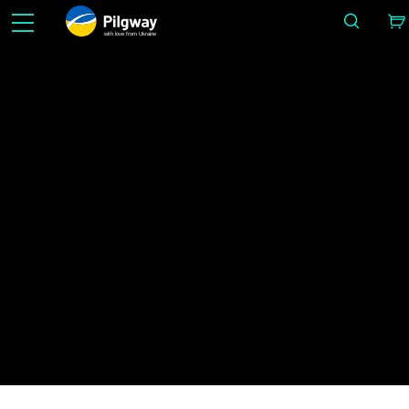
with love from Ukraine
اسے 3D میں آسان بنائیں: مجسمہ سازی، ووکسلز، ماڈلنگ، Retopo، Painting، PBR کے ساتھ
ٹیکسچرنگ، UV اور رینڈرنگ۔ لامحدود تعلیم مفت میں۔
خبریں
IMAGE BY ALEX LUKIANOV
خبریں
گھر
3DCoat 2022 باضابطہ طور پر جاری!