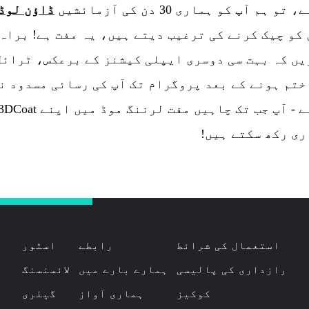
و ہم آپ کو ہماری 30 دن کی آزمائشیں
ڈاؤن لوڈ
 کو چیک کرنے کی ترغیب دیتے ہیں، یہ مفت ہے! براہ
یں کہ بہت سی دوسری ایپلی کیشنز کے برعکس، ٹرائل
ختم ہونے کے بعد پروگرام تک آپ کی رسائی مسدود ن
ری رکھ سکتے ہیں!
استعمال کی شرائط
رابطے
اسٹور
رازداری کی پالیسی
ہمارے بارے میں
لائسنسنگ
کوکیز
ہماری آواز
گیلری