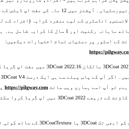
شن پلان فراہم کرتے ہیں - افراد، کاروبار، نیز ط
اور یونیورسٹیاں۔ آپشنز میں 12 ماہ کی مفت اپ ڈیٹ
لائسنس، انڈسٹری کے لیے منفرد کرایہ (افراد کے لی
ساتھ ساتھ ماہانہ رکنیت اور 1 سال کا کرایہ شامل 
ئٹ کے اسٹور پر دستیاب تمام اختیارات دیکھیں:
https://pilgway.c
تمام 3DCoat 2021 مالکان 3DCoat 2022.16 میں مفت اپ گر
سکتے ہیں۔ اگر آپ کے پاس پہلے سے ہی ایک درست 3DCoat V4
 ہے، تو آپ اسے ہماری ویب سائٹ
https://pilgway.com
پر
اپنے اکاؤنٹ کے ذریعے 3DCoat 2022 میں اپ گریڈ کروا س
اگر آپ کو ابھی تک 3DCoat یا 3DCoatTextura کے 