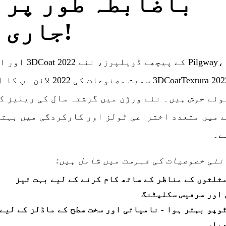
باضابطہ طور پر
جاری!
Pilgway، 3DCoat کے پیچھے ڈویلپر
کردہ 3DCoatTextura 2022 سمیت مصنوعات کی 2022 
وئے خوش ہیں۔ نئے ورژن میں گزشتہ سال کی ریلیز ک
 میں متعدد اختراعی ٹولز اور کارکردگی میں بہتر
ے۔
نئی خصوصیات کی فہرست میں شامل ہیں:
مثلثوں کے مناظر کے ساتھ کام کرنے کے لیے بہت تیز
اور سرفیس سکلپٹنگ
وپو بہتر ہوا - نامیاتی اور سخت سطح کے ماڈلز کے لیے
عیار