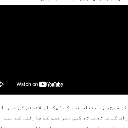
کی طرح، ہم مختلف قسم کے لچکدار لائسنس کی خریدار
ات کے ساتھ ساتھ کسی بھی قسم کے صارفین کے لیے