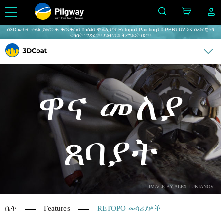
with love from Ukraine
በ3D ውስጥ ቀላል ያድርጉት፡ ቅርፃቅርፅ፣ ቮክስል፣ ሞዴሊንግ፣ Retopo፣ Painting፣ በ PBR፣ UV እና በሪነርጂንግ
ቴክስት ማድረግ። ያልተገደበ ትምህርት በነፃ።
ዋና መለያ
ጸባያት
IMAGE BY ALEX LUKIANOV
ቤት
Features
RETOPO መሳሪያዎች