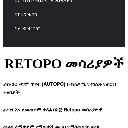
ስነ ጥበብ መስራት ጽንሰ-ሀሳብ
ስክሪፕቲንግ
ስለ 3DCoat
RETOPO መሳሪያዎች
ራስ-ሰር ዳግም ጥናት (AUTOPO) በተጠቃሚ የተገለጹ የጠርዝ
ቀለበቶች
ፈጣን እና ለመጠቀም ቀላል በእጅ Retopo መሳሪያዎች
መልሶ ለማቋቋም የማጣቀሻ መረብ የማስመጣት ዕድል