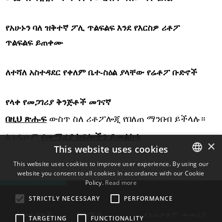
የአሁኑን ባለ ዝቅተኛ ፖሊ ጥልፍልፍ እንደ የእርስዎ ሪቶፖ
ጥልፍልፍ ይጠቀሙ
ለተሻለ አስተዳደር የቀለም ቤተ-ስዕል ያላቸው የሬቶፖ ቡድኖች
የላቀ የመጋገሪያ ቅንጅቶች መገናኛ
በዚህ ጽሑፍ
ውስጥ ስለ ሪቶፖሎጂ የበለጠ ማንበብ ይችላሉ።
እንዲሁም
የመማሪያ ክፍሎችን ይመልከቱ
×
This website uses cookies
This website uses cookies to improve user experience. By using our
website you consent to all cookies in accordance with our Cookie
ENGLISH
Policy.
Read more
BULGARIAN
STRICTLY NECESSARY
PERFORMANCE
CROATIAN
እውቂያዎች
ማከማቻ
የአጠቃቀም መመሪያ
TARGETING
FUNCTIONALITY