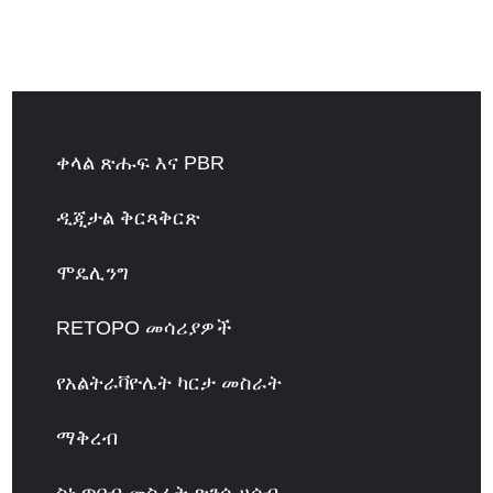
ቀላል ጽሑፍ እና PBR
ዲጂታል ቅርጻቅርጽ
ሞዴሊንግ
RETOPO መሳሪያዎች
የአልትራቫዮሌት ካርታ መስራት
ማቅረብ