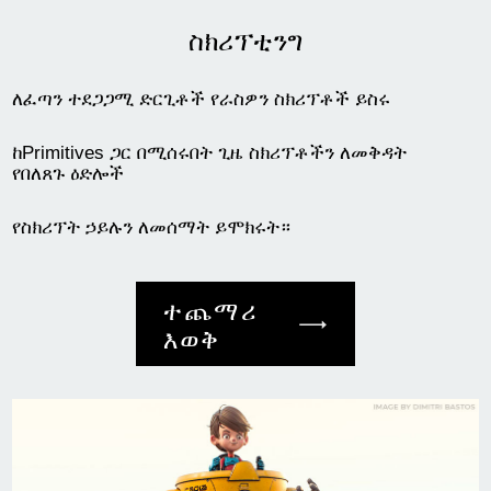
ስክሪፕቲንግ
ለፈጣን ተደጋጋሚ ድርጊቶች የራስዎን ስክሪፕቶች ይስሩ
ከPrimitives ጋር በሚሰሩበት ጊዜ ስክሪፕቶችን ለመቅዳት
የበለጸጉ ዕድሎች
የስክሪፕት ኃይሉን ለመሰማት ይሞክሩት።
ተጨማሪ
እወቅ