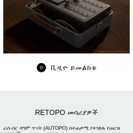
ቪዲዮ ይመልከቱ
RETOPO መሳሪያዎች
ራስ-ሰር ዳግም ጥናት (AUTOPO) በተጠቃሚ የተገለጹ የጠርዝ