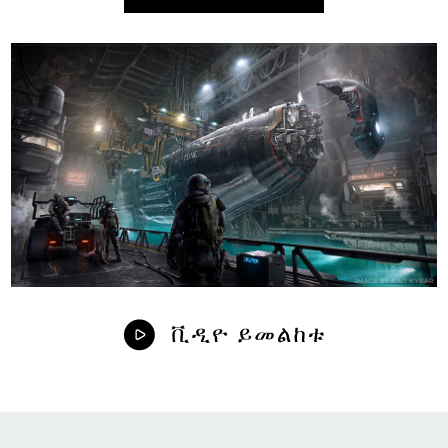
ቪዲዮ ይመልከቱ