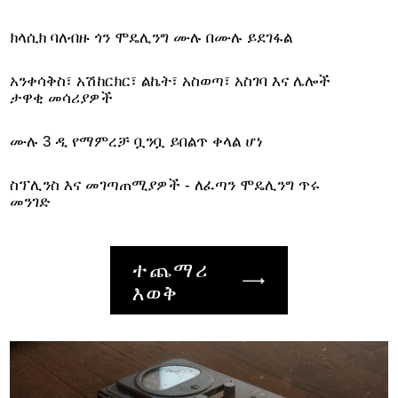
ክላሲክ ባለብዙ ጎን ሞዴሊንግ ሙሉ በሙሉ ይደገፋል
አንቀሳቅስ፣ አሽከርክር፣ ልኬት፣ አስወጣ፣ አስገባ እና ሌሎች
ታዋቂ መሳሪያዎች
ሙሉ 3 ዲ የማምረቻ ቧንቧ ይበልጥ ቀላል ሆነ
ስፕሊንስ እና መገጣጠሚያዎች - ለፈጣን ሞዴሊንግ ጥሩ
መንገድ
ተጨማሪ
እወቅ