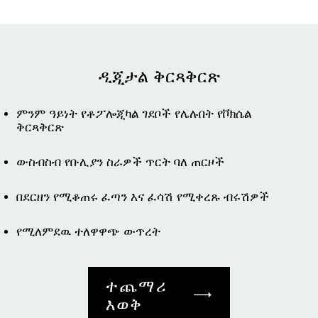
ዲጂታል ቅርጻቅርጽ
ምንም ዓይነት የቶፖሎጂካል ገደቦች የሌሉበት የቮክሴል
ቅርጻቅርጽ
ውስብስብ የቡሊያን ስራዎች ጥርት ባለ ጠርዞች
በደርዘን የሚቆጠሩ ፈጣን እና ፈሳሽ የሚቀረጹ ብሩሽዎች
የሚለምደዉ ተለዋዋጭ ውጥረት
ተጨማሪ
እወቅ