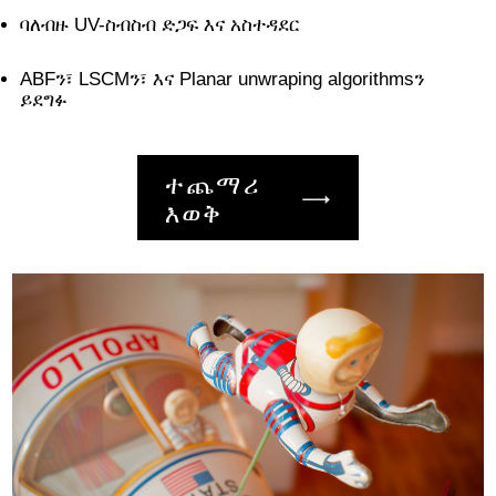
ባለብዙ UV-ስብስብ ድጋፍ እና አስተዳደር
ABFን፣ LSCMን፣ እና Planar unwraping algorithmsን
ይደግፉ
ተጨማሪ
እወቅ