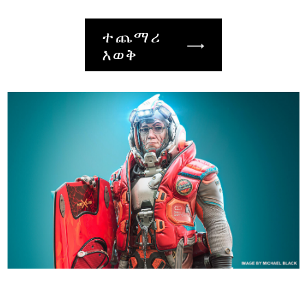
ተጨማሪ
እወቅ