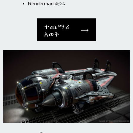
Renderman ድጋፍ
ተጨማሪ
እወቅ