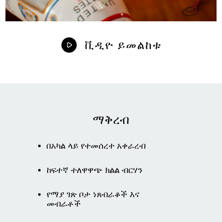
ቪዲዮ ይመልከቱ
ማቅረብ
በአካል ላይ የተመሰረተ አቀራረብ
ከፍተኛ ተለዋዋጭ ክልል ብርሃን
የማያ ገጽ ቦታ ነጸብራቆች እና
መብራቶች