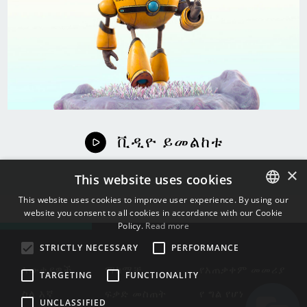
ቪዲዮ ይመልከቱ
×
This website uses cookies
This website uses cookies to improve user experience. By using our
website you consent to all cookies in accordance with our Cookie
ENGLISH
Policy.
Read more
BULGARIAN
STRICTLY NECESSARY
PERFORMANCE
CROATIAN
እውቂያዎች
ማከማቻ
የአጠቃቀም መመሪያ
TARGETING
FUNCTIONALITY
CZECH
ስለ እኛ
ፍቃድ መስጠት
የ ግል የሆነ
UNCLASSIFIED
DANISH