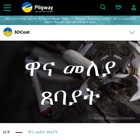
with love from Ukraine
በ3D ውስጥ ቀላል ያድርጉት፡ ቅርፃቅርፅ፣ ቮክስል፣ ሞዴሊንግ፣ Retopo፣ Painting፣ በ PBR፣ UV እና በሪነርጂንግ
ቴክስት ማድረግ። ያልተገደበ ትምህርት በነፃ።
ዋና መለያ
ጸባያት
IMAGE BY ALEX LUKIANOV
ቤት
ዋና መለያ ጸባያት