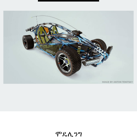
ሞዴሊንግ