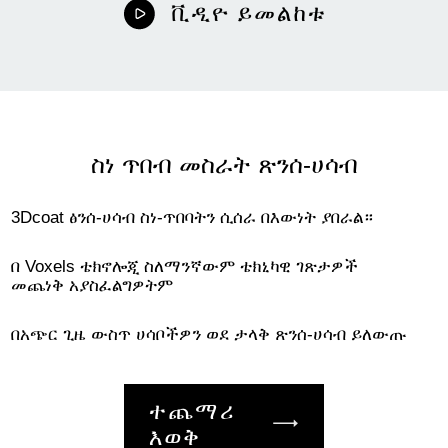
ቪዲዮ ይመልከቱ
ስነ ጥበብ መስራት ጽንሰ-ሀሳብ
3Dcoat ፅንሰ-ሀሳብ ስነ-ጥበባትን ሲሰራ በእውነት ያበራል።
በ Voxels ቴክኖሎጂ ስለማንኛውም ቴክኒካዊ ገጽታዎች
መጨነቅ አያስፈልግዎትም
በአጭር ጊዜ ውስጥ ሀሳቦችዎን ወደ ታላቅ ጽንሰ-ሀሳብ ይለውጡ
ተጨማሪ
እወቅ