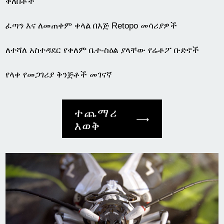
ቀለበቶች
ፈጣን እና ለመጠቀም ቀላል በእጅ Retopo መሳሪያዎች
ለተሻለ አስተዳደር የቀለም ቤተ-ስዕል ያላቸው የሬቶፖ ቡድኖች
የላቀ የመጋገሪያ ቅንጅቶች መገናኛ
ተጨማሪ
እወቅ