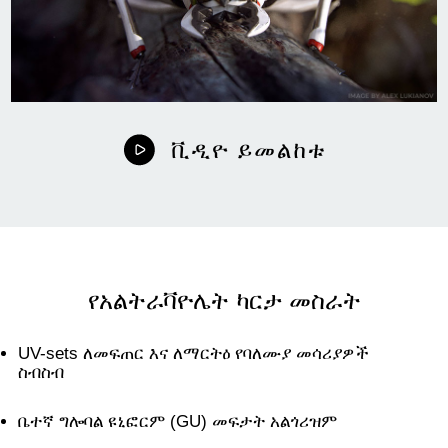
ቪዲዮ ይመልከቱ
የአልትራቫዮሌት ካርታ መስራት
UV-sets ለመፍጠር እና ለማርትዕ የባለሙያ መሳሪያዎች
ስብስብ
ቤተኛ ግሎባል ዩኒፎርም (GU) መፍታት አልጎሪዝም