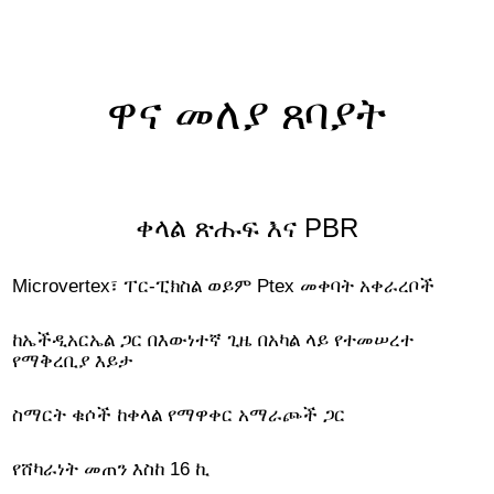
ዋና መለያ ጸባያት
ቀላል ጽሑፍ እና PBR
Microvertex፣ ፐር-ፒክስል ወይም Ptex መቀባት አቀራረቦች
ከኤችዲአርኤል ጋር በእውነተኛ ጊዜ በአካል ላይ የተመሠረተ
የማቅረቢያ እይታ
ስማርት ቁሶች ከቀላል የማዋቀር አማራጮች ጋር
የሸካራነት መጠን እስከ 16 ኪ