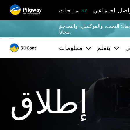
اصل اجتماعي
منتجات
with love from Ukraine
Retopo، Paint، والتكسية باستخدام PBR، و UV ، والتقديم. تعلم غير محدود
مجاناً.
ي
يتعلم
معلومات
إطلاق