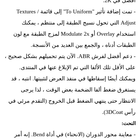
أفضل في 2K.
- تمت إضافة تأثير "To Uniform" إلى قائمة Textures /
Adjust التي تحول نسيج الطبقة إلى منتظم ، يمكنك
استخدام Overlay أو Modulate 2x لمزج الطبقة مع لون
الطبقات أدناه ، والجمع بين العديد من الأنسجة.
- دعم أفضل لفرش ABR. الآن يتم تحميلهم بشكل صحيح ،
على الأقل تلك الألفا التي تم الإبلاغ عنها في المنتدى.
ويمكنك أيضًا إسقاطها في منفذ العرض لتثبيتها. انتبه ، قد
يستغرق ضغط ألفا الضخمة بعض الوقت ، لذا يرجى
الانتظار حتى ينتهي الضغط قبل الخروج (التقدم مرئي في
رأس 3DCoat).
النحت:
- معاينة محور الدوران (الانحناء) في أداة Bend. إنه أمر