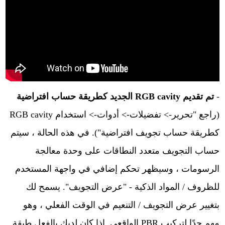
-
تم تقديم
RGB cavity
الجديد كطريقة حساب افتراضية
(راجع "تحرير-> تفضيلات-> أدوات-> استخدام
RGB cavity
كطريقة حساب تجويف افتراضية"). في هذه الحالة ، سيتم
حساب التجويف متعدد النطاقات على وحدة معالجة
الرسومات ، وسيظهر تحكم إضافي في واجهة المستخدم
للظروف / المواد الذكية - "عرض التجويف". يسمح لك
بتغيير عرض التجويف / التنعيم في الوقت الفعلي ، وهو
مهم جدًا لتركيب PBR الواقعي. إذا كان لديك بالفعل طبقة