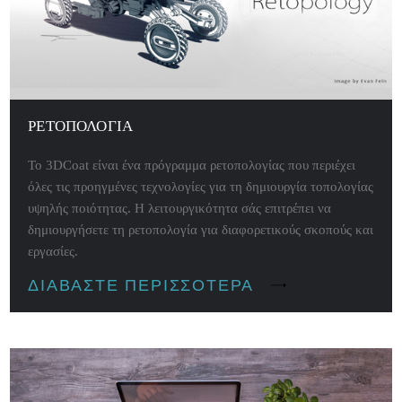
ΡΕΤΟΠΟΛΟΓΊΑ
Το 3DCoat είναι ένα πρόγραμμα ρετοπολογίας που περιέχει
όλες τις προηγμένες τεχνολογίες για τη δημιουργία τοπολογίας
υψηλής ποιότητας. Η λειτουργικότητα σάς επιτρέπει να
δημιουργήσετε τη ρετοπολογία για διαφορετικούς σκοπούς και
εργασίες.
ΔΙΑΒΆΣΤΕ ΠΕΡΙΣΣΌΤΕΡΑ