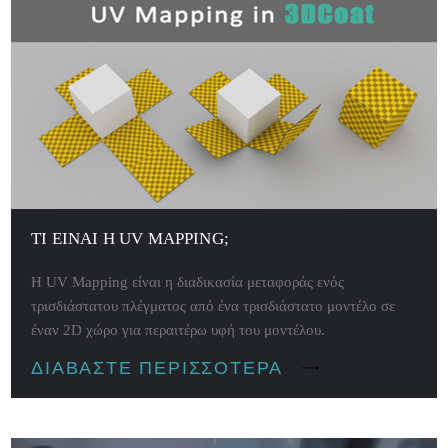
ΤΙ ΕΊΝΑΙ Η UV MAPPING;
Η UV Mapping είναι η διαδικασία μεταφοράς ενός
τρισδιάστατου πλέγματος από ένα τρισδιάστατο μοντέλο σε
έναν 2D χώρο για περαιτέρω υφή του μοντέλου.
ΔΙΑΒΆΣΤΕ ΠΕΡΙΣΣΌΤΕΡΑ