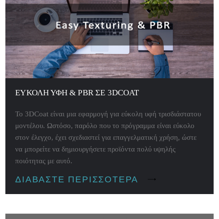
ΕΎΚΟΛΗ ΥΦΉ & PBR ΣΕ 3DCOAT
Το 3DCoat είναι μια εφαρμογή για εύκολη υφή τρισδιάστατου
μοντέλου. Ωστόσο, παρόλο που το πρόγραμμα είναι εύκολο
στον έλεγχο, έχει σχεδιαστεί για επαγγελματική χρήση, ώστε
να μπορείτε να δημιουργήσετε προϊόντα πολύ υψηλής
ποιότητας με αυτό.
ΔΙΑΒΆΣΤΕ ΠΕΡΙΣΣΌΤΕΡΑ