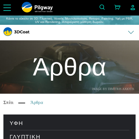
with love from Ukraine
Κάντε το εύκολο σε 3D: Γλυπτική, Voxels, Μοντελοποίηση, Retopo, Painting, Υφή με PBR,
UV και Rendering. Απεριόριστη μάθηση δωρεάν.
Άρθρα
IMAGE BY DIMITRIS AXIOTIS
Σπίτι
Άρθρα
ΥΦΉ
ΓΛΥΠΤΙΚΉ