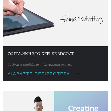
ΖΩΓΡΑΦΙΚΉ ΣΤΟ ΧΈΡΙ ΣΕ 3DCOAT
Τι είναι η τρισδιάστατη ζωγραφική στο χέρι;
ΔΙΑΒΆΣΤΕ ΠΕΡΙΣΣΌΤΕΡΑ