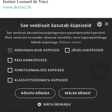
Institut Leonard de Vinci
www.devinci.fr
Isart Digital
×
See veebisait kasutab küpsiseid
www.isartdigital.com
See veebisait kasutab kasutajakogemuse parandamiseks küpsiseid.
LISAA Bordeaux
Meie veebisaiti kasutades nõustute kooskõlas meie küpsisepoliitikaga
ENGLISH
kõikide küpsistega.
Rohkem teavet
www.lisaa.com
BULGARIAN
HÄDAVAJALIKUD KÜPSISED
JÕUDLUSKÜPSISED
CROATIAN
LISAA Paris
REKLAAMKÜPSISED
www.lisaa.com
CZECH
FUNKTSIONAALSED KÜPSISED
DANISH
MJM Graphic Design
www.mjm-design.com
DUTCH
KLASSIFITSEERIMATA KÜPSISED
ESTONIAN
NEW3DGE School
NÕUSTU KÕIGIGA
KEELDU KÕIGIST
www.new3dge.fr
FINNISH
NÄITA ÜKSIKASJU
FRENCH
PARALLEL14 High School, Martinique