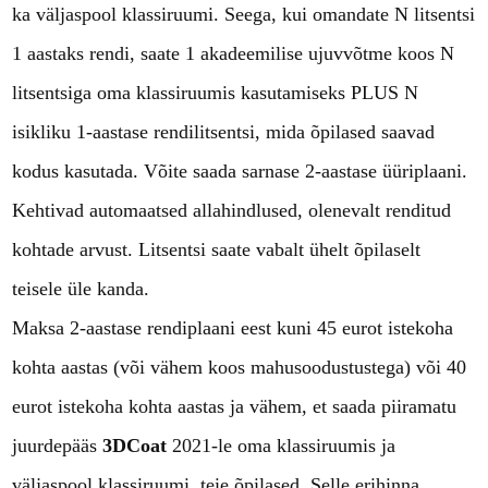
ka väljaspool klassiruumi. Seega, kui omandate N litsentsi
1 aastaks rendi, saate 1 akadeemilise ujuvvõtme koos N
litsentsiga oma klassiruumis kasutamiseks PLUS N
isikliku 1-aastase rendilitsentsi, mida õpilased saavad
kodus kasutada. Võite saada sarnase 2-aastase üüriplaani.
Kehtivad automaatsed allahindlused, olenevalt renditud
kohtade arvust. Litsentsi saate vabalt ühelt õpilaselt
teisele üle kanda.
Maksa 2-aastase rendiplaani eest kuni 45 eurot istekoha
kohta aastas (või vähem koos mahusoodustustega) või 40
eurot istekoha kohta aastas ja vähem, et saada piiramatu
juurdepääs
3DCoat
2021-le oma klassiruumis ja
väljaspool klassiruumi. teie õpilased. Selle erihinna