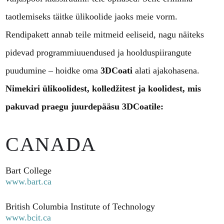
taotlemiseks täitke ülikoolide jaoks meie vorm.
Rendipakett annab teile mitmeid eeliseid, nagu näiteks
pidevad programmiuuendused ja hoolduspiirangute
puudumine – hoidke oma
3DCoati
alati ajakohasena.
Nimekiri ülikoolidest, kolledžitest ja koolidest, mis
pakuvad praegu juurdepääsu 3DCoatile:
CANADA
Bart College
www.bart.ca
British Columbia Institute of Technology
www.bcit.ca