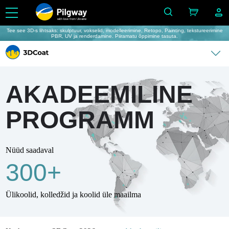
with love from Ukraine
Tee see 3D-s lihtsaks: skulptuur, vokselid, modelleerimine, Retopo, Painting, tekstureerimine
PBR, UV ja renderdamine. Piiramatu õppimine tasuta.
AKADEEMILINE
PROGRAMM
Nüüd saadaval
300+
Ülikoolid, kolledžid ja koolid üle maailma