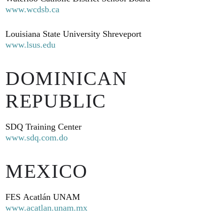
www.wcdsb.ca
Louisiana State University Shreveport
www.lsus.edu
DOMINICAN
REPUBLIC
SDQ Training Center
www.sdq.com.do
MEXICO
FES Acatlán UNAM
www.acatlan.unam.mx