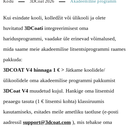
Kodu
3DCoat 2026
Akadeemiline programm
Kui esindate kooli, kolledžit või ülikooli ja olete
huvitatud
3DCoati
integreerimisest oma
haridusprogrammi, vaadake üle erinevad võimalused,
mida saame meie akadeemilise litsentsiprogrammi raames
pakkuda:
3DCOAT V4
hinnaga 1 €
>
Jätkame koolidele/
ülikoolidele oma akadeemilise programmi pakkumist
3DCoat V4
muudetud kujul. Hankige oma litsentsid
peaaegu tasuta (1 € litsentsi kohta) klassiruumis
kasutamiseks, esitades meile ametliku taotluse (e-posti
aadressil
support@3dcoat.com
), mis tehakse oma