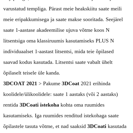
varustatud templiga. Pärast meie heakskiitu saate meili
meie eripakkumisega ja saate makse sooritada. Seejärel
saate 1-aastase akadeemilise ujuva võtme koos N
litsentsiga oma klassiruumis kasutamiseks PLUS N
individuaalset 1-aastast litsentsi, mida teie õpilased
saavad kodus kasutada. Litsentsi saate vabalt ühelt
õpilaselt teisele üle kanda.
3DCOAT 2021
> Pakume
3DCoat
2021 erihinda
koolidele/ülikoolidele: saate 1 aastaks (või 2 aastaks)
rentida
3DCoati istekoha
kohta oma ruumides
kasutamiseks. Iga ruumides renditud istekohaga saate
õpilastele tasuta võtme, et nad saaksid
3DCoati
kasutada