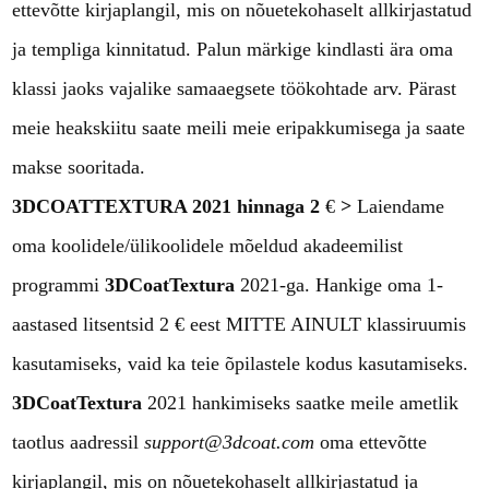
ettevõtte kirjaplangil, mis on nõuetekohaselt allkirjastatud
ja templiga kinnitatud. Palun märkige kindlasti ära oma
klassi jaoks vajalike samaaegsete töökohtade arv. Pärast
meie heakskiitu saate meili meie eripakkumisega ja saate
makse sooritada.
3DCOATTEXTURA 2021 hinnaga 2
€
>
Laiendame
oma koolidele/ülikoolidele mõeldud akadeemilist
programmi
3DCoatTextura
2021-ga. Hankige oma 1-
aastased litsentsid 2 € eest MITTE AINULT klassiruumis
kasutamiseks, vaid ka teie õpilastele kodus kasutamiseks.
3DCoatTextura
2021 hankimiseks saatke meile ametlik
taotlus aadressil
support@3dcoat.com
oma ettevõtte
kirjaplangil, mis on nõuetekohaselt allkirjastatud ja