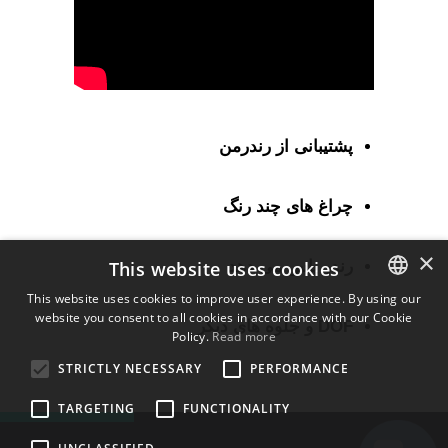
پشتیبانی از رندرمن
چراغ های چند رنگ
×
This website uses cookies
رندر پاس می دهد
This website uses cookies to improve user experience. By using our
website you consent to all cookies in accordance with our Cookie
ENGLISH
DOF و جلوه های دیگر
Policy.
Read more
BULGARIAN
STRICTLY NECESSARY
PERFORMANCE
CROATIAN
TARGETING
FUNCTIONALITY
CZECH