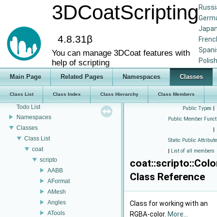
3DCoatScripting
Russi
Germ
Japa
4.8.31β
Frenc
Spani
You can manage 3DСoat features with
Polis
help of scripting
3DCoatScripting
Main Page
Related Pages
Namespaces
Classes
Scripting in 3DCoat
Class List
Class Index
Class Hierarchy
Class Members
Contacts
Todo List
Public Types
|
Namespaces
Public Member Funct
Classes
|
Class List
Static Public Attribut
coat
|
List of all members
scripto
coat::scripto::Colo
AABB
Class Reference
AFormat
AMesh
Angles
Class for working with an
ATools
RGBA-color.
More...