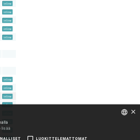
inline
inline
inline
inline
inline
inline
inline
inline
inline
×
inline
inline
mällä
 lisää
ENGLISH
inline
NALLISET
LUOKITTELEMATTOMAT
inline