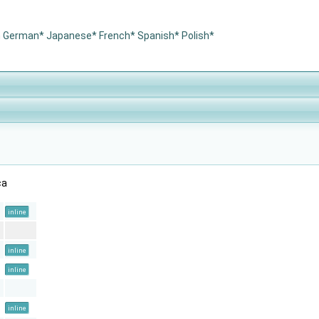
h
German*
Japanese*
French*
Spanish*
Polish*
са
inline
inline
inline
inline