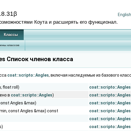
.8.31β
Englis
озможностями Коута и расширять его функционал.
Классы
ены классов
gles Cписок членов класса
асса
coat::scripto::Angles
, включая наследуемые из базового клас
 float roll)
coat::scripto::Angles
ено в
coat::scripto::Angles
)
coat::scripto::Angles
const Angles &max)
coat::scripto::Angles
min, const Angles &max) const
coat::scripto::Angles
coat::scripto::Angles
s)
coat::scripto::Angles