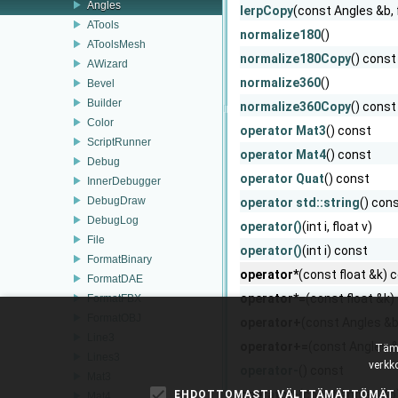
Angles
lerpCopy
(const Angles &b, 
ATools
normalize180
()
AToolsMesh
normalize180Copy
() const
AWizard
normalize360
()
Bevel
Builder
normalize360Copy
() const
Color
operator Mat3
() const
ScriptRunner
operator Mat4
() const
Debug
operator Quat
() const
InnerDebugger
DebugDraw
operator std::string
() con
DebugLog
operator()
(int i, float v)
File
operator()
(int i) const
FormatBinary
operator*
(const float &k)
FormatDAE
operator*=
(const float &k
FormatFBX
FormatOBJ
operator+
(const Angles &
Line3
operator+=
(const Angles 
Tämä
Lines3
verkk
operator-
() const
Mat3
operator-
(const Angles &b
EHDOTTOMASTI VÄLTTÄMÄTTÖMÄT
Mat4