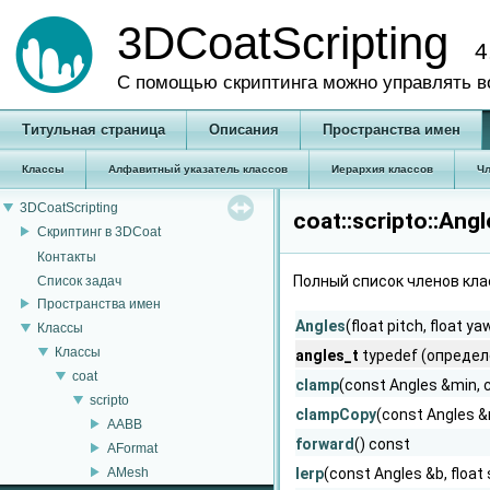
3DCoatScripting
4
С помощью скриптинга можно управлять в
Титульная страница
Описания
Пространства имен
Классы
Алфавитный указатель классов
Иерархия классов
Чл
3DCoatScripting
coat::scripto::An
Скриптинг в 3DCoat
Контакты
Полный список членов кл
Список задач
Пространства имен
Angles
(float pitch, float yaw,
Классы
Классы
angles_t
typedef (определ
coat
clamp
(const Angles &min, 
scripto
clampCopy
(const Angles &
AABB
forward
() const
AFormat
AMesh
lerp
(const Angles &b, float 