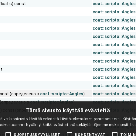
float s) const
coat::scripto::Angles
coat::scripto::Angles
coat::scripto::Angles
coat::scripto::Angles
coat::scripto::Angles
coat::scripto::Angles
coat::scripto::Angles
coat::scripto::Angles
st
coat::scripto::Angles
coat::scripto::Angles
coat::scripto::Angles
 const (определено в
coat::scripto::Angles
)
coat::scripto::Angles
) (определено в
coat::scripto::Angles
)
coat::scripto::Angles
Tämä sivusto käyttää evästeitä
b) const (определено в
coat::scripto::Angles
)
coat::scripto::Angles
&b) (определено в
coat::scripto::Angles
)
coat::scripto::Angles
 verkkosivusto käyttää evästeitä käyttökokemuksen parantamiseksi. Käyttä
osivustoamme hyväksyt kaikki evästeet evästekäytäntöjemme mukaisesti.
Lue
coat::scripto::Angles
) const (определено в
coat::scripto::Angles
)
coat::scripto::Angles
SUORITUSKYVYLLISET
KOHDENTAVAT
TOIMIN