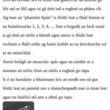
léir atá ar fáil agus ní gá duit iad a roghnú sa phána clé.
Ag barr an "phainéal Spáis" is féidir leat a fháil freisin ar
na huimhreacha 1, 2, 3, 4, ... Just a bogadh an luch nuair
is gá duit an uirlis a bheith agus anois is féidir leat
rochtain a fháil orthu ag baint úsáide as na heochracha cuí
ar an méarchlár. .
Anois brúigh an meascán: spás agus an uimhir ar a
seasann an uirlis chun an uirlis a roghnú go tapa.
Is é an buntáiste a bhaineann leis an modh seo ná gur
féidir leat an painéal seo a shaincheapadh mar is mian leat
agus na huirlisí atá ann a athrú go tapa.