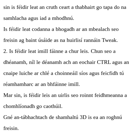
sin is féidir leat an cruth ceart a thabhairt go tapa do na
samhlacha agus iad a mhodhnú.
Is féidir leat codanna a bhogadh ar an mbealach seo
freisin ag baint úsáide as na huirlisí rannáin Tweak.
2. Is féidir leat imill fáinne a chur leis. Chun seo a
dhéanamh, níl le déanamh ach an eochair CTRL agus an
cnaipe luiche ar chlé a choinneáil síos agus feicfidh tú
réamhamharc ar an bhfáinne imill.
Mar sin, is féidir leis an uirlis seo roinnt feidhmeanna a
chomhlíonadh go caothúil.
Gné an-tábhachtach de shamhaltú 3D is ea an roghnú
freisin.