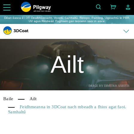
with love from Ukraine
Déan éasca é i 3T: Dealbhóireacht, Voxels, Samhaltú, Retopo, Painting, Uigeachtú le PBR,
UV agus Rindreáil. Foghlaim gan teorainn saor in aisce.
Ailt
IMAGE BY DIMITRIS AXIOTIS
Baile
Ailt
Feidhmeanna in 3DCoat nach mbeadh a fhios agat faoi.
Samhaltú