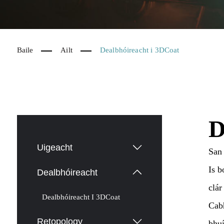
Baile
Ailt
Dealbhóireacht i 3DCoat
D
Uigeacht
San 
Is b
Dealbhóireacht
clár
Dealbhóireacht I 3DCoat
Cabh
Retopology
bhuí