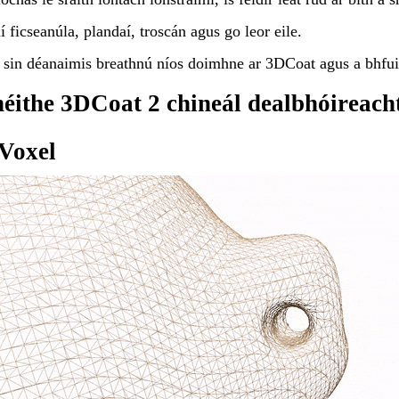
í ficseanúla, plandaí, troscán agus go leor eile.
sin déanaimis breathnú níos doimhne ar 3DCoat agus a bhfuil 
éithe 3DCoat 2 chineál dealbhóireach
 Voxel