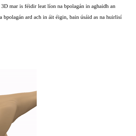
D mar is féidir leat líon na bpolagán in aghaidh an
bpolagán ard ach in áit éigin, bain úsáid as na huirlisí