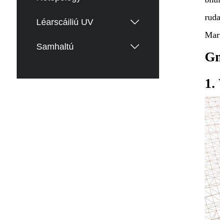
ruda
Léarscáiliú UV
Mar 
Samhaltú
Gn
1.