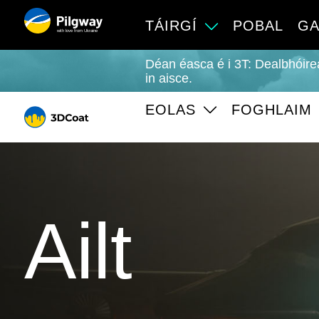
TÁIRGÍ
POBAL
GA
with love from Ukraine
Déan éasca é i 3T: Dealbhóire
in aisce.
EOLAS
FOGHLAIM
Ailt