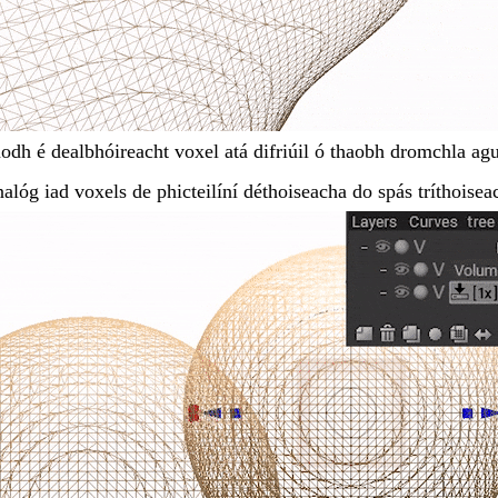
odh é dealbhóireacht voxel atá difriúil ó thaobh dromchla ag
nalóg iad voxels de phicteilíní déthoiseacha do spás tríthoisea