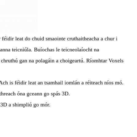
 féidir leat do chuid smaointe cruthaitheacha a chur i
na teicniúla. Buíochas le teicneolaíocht na
 a chruthú gan na polagáin a choigeartú. Ríomhtar Voxels
Ach is féidir leat an tsamhail iomlán a réiteach níos mó.
láithreach óna gceann go spás 3D.
 3D a shimpliú go mór.