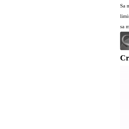
Sa m
limi
sa 
Cr