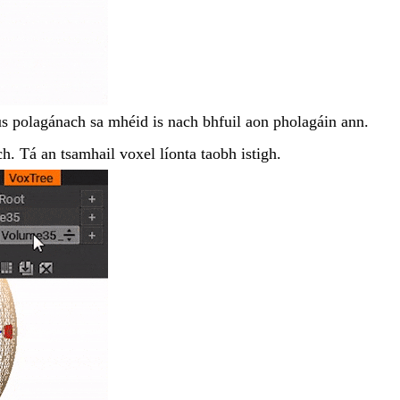
us polagánach sa mhéid is nach bhfuil aon pholagáin ann.
ch. Tá an tsamhail voxel líonta taobh istigh.