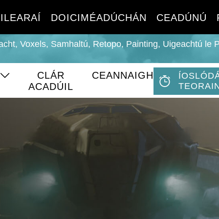
ILEARAÍ
DOICIMÉADÚCHÁN
CEADÚNÚ
acht, Voxels, Samhaltú, Retopo, Painting, Uigeachtú le 
CLÁR
CEANNAIGH
ÍOSLÓDÁ
ACADÚIL
TEORAI