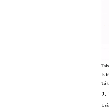
Tais
Is f
Tá t
2.
Úsái