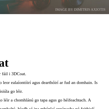
IMAGE BY DIMITRIS AXIOTIS
at
r fáil i 3DCoat.
leor ealaíontóirí agus dearthóirí ar fud an domhain. Is
siúla go léir.
o léir a chomhlánú go tapa agus go héifeachtach. A
 shamhaltú, bíodh sé ina mhúnlaí orgánacha nó feithiclí,