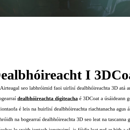
ealbhóireacht I 3DCo
Airteagal seo labhróimid faoi uirlisí dealbhóireachta 3D atá a
ogearraí
dealbhóireachta digiteacha
é 3DCoat a úsáideann go 
 iontaofa é leis na huirlisí dealbhóireachta riachtanacha agus ái
róidh na bogearraí dealbhóireachta 3D seo leat na tascanna g
ochas le sraith iontach ionstraimí, is féidir leat rud ar bith a