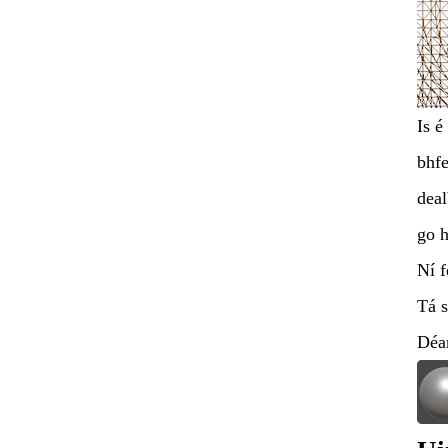
Is é
bhfe
deal
go h
Ní f
Tá s
Déan