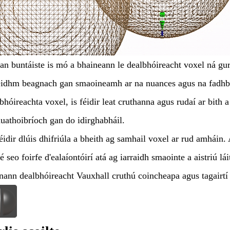
 an buntáiste is mó a bhaineann le dealbhóireacht voxel ná gur
idhm beagnach gan smaoineamh ar na nuances agus na fadhban
bhóireachta voxel, is féidir leat cruthanna agus rudaí ar bith
uathoibríoch gan do idirghabháil.
éidir dlúis dhifriúla a bheith ag samhail voxel ar rud amháin. 
é seo foirfe d'ealaíontóirí atá ag iarraidh smaointe a aistriú 
ann dealbhóireacht Vauxhall cruthú coincheapa agus tagairtí