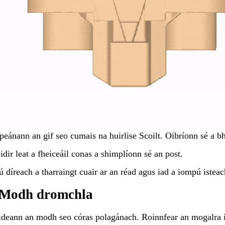
peánann an gif seo cumais na huirlise Scoilt. Oibríonn sé a b
éidir leat a fheiceáil conas a shimplíonn sé an post.
ú díreach a tharraingt cuair ar an réad agus iad a iompú isteach
 Modh dromchla
deann an modh seo córas polagánach. Roinnfear an mogalra in