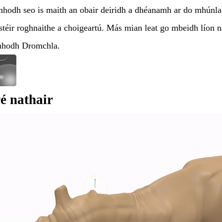
hodh seo is maith an obair deiridh a dhéanamh ar do mhúnla 3
stéir roghnaithe a choigeartú. Más mian leat go mbeidh líon na 
mhodh Dromchla.
é nathair