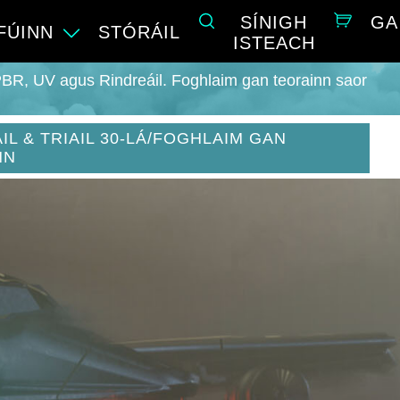
SÍNIGH
GA
FÚINN
STÓRÁIL
ISTEACH
PBR, UV agus Rindreáil. Foghlaim gan teorainn saor
IL & TRIAIL 30-LÁ/FOGHLAIM GAN
NN