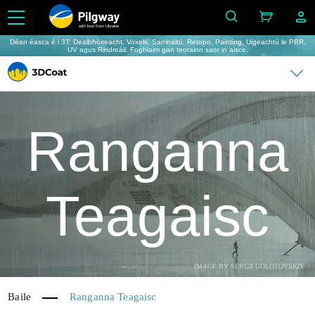
with love from Ukraine
Déan éasca é i 3T: Dealbhóireacht, Voxels, Samhaltú, Retopo, Painting, Uigeachtú le PBR,
UV agus Rindreáil. Foghlaim gan teorainn saor in aisce.
Ranganna
Teagaisc
IMAGE BY SERGII GOLOTOVSKIY
Baile
Ranganna Teagaisc