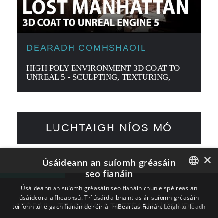
DEARADH COMHSHAOIL
HIGH POLY ENVIRONMENT 3D COAT TO
UNREAL 5 - SCULPTING, TEXTURING,
LAYING OUT - TIMELAPSE
LUCHTAIGH NÍOS MÓ
×
Úsáideann an suíomh gréasáin
seo fianáin
ENGLISH
Úsáideann an suíomh gréasáin seo fianáin chun eispéireas an
úsáideora a fheabhsú. Trí úsáid a bhaint as ár suíomh gréasáin
BULGARIAN
STÓRÁIL
TEAGMHÁLAITHE
TÉARMAÍ ÚSÁIDE
toilíonn tú le gach fianán de réir ár mBeartas Fianán.
Léigh tuilleadh