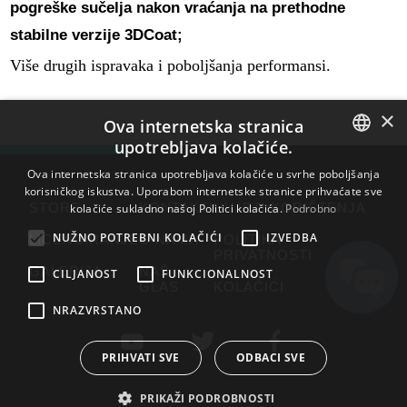
pogreške sučelja nakon vraćanja na prethodne
stabilne verzije 3DCoat;
Više drugih ispravaka i poboljšanja performansi.
×
Ova internetska stranica
upotrebljava kolačiće.
ENGLISH
Ova internetska stranica upotrebljava kolačiće u svrhe poboljšanja
korisničkog iskustva. Uporabom internetske stranice prihvaćate sve
BULGARIAN
STORE
KONTAKTI
UVJETI KORIŠTENJA
kolačiće sukladno našoj Politici kolačića.
Podrobno
CROATIAN
NUŽNO POTREBNI KOLAČIĆI
IZVEDBA
LICENCIRANJE
O NAMA
POLITIKA
PRIVATNOSTI
CZECH
GALERIJA
NAŠ
CILJANOST
FUNKCIONALNOST
GLAS
KOLAČIĆI
DANISH
NRAZVRSTANO
DUTCH
ESTONIAN
PRIHVATI SVE
ODBACI SVE
FINNISH
PRIKAŽI PODROBNOSTI