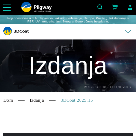
with love from Ukraine
Pojednostavite u 3D-u: kiparstvo, vokseli, modeliranje, Retopo, Painting, teksturiranje s
PBR, UV i renderiranjem. Neograničeno učenje besplatno.
Izdanja
IMAGE BY SERGII GOLOTOVSKIY
Dom
Izdanja
3DCoat 2025.15