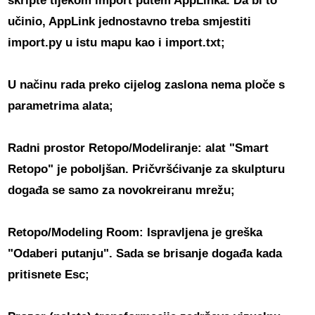
skripte
tijekom import putem AppLinka. Da bi to
učinio, AppLink jednostavno treba smjestiti
import.py u istu mapu kao i import.txt;
U načinu rada preko cijelog zaslona
nema ploče s
parametrima alata;
Radni prostor Retopo/Modeliranje: alat "Smart
Retopo" je poboljšan.
Pričvršćivanje za skulpturu
događa se samo za novokreiranu mrežu;
Retopo/Modeling Room: Ispravljena je greška
"Odaberi putanju".
Sada se brisanje događa kada
pritisnete Esc;