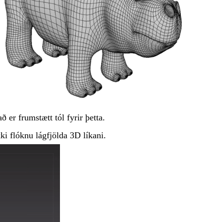
ð er frumstætt tól fyrir þetta.
i flóknu lágfjölda 3D líkani.