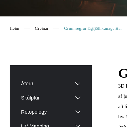
Heim
Greinar
Grunnreglur lágfjöllíkanagerðar
G
Áferð
3D l
af þ
Skúlptúr
að l
Retopology
hvað
UV Mapping
Það 