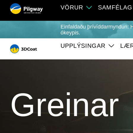
VÖRUR
SAMFÉLAG
with love from Ukraine
Einfaldaðu þrívíddarmyndun: 
ókeypis.
UPPLÝSINGAR
LÆ
Greinar