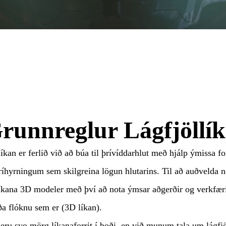
runnreglur Lágfjöllí
íkan er ferlið við að búa til þrívíddarhlut með hjálp ýmissa 
ríhyrningum sem skilgreina lögun hlutarins. Til að auðvelda no
íkana 3D modeler með því að nota ýmsar aðgerðir og verkfæri 
a flóknu sem er (3D líkan).
eru svo mörg líkanaforrit í boði, en við munum tala um lágf