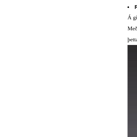
R
Á gi
Með 
þett