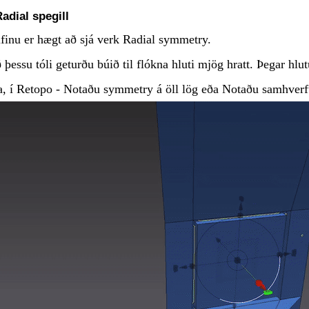
adial spegill
finu er hægt að sjá verk Radial symmetry.
þessu tóli geturðu búið til flókna hluti mjög hratt. Þegar hlut
a, í Retopo - Notaðu symmetry á öll lög eða Notaðu samhverf