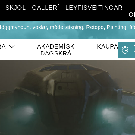
SKJÖL
GALLERÍ
LEYFISVEITINGAR
O
Höggmyndun, voxlar, módelteikning, Retopo, Painting, 
RA
AKADEMÍSK
KAUPA
DAGSKRÁ