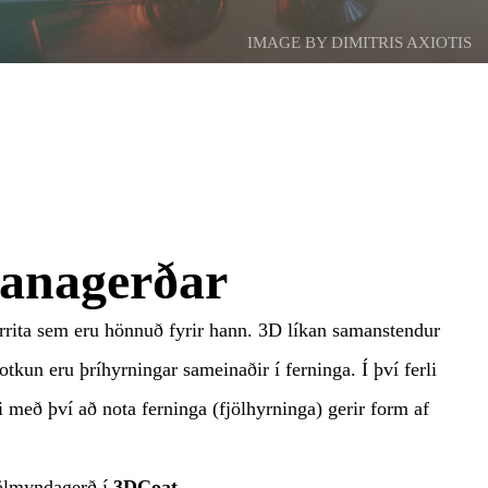
IMAGE BY DIMITRIS AXIOTIS
kanagerðar
forrita sem eru hönnuð fyrir hann. 3D líkan samanstendur
tkun eru þríhyrningar sameinaðir í ferninga. Í því ferli
með því að nota ferninga (fjölhyrninga) gerir form af
jölmyndagerð í
3DCoat
.