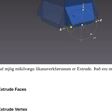
 af mjög mikilvægu líkanaverkfærunum er Extrude. Það eru mö
Extrude Faces
xtrude Vertex