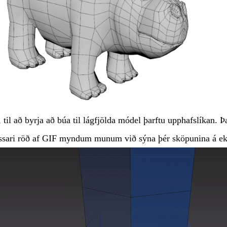
 til að byrja að búa til lágfjölda módel þarftu upphafslíkan. Þa
ssari röð af GIF myndum munum við sýna þér sköpunina á ekk