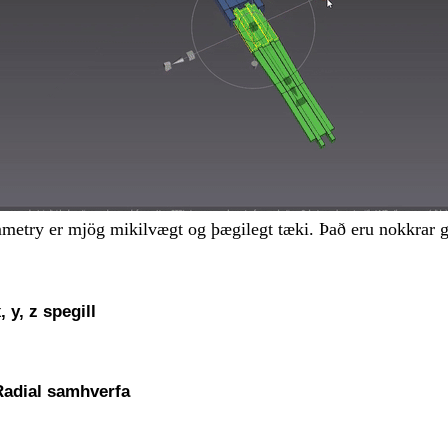
etry er mjög mikilvægt og þægilegt tæki. Það eru nokkrar ge
, y, z spegill
Radial samhverfa