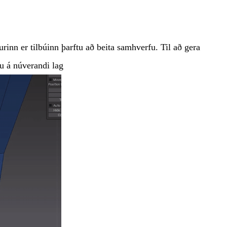
urinn er tilbúinn þarftu að beita samhverfu. Til að gera
u á núverandi lag