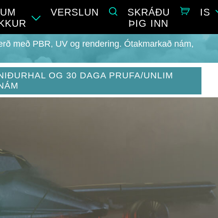
UM
VERSLUN
SKRÁÐU
IS
KKUR
ÞIG INN
áferð með PBR, UV og rendering. Ótakmarkað nám,
NIÐURHAL OG 30 DAGA PRUFA/UNLIM
NÁM