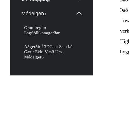
Það 
Módelgerð
Low 
Grunnreglur
verk
Lágfjöllíkanagerðar
High
Aðgerðir Í 3DCoat Sem Þú
bygg
Gætir Ekki Vitað Um.
Módelgerð