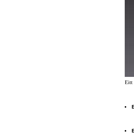
Eitt
E