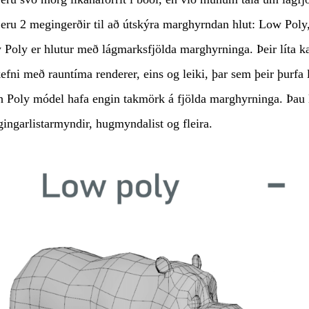
eru 2 megingerðir til að útskýra marghyrndan hlut: Low Poly
Poly er hlutur með lágmarksfjölda marghyrninga. Þeir líta kann
efni með rauntíma renderer, eins og leiki, þar sem þeir þurfa l
 Poly módel hafa engin takmörk á fjölda marghyrninga. Þau lí
ingarlistarmyndir, hugmyndalist og fleira.