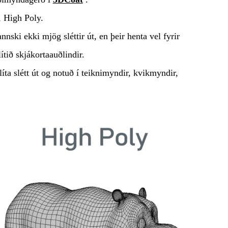
, High Poly.
ski ekki mjög sléttir út, en þeir henta vel fyrir
ítið skjákortaauðlindir.
ta slétt út og notuð í teiknimyndir, kvikmyndir,