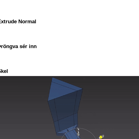
Extrude Normal
Þröngva sér inn
Skel