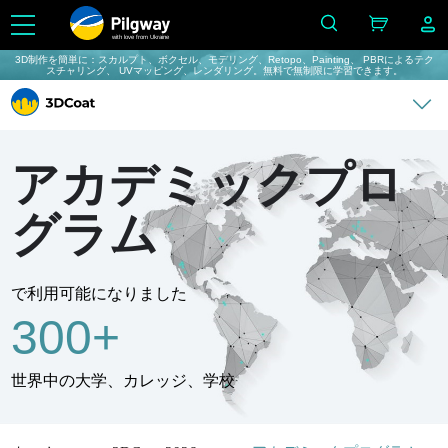
with love from Ukraine
3D制作を簡単に：スカルプト、ボクセル、モデリング、Retopo、Painting、 PBRによるテク
スチャリング、 UVマッピング、レンダリング。無料で無制限に学習できます。
アカデミックプロ
グラム
で利用可能になりました
300+
世界中の大学、カレッジ、学校