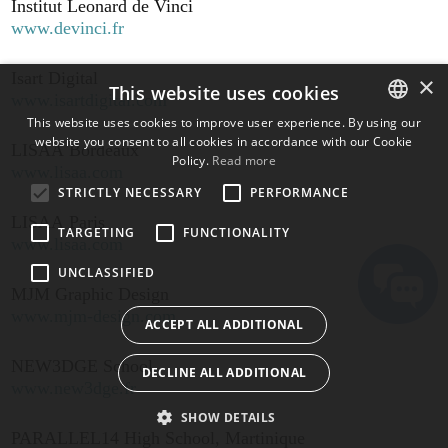
Institut Leonard de Vinci
www.devinci.fr
Isart Digital
×
This website uses cookies
www.isartdigital.com
This website uses cookies to improve user experience. By using our
website you consent to all cookies in accordance with our Cookie
ENGLISH
LISAA Bordeaux
Policy.
Read more
www.lisaa.com
BULGARIAN
STRICTLY NECESSARY
PERFORMANCE
CROATIAN
LISAA Paris
TARGETING
FUNCTIONALITY
www.lisaa.com
CZECH
UNCLASSIFIED
DANISH
MJM Graphic Design
DUTCH
www.mjm-design.com
ACCEPT ALL ADDITIONAL
ESTONIAN
NEW3DGE School
DECLINE ALL ADDITIONAL
FINNISH
www.new3dge.fr
FRENCH
SHOW DETAILS
PARALLEL14 High School, Martinique
GERMAN