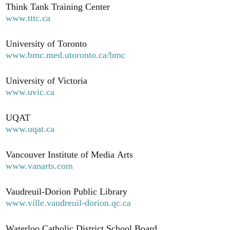
Think Tank Training Center
www.tttc.ca
University of Toronto
www.bmc.med.utoronto.ca/bmc
University of Victoria
www.uvic.ca
UQAT
www.uqat.ca
Vancouver Institute of Media Arts
www.vanarts.com
Vaudreuil-Dorion Public Library
www.ville.vaudreuil-dorion.qc.ca
Waterloo Catholic District School Board