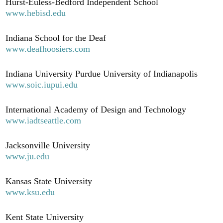
Hurst-Euless-Bedford Independent School
www.hebisd.edu
Indiana School for the Deaf
www.deafhoosiers.com
Indiana University Purdue University of Indianapolis
www.soic.iupui.edu
International Academy of Design and Technology
www.iadtseattle.com
Jacksonville University
www.ju.edu
Kansas State University
www.ksu.edu
Kent State University