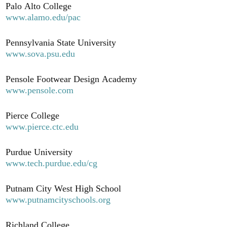
Palo Alto College
www.alamo.edu/pac
Pennsylvania State University
www.sova.psu.edu
Pensole Footwear Design Academy
www.pensole.com
Pierce College
www.pierce.ctc.edu
Purdue University
www.tech.purdue.edu/cg
Putnam City West High School
www.putnamcityschools.org
Richland College