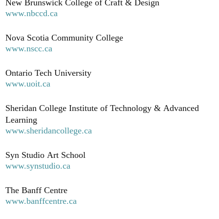
New Brunswick College of Craft & Design
www.nbccd.ca
Nova Scotia Community College
www.nscc.ca
Ontario Tech University
www.uoit.ca
Sheridan College Institute of Technology & Advanced
Learning
www.sheridancollege.ca
Syn Studio Art School
www.synstudio.ca
The Banff Centre
www.banffcentre.ca