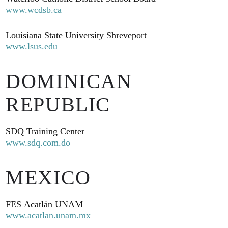
www.wcdsb.ca
Louisiana State University Shreveport
www.lsus.edu
DOMINICAN
REPUBLIC
SDQ Training Center
www.sdq.com.do
MEXICO
FES Acatlán UNAM
www.acatlan.unam.mx