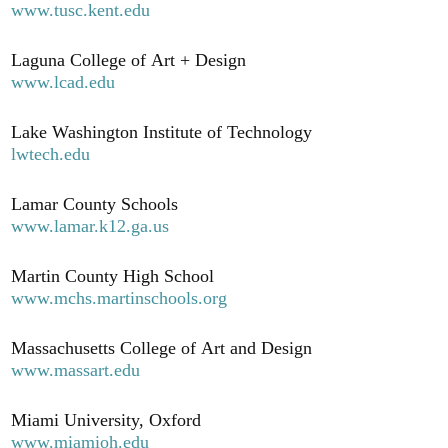
www.tusc.kent.edu
Laguna College of Art + Design
www.lcad.edu
Lake Washington Institute of Technology
lwtech.edu
Lamar County Schools
www.lamar.k12.ga.us
Martin County High School
www.mchs.martinschools.org
Massachusetts College of Art and Design
www.massart.edu
Miami University, Oxford
www.miamioh.edu