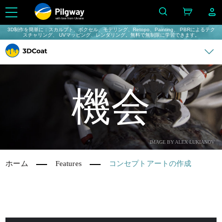
with love from Ukraine
3D制作を簡単に：スカルプト、ボクセル、モデリング、Retopo、Painting、 PBRによるテク
スチャリング、 UVマッピング、レンダリング。無料で無制限に学習できます。
機会
IMAGE BY ALEX LUKIANOV
ホーム
Features
コンセプトアートの作成