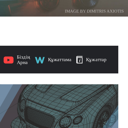
IMAGE BY DIMITRIS AXIOTIS
Біздің
Құжаттама
Құжаттар
Арна