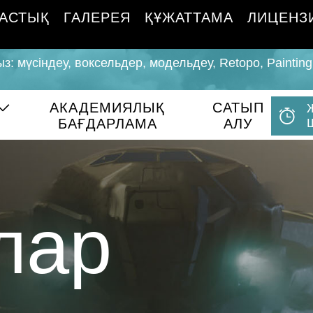
АСТЫҚ
ГАЛЕРЕЯ
ҚҰЖАТТАМА
ЛИЦЕНЗ
 мүсіндеу, воксельдер, модельдеу, Retopo, Paintin
АКАДЕМИЯЛЫҚ
САТЫП
БАҒДАРЛАМА
АЛУ
лар