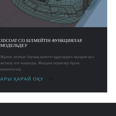
3DCOAT СІЗ БІЛМЕЙТІН ФУНКЦИЯЛАР.
МОДЕЛЬДЕУ
Жұмыс кезінде барлық қажетті құралдарға жылдам қол
жеткізу өте маңызды. Жылдам пернелер бұған
көмектеседі.
АРЫ ҚАРАЙ ОҚУ