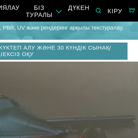
ИЯЛАУ
БІЗ
ДҮКЕН
КІРУ
ТУРАЛЫ
g, PBR, UV және рендеринг арқылы текстуралау.
ЖҮКТЕП АЛУ ЖӘНЕ 30 КҮНДІК СЫНАҚ/
ШЕКСІЗ ОҚУ