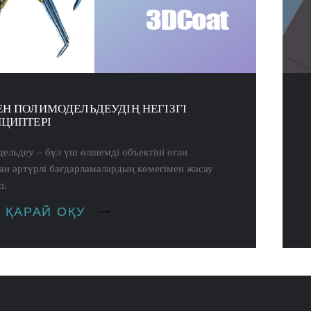
Н ПОЛИМОДЕЛЬДЕУДІҢ НЕГІЗГІ
ЦИПТЕРІ
ельдеу – бұл үш өлшемді объектіні оған
ан әртүрлі бағдарламалардың көмегімен жасау
і.
 ҚАРАЙ ОҚУ