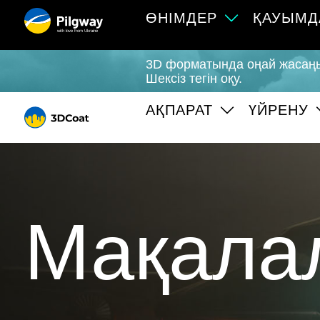
ӨНІМДЕР
ҚАУЫМД
with love from Ukraine
3D форматында оңай жасаңыз:
Шексіз тегін оқу.
АҚПАРАТ
ҮЙРЕНУ
Мақала