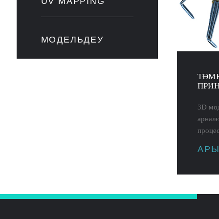
UV MAPPING
МОДЕЛЬДЕУ
ТӨМЕ
ПРИН
3D мод
арналғ
процес
АРЫ