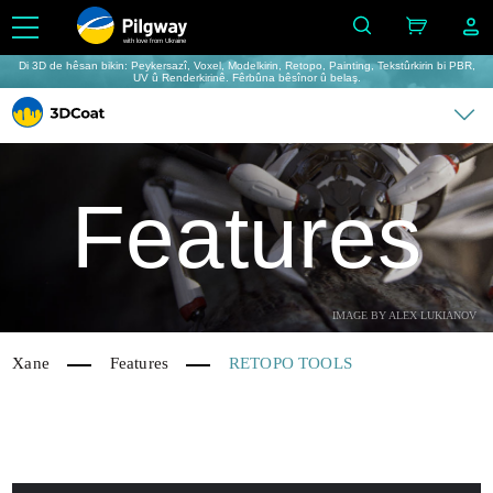
with love from Ukraine
Di 3D de hêsan bikin: Peykersazî, Voxel, Modelkirin, Retopo, Painting, Tekstûrkirin bi PBR,
UV û Renderkirinê. Fêrbûna bêsînor û belaş.
Features
IMAGE BY ALEX LUKIANOV
Xane
Features
RETOPO TOOLS