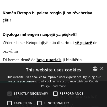
Komên Retopo bi paleta rengîn ji bo rêveberiya
çêtir
Diyaloga mîhengên nanpêjê ya pêşkeftî
Zêdetir li ser Retopolojiyê hûn dikarin di
vê gotarê
de
bixwînin
Di heman demê de
beşa tutorials
jî binihêrin
×
This website uses cookies
This website uses cookies to improve user experience. By using our
website you consent to all cookies in accordance with our Cookie
ENGLISH
Policy.
Read more
BULGARIAN
STRICTLY NECESSARY
PERFORMANCE
DIKAN
TÊKILÎ
MERCÊN BIKARANÎNÊ
CROATIAN
TARGETING
FUNCTIONALITY
LÎSANSKIRIN
ÇÛNA
SIYASETA
CZECH