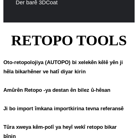
Der barê 3DCoat
RETOPO TOOLS
Oto-retopolojiya (AUTOPO) bi xelekên kêlê yên ji
hêla bikarhêner ve hatî diyar kirin
Amûrên Retopo -ya destan ên bilez û-hêsan
Ji bo import îmkana importkirina tevna referansê
Tûra xweya kêm-polî ya heyî wekî retopo bikar
bînin