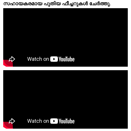
സഹായകരമായ പുതിയ ഫീച്ചറുകൾ ചേർത്തു.