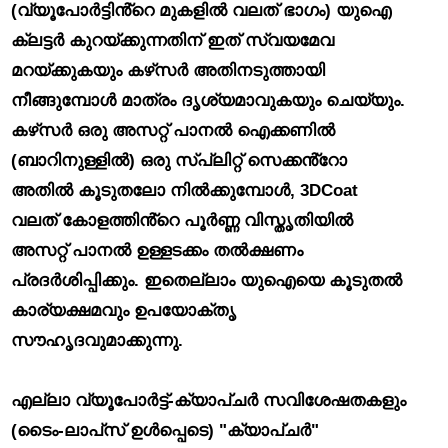
(വ്യൂപോർട്ടിൻ്റെ മുകളിൽ വലത് ഭാഗം) യുഐ
ക്ലട്ടർ കുറയ്ക്കുന്നതിന് ഇത് സ്വയമേവ
മറയ്ക്കുകയും കഴ്‌സർ അതിനടുത്തായി
നീങ്ങുമ്പോൾ മാത്രം ദൃശ്യമാവുകയും ചെയ്യും.
കഴ്‌സർ ഒരു അസറ്റ് പാനൽ ഐക്കണിൽ
(ബാറിനുള്ളിൽ) ഒരു സ്പ്ലിറ്റ് സെക്കൻ്റോ
അതിൽ കൂടുതലോ നിൽക്കുമ്പോൾ, 3DCoat
വലത് കോളത്തിൻ്റെ പൂർണ്ണ വിസ്തൃതിയിൽ
അസറ്റ് പാനൽ ഉള്ളടക്കം തൽക്ഷണം
പ്രദർശിപ്പിക്കും. ഇതെല്ലാം യുഐയെ കൂടുതൽ
കാര്യക്ഷമവും ഉപയോക്തൃ
സൗഹൃദവുമാക്കുന്നു.
എല്ലാ വ്യൂപോർട്ട്-ക്യാപ്‌ചർ സവിശേഷതകളും
(ടൈം-ലാപ്‌സ് ഉൾപ്പെടെ) "ക്യാപ്‌ചർ"