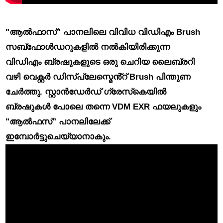
"ആൽഫാസ്" പാനലിലെ വിവിധ വിഡിഎം Brush
സബ്ഫോൾഡറുകളിൽ നൽകിയിരിക്കുന്ന
വിഡിഎം ബ്രഷുകളുടെ ഒരു ചെറിയ ലൈബ്രറി
വഴി
വെക്റ്റർ ഡിസ്പ്ലേസ്മെൻ്റ് Brush പിന്തുണ
ചേർത്തു. സ്റ്റാൻഡേർഡ് ഗ്രേസ്‌കെയിൽ
ബ്രഷുകൾ പോലെ തന്നെ VDM EXR ഫയലുകളും
"ആൽഫസ്" പാനലിലേക്ക്
ഇമ്പോർട്ടുചെയ്യാനാകും.