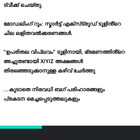
ട്വീക്ക് ചെയ്തു.
മോഡലിംഗ് റൂം: സ്മാർട്ട് എക്‌സ്‌ട്രൂഡ് ടൂളിൻ്റെ
ചില ലളിതവൽക്കരണങ്ങൾ.
"ഉപരിതല വിപ്ലവം" ടൂളിനായി, ഭ്രമണത്തിൻ്റെ
അച്ചുതണ്ടായി X/Y/Z അക്ഷങ്ങൾ
തിരഞ്ഞെടുക്കാനുള്ള കഴിവ് ചേർത്തു
…കൂടാതെ നിരവധി ബഗ് പരിഹാരങ്ങളും
പ്രകടന മെച്ചപ്പെടുത്തലുകളും