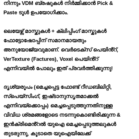
നിന്നും VDM ബ്രഷുകൾ നിർമ്മിക്കാൻ Pick &
Paste ടൂൾ ഉപയോഗിക്കാം.
ലെയേഴ്സ് മാസ്കുകൾ + ക്ലിപ്പിംഗ് മാസ്കുകൾ
ഫോട്ടോഷോപ്പിന് സമാനമായതും
അനുയോജ്യവുമാണ്.
വെർടെക്‌സ് പെയിൻ്റ്,
VerTexture (Factures), Voxel പെയിൻ്റ്
എന്നിവയിൽ പോലും ഇത് പ്രവർത്തിക്കുന്നു!
ദൃശ്യരൂപം (മെച്ചപ്പെട്ട ഫോണ്ട് റീഡബിലിറ്റി,
സ്‌പെയ്‌സിംഗ്, ഇഷ്‌ടാനുസൃതമാക്കൽ
എന്നിവയ്‌ക്കൊപ്പം) മെച്ചപ്പെടുത്തുന്നതിനുള്ള
വിവിധ ശ്രമങ്ങളോടെ
നടന്നുകൊണ്ടിരിക്കുന്ന &
ഇൻക്രിമെൻ്റൽ യുഐ മെച്ചപ്പെടുത്തലുകൾ
തുടരുന്നു, കൂടാതെ യുഐയിലേക്ക്