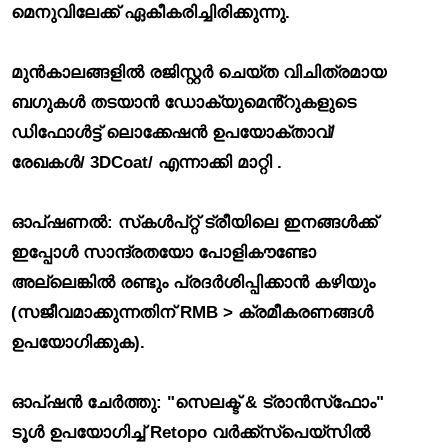
മെനുവിലേക്ക് ഏകീകരിച്ചിരിക്കുന്നു.
മുൻകാലങ്ങളിൽ രജിസ്റ്റർ ചെയ്ത വിചിത്രമായ
ബഗുകൾ തടയാൻ
ഡോക്യുമെൻ്റുകളുടെ
ഡിഫോൾട്ട് ലൊക്കേഷൻ ഉപയോക്താവ്/
രേഖകൾ/ 3DCoat/ എന്നാക്കി മാറ്റി
.
ഓപ്ഷണൽ: സ്‌കൾപ്റ്റ് ട്രീയിലെ ഇനങ്ങൾക്ക്
ഇപ്പോൾ സാന്ദ്രതയോ പോളികൗണ്ടോ
അല്ലെങ്കിൽ രണ്ടും പ്രദർശിപ്പിക്കാൻ കഴിയും
(സജീവമാക്കുന്നതിന് RMB > ക്രമീകരണങ്ങൾ
ഉപയോഗിക്കുക).
ഓപ്‌ഷൻ ചേർത്തു: "സെലക്ട് & ട്രാൻസ്‌ഫോം"
ടൂൾ ഉപയോഗിച്ച് Retopo വർക്ക്‌സ്‌പെയ്‌സിൽ