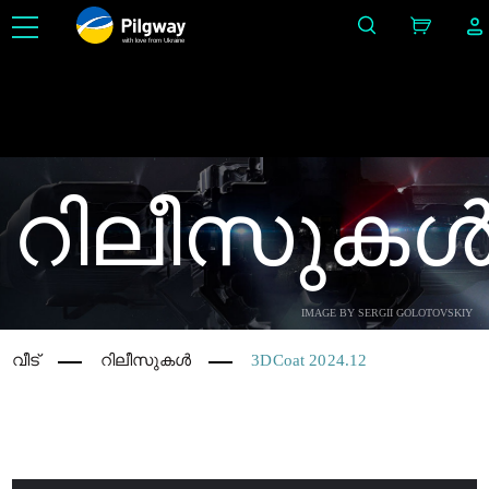
with love from Ukraine
3D യിൽ ഇത് എളുപ്പമാക്കുക: ശിൽപം, വോക്സലുകൾ, മോഡലിംഗ്, Retopo, Painting, PBR
ഉപയോഗിച്ചുള്ള ടെക്സ്ചറിംഗ്, UV , റെൻഡറിംഗ്. സൗജന്യമായി പരിധിയില്ലാത്ത പഠനം.
റിലീസുക
IMAGE BY SERGII GOLOTOVSKIY
വീട്
റിലീസുകൾ
3DCoat 2024.12