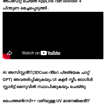
അപ്‌ഡേറ്റ് ചെയ്‌ത AppLink വഴി
Blender 4
പിന്തുണ മെച്ചപ്പെടുത്തി
.
AI അസിസ്റ്റൻ്റ് (3DCoat-ൻ്റെ പ്രത്യേക ചാറ്റ്
GPT)
അവതരിപ്പിക്കുകയും UI കളർ സ്കീം ടോഗിൾ
സ്റ്റാർട്ട് മെനുവിൽ സ്ഥാപിക്കുകയും ചെയ്തു.
പൈത്തൺ/സി++ വഴിയുള്ള UV മാനേജ്‌മെൻ്റ്