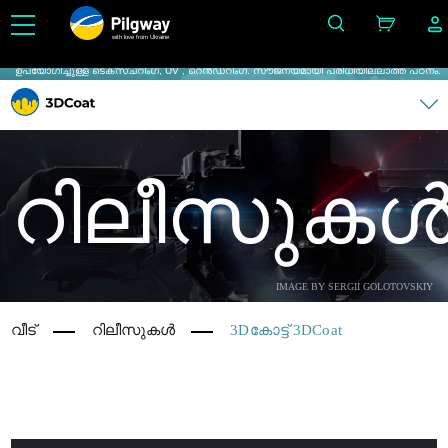
with love from Ukraine
3D യിൽ ഇത് എളുപ്പമാക്കുക: ശിൽപം, വോക്സലുകൾ, മോഡലിംഗ്, Retopo, Painting, PBR
ഉപയോഗിച്ചുള്ള ടെക്സ്ചറിംഗ്, UV , റെൻഡറിംഗ്. സൗജന്യമായി പരിധിയില്ലാത്ത പഠനം.
റിലീസുക
IMAGE BY SERGII GOLOTOVSKIY
വീട്
റിലീസുകൾ
3Dകോട്ട് 3DCoat