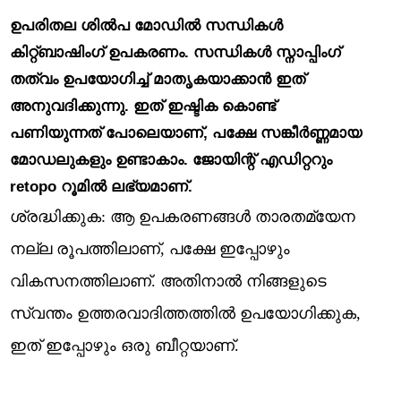
ഉപരിതല ശിൽപ മോഡിൽ സന്ധികൾ
കിറ്റ്ബാഷിംഗ് ഉപകരണം. സന്ധികൾ സ്നാപ്പിംഗ്
തത്വം ഉപയോഗിച്ച് മാതൃകയാക്കാൻ ഇത്
അനുവദിക്കുന്നു. ഇത് ഇഷ്ടിക കൊണ്ട്
പണിയുന്നത് പോലെയാണ്, പക്ഷേ സങ്കീർണ്ണമായ
മോഡലുകളും ഉണ്ടാകാം. ജോയിന്റ് എഡിറ്ററും
retopo റൂമിൽ ലഭ്യമാണ്.
ശ്രദ്ധിക്കുക: ആ ഉപകരണങ്ങൾ താരതമ്യേന
നല്ല രൂപത്തിലാണ്, പക്ഷേ ഇപ്പോഴും
വികസനത്തിലാണ്. അതിനാൽ നിങ്ങളുടെ
സ്വന്തം ഉത്തരവാദിത്തത്തിൽ ഉപയോഗിക്കുക,
ഇത് ഇപ്പോഴും ഒരു ബീറ്റയാണ്.