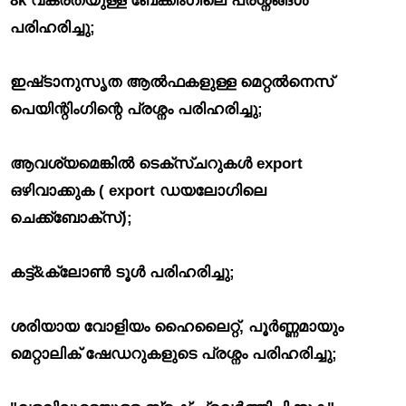
8k വക്രതയുള്ള ബേക്കിംഗിലെ പ്രശ്നങ്ങൾ
പരിഹരിച്ചു;
ഇഷ്‌ടാനുസൃത ആൽഫകളുള്ള മെറ്റൽനെസ്
പെയിന്റിംഗിന്റെ പ്രശ്നം പരിഹരിച്ചു;
ആവശ്യമെങ്കിൽ ടെക്സ്ചറുകൾ export
ഒഴിവാക്കുക ( export ഡയലോഗിലെ
ചെക്ക്ബോക്സ്);
കട്ട്&ക്ലോൺ ടൂൾ പരിഹരിച്ചു;
ശരിയായ വോളിയം ഹൈലൈറ്റ്, പൂർണ്ണമായും
മെറ്റാലിക് ഷേഡറുകളുടെ പ്രശ്നം പരിഹരിച്ചു;