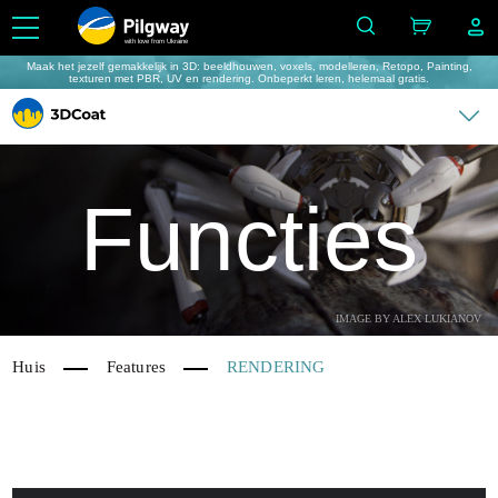
with love from Ukraine
Maak het jezelf gemakkelijk in 3D: beeldhouwen, voxels, modelleren, Retopo, Painting,
texturen met PBR, UV en rendering. Onbeperkt leren, helemaal gratis.
Functies
IMAGE BY ALEX LUKIANOV
Huis
Features
RENDERING