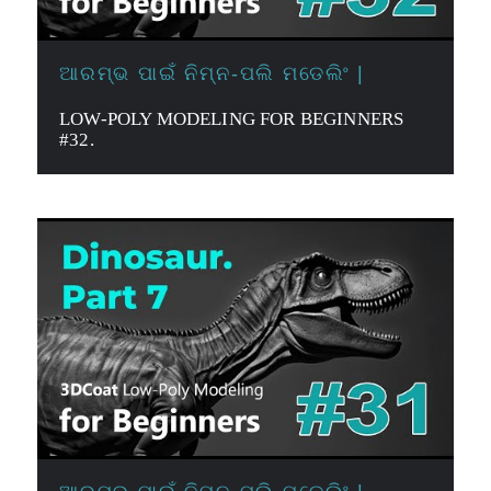
ଆରମ୍ଭ ପାଇଁ ନିମ୍ନ-ପଲି ମଡେଲିଂ |
LOW-POLY MODELING FOR BEGINNERS
#32.