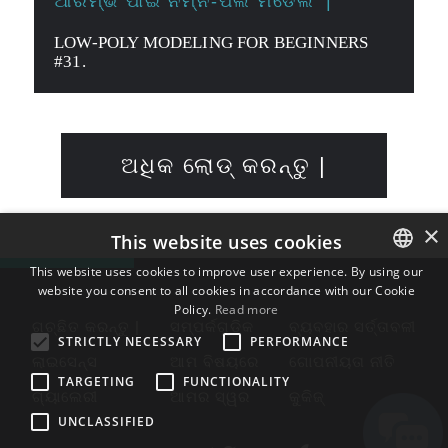
ଆରମ୍ଭ ପାଇଁ ନିମ୍ନ-ପଲି ମଡେଲିଂ |
LOW-POLY MODELING FOR BEGINNERS
#31.
ଅଧିକ ଲୋଡ୍ କରନ୍ତୁ |
×
This website uses cookies
This website uses cookies to improve user experience. By using our
website you consent to all cookies in accordance with our Cookie
ENGLISH
Policy.
Read more
BULGARIAN
ଗଚ୍ଛିତ କରନ୍ତୁ |
ସମ୍ପର୍କଗୁଡିକ
ବ୍ୟବହାର ସର୍ତ୍ତାବଳୀ
STRICTLY NECESSARY
PERFORMANCE
CROATIAN
ଲାଇସେନ୍ସ
ଆମ ବିଷୟରେ
ଗୋପନୀୟତା ନୀତି
TARGETING
FUNCTIONALITY
CZECH
ଗ୍ୟାଲେରୀ
ଆମର ସ୍ୱର
କୁକିଜ୍
UNCLASSIFIED
DANISH