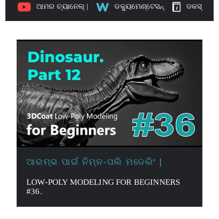
ଆମର ଚ୍ୟାନେଲ୍ |
ଡକ୍ୟୁମେଣ୍ଟେସନ୍
ଡକସ୍
ଆରମ୍ଭ ପାଇଁ ନିମ୍ନ-ପଲି ମଡେଲିଂ |
LOW-POLY MODELING FOR BEGINNERS
#36.