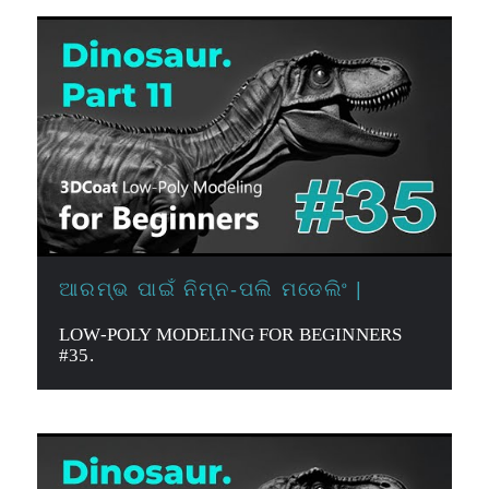
ଆରମ୍ଭ ପାଇଁ ନିମ୍ନ-ପଲି ମଡେଲିଂ |
LOW-POLY MODELING FOR BEGINNERS
#35.