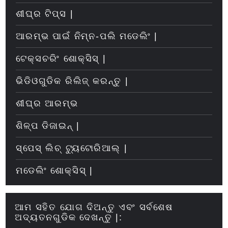
ଶୀଘ୍ର ଟିପ୍ସ |
ଆରମ୍ଭ ପାଇଁ ନିମ୍ନ-ପଲି ମଡେଲିଂ |
ଟେକ୍ସଚରିଂ ଶୋକ୍ସିସ୍ |
ଭିଡିଓଗୁଡିକ ରିଲିଜ୍ କରନ୍ତୁ |
ଶୀଘ୍ର ଆରମ୍ଭ
ଶିଳ୍ପ ଡିଜାଇନ୍ |
ସ୍ପେସ୍ ଲିଚ୍ ଟ୍ୟୁଟୋରିଆଲ୍ |
ମଡେଲିଂ ଶୋକ୍ସିସ୍ |
ଆମ ସହିତ ଯୋଗ ଦିଅନ୍ତୁ ଏବଂ ସର୍ବଶେଷ
ଅଦ୍ୟତନଗୁଡିକ ଦେଖନ୍ତୁ |: