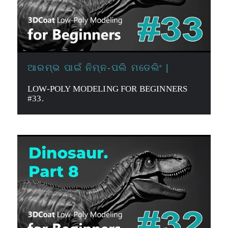
ଆରମ୍ଭ ପାଇଁ ନିମ୍ନ-ପଲି ମଡେଲିଂ |
LOW-POLY MODELING FOR BEGINNERS
#33.