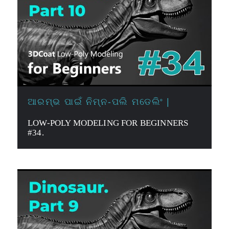
ଆରମ୍ଭ ପାଇଁ ନିମ୍ନ-ପଲି ମଡେଲିଂ |
LOW-POLY MODELING FOR BEGINNERS
#34.