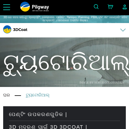
with love from Ukraine
3D ରେ ସହଜ କରନ୍ତୁ: ସ୍କଲ୍ପ୍ଟିଂ, ଭୋକ୍ସେଲ, ମଡେଲିଂ, Retopo, Painting, PBR, UV ଏବଂ ରେଣ୍ଡରିଂ ସହିତ
ଟେକ୍ସଚରିଂ। ମାଗଣାରେ ଅସୀମିତ ଶିକ୍ଷା।
ଟ୍ୟୁଟୋରିଆଲ
IMAGE BY SERGII GOLOTOVSKIY
ଘର
ଟ୍ୟୁଟୋରିଆଲ୍
ପେଣ୍ଟିଂ ଉପକରଣଗୁଡିକ |
3D ମୁଦ୍ରଣ ପାଇଁ 3D 3DCOAT |