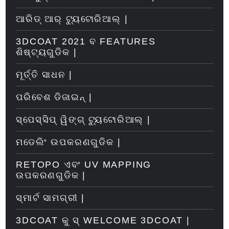
ଆରିଡ୍ ଆର୍ ଟ୍ୟୁଟୋରିଆଲ୍ |
3DCOAT 2021 ବ FEATURES
ଶିଷ୍ଟ୍ୟଗୁଡିକ |
ମୂର୍ତ୍ତି ସାଧନ |
ପରିବେଶ ଡିଜାଇନ୍ |
ସ୍ପେସ୍ସିପ୍ ୱିଙ୍ଗ୍ ଟ୍ୟୁଟୋରିଆଲ୍ |
ମଡେଲିଂ ଉପକରଣଗୁଡିକ |
RETOPO ଏବଂ UV MAPPING
ଉପକରଣଗୁଡିକ |
ସ୍ମାର୍ଟ ସାମଗ୍ରୀ |
3DCOAT କୁ ସ୍ WELCOME 3DCOAT |