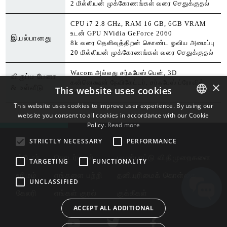
2 மில்லியன் முக்கோணங்கள் வரை செதுக்குதல்
CPU i7 2.8 GHz, RAM 16 GB, 6GB VRAM
உடன் GPU NVidia GeForce 2060
இயல்பானது
8k வரை தெளிவுத்திறன் கொண்ட ஓவிய அமைப்பு
20 மில்லியன் முக்கோணங்கள் வரை செதுக்குதல்
Wacom அல்லது சர்ஃபேஸ் பென், 3D
விருப்ப பேனா
கன்னெக்ஷன் நேவிகேட்டர், சர்ஃபேஸ் ப்ரோவில்
×
& உள்ளீடு
This website uses cookies
மல்டி டச்
This website uses cookies to improve user experience. By using our
website you consent to all cookies in accordance with our Cookie
ENGLISH
Policy.
Read more
BULGARIAN
STRICTLY NECESSARY
PERFORMANCE
CROATIAN
ஸ்டோர்
தொடர்புகள்
பயன்பாட்டு விதிமுறைகளை
TARGETING
FUNCTIONALITY
CZECH
உரிமம்
எங்களை பற்றி
தனியுரிமைக் கொள்கை
UNCLASSIFIED
DANISH
கேலரி
எங்கள் குரல்
குக்கீகள்
DUTCH
ACCEPT ALL ADDITIONAL
ESTONIAN