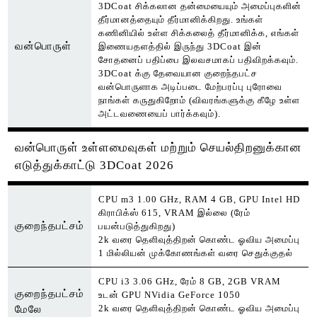
3DCoat சிக்கலான தன்மையையும் அமைப்புகளின்
தீர்மானத்தையும் தீர்மானிக்கிறது. உங்கள்
கணினியில் உள்ள சிக்கலைத் தீர்மானிக்க, எங்கள்
வன்பொருள்
இணையதளத்தில் இருந்து 3DCoat இன்
சோதனைப் பதிப்பை இலவசமாகப் பதிவிறக்கவும்.
3DCoat க்கு தேவையான குறைந்தபட்ச
வன்பொருளாக அடிப்படை மேற்பரப்பு புரோவை
நாங்கள் கருதுகிறோம் (விவரங்களுக்கு கீழே உள்ள
அட்டவணையைப் பார்க்கவும்).
வன்பொருள் உள்ளமைவுகள் மற்றும் செயல்திறனுக்கான
எடுத்துக்காட்டு 3DCoat 2026
CPU m3 1.00 GHz, RAM 4 GB, GPU Intel HD
கிராபிக்ஸ் 615, VRAM இல்லை (ரேம்
குறைந்தபட்சம்
பயன்படுத்துகிறது)
2k வரை தெளிவுத்திறன் கொண்ட ஓவிய அமைப்பு
1 மில்லியன் முக்கோணங்கள் வரை செதுக்குதல்
CPU i3 3.06 GHz, ரேம் 8 GB, 2GB VRAM
குறைந்தபட்சம்
உடன் GPU NVidia GeForce 1050
2k வரை தெளிவுத்திறன் கொண்ட ஓவிய அமைப்பு
மேலே