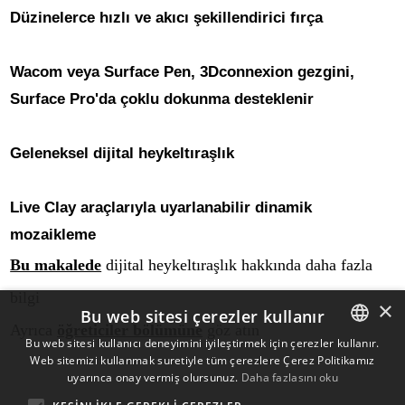
Düzinelerce hızlı ve akıcı şekillendirici fırça
Wacom veya Surface Pen, 3Dconnexion gezgini,
Surface Pro'da çoklu dokunma desteklenir
Geleneksel dijital heykeltıraşlık
Live Clay araçlarıyla uyarlanabilir dinamik
mozaikleme
Bu makalede
dijital heykeltıraşlık hakkında daha fazla
bilgi
×
Bu web sitesi çerezler kullanır
Ayrıca
öğreticiler bölümüne
göz atın
Bu web sitesi kullanıcı deneyimini iyileştirmek için çerezler kullanır.
Web sitemizi kullanmak suretiyle tüm çerezlere Çerez Politikamız
ENGLISH
uyarınca onay vermiş olursunuz.
Daha fazlasını oku
BULGARIAN