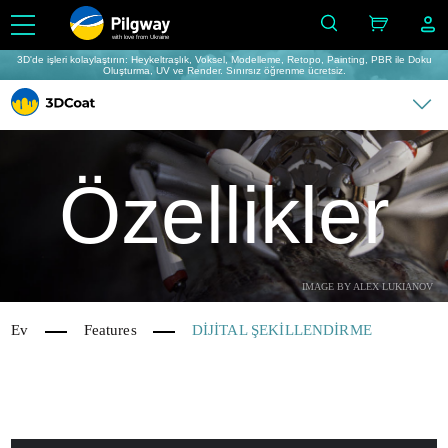
with love from Ukraine
3D'de işleri kolaylaştırın: Heykeltraşlık, Voksel, Modelleme, Retopo, Painting, PBR ile Doku
Oluşturma, UV ve Render. Sınırsız öğrenme ücretsiz.
Özellikler
IMAGE BY ALEX LUKIANOV
Ev
Features
DİJİTAL ŞEKİLLENDİRME