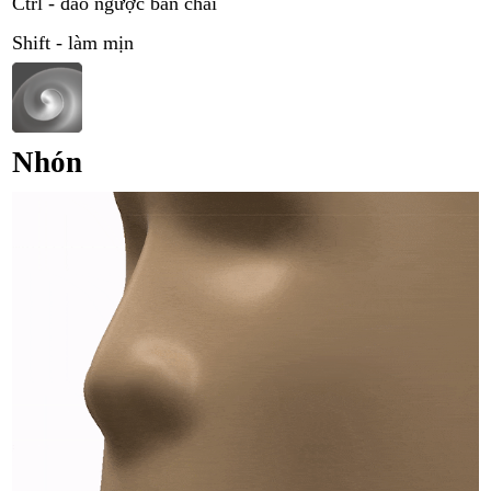
Ctrl - đảo ngược bàn chải
Shift - làm mịn
Nhón