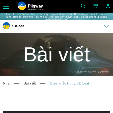
with love from Ukraine
Làm cho mọi thứ trở nên dễ dàng hơn trong không gian 3D: Điêu khắc, Voxel, Tạo mô
hình, Retopo, Painting, Tạo họa tiết với PBR, UV và Kết xuất. Học tập không giới hạn
hoàn toàn miễn phí.
Bài viết
IMAGE BY DIMITRIS AXIOTIS
Nhà
Bài viết
Điêu khắc trong 3DCoat