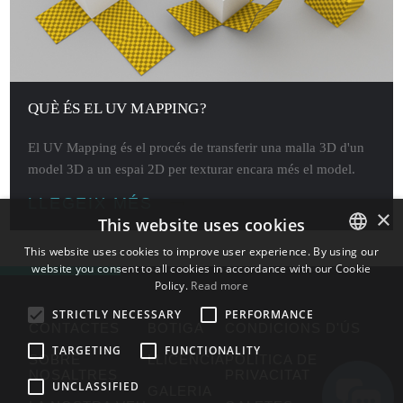
QUÈ ÉS EL UV MAPPING?
El UV Mapping és el procés de transferir una malla 3D d'un
model 3D a un espai 2D per texturar encara més el model.
LLEGEIX MÉS
×
This website uses cookies
This website uses cookies to improve user experience. By using our
website you consent to all cookies in accordance with our Cookie
ENGLISH
Policy.
Read more
BULGARIAN
STRICTLY NECESSARY
PERFORMANCE
CONTACTES
BOTIGA
CONDICIONS D'ÚS
CROATIAN
TARGETING
FUNCTIONALITY
SOBRE
LLICÈNCIA
POLÍTICA DE
CZECH
NOSALTRES
PRIVACITAT
UNCLASSIFIED
GALERIA
DANISH