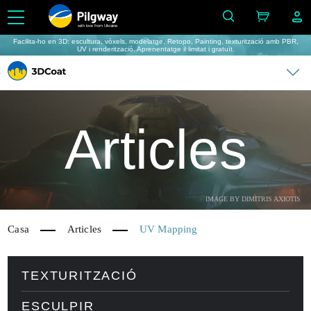
with love from Ukraine
Facilita-ho en 3D: escultura, vòxels, modelatge, Retopo, Painting, texturització amb PBR,
UV i renderització. Aprenentatge il·limitat i gratuït.
Articles
IMAGE BY DIMITRIS AXIOTIS
Casa
Articles
UV Mapping
TEXTURITZACIÓ
ESCULPIR