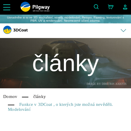
with love from Ukraine
Usnadněte si to ve 3D: sochařství, voxely, modelování, Retopo, Painting, texturování s
PBR, UV a renderování. Neomezené učení zdarma.
články
IMAGE BY DIMITRIS AXIOTIS
Domov
články
Funkce v 3DCoat , o kterých jste možná nevěděli.
Modelování