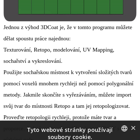
Jednou z výhod 3DCoat je, že v tomto programu můžete
dělat spoustu práce najednou:
Texturování, Retopo, modelování, UV Mapping,
sochařství a vykreslování.
Použijte sochařskou místnost k vytvoření složitých tvarů
pomocí voxelů mnohem rychleji než pomocí polygonální
metody. Jakmile skončíte s vyřezáváním, můžete import
svůj tvar do místnosti Retopo a tam jej retopologizovat.
Proveďte retopologii rychleji, protože máte tvar a
×
proporce. Jediné, co musíte udělat, je vytvořit síť s
Tyto webové stránky používají
soubory cookie.
nízkými poly.