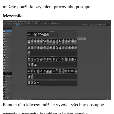
můžete použít ke zrychlení pracovního postupu.
Mezerník.
Pomocí této klávesy můžete vyvolat všechny dostupné
nástroje a nemusíte je vybírat v levém panelu.