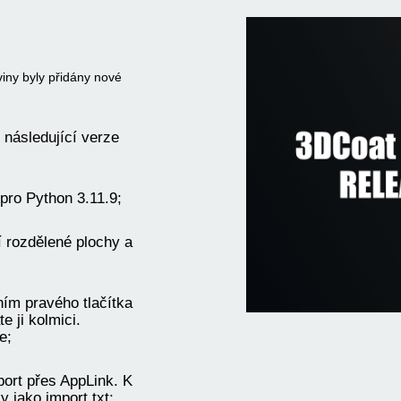
viny byly přidány nové
 následující verze
pro Python 3.11.9;
 rozdělené plochy a
ím pravého tlačítka
 ji kolmici.
e;
rt přes AppLink. K
y jako import.txt;