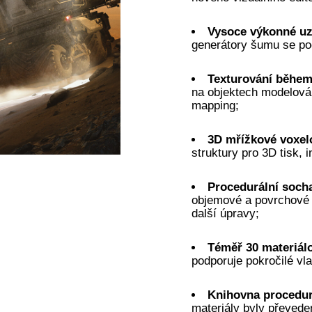
Vysoce výkonné u
generátory šumu se poč
Texturování běhe
na objektech modelován
mapping;
3D mřížkové voxel
struktury pro 3D tisk,
Procedurální soch
objemové a povrchové t
další úpravy;
Téměř 30 materiál
podporuje pokročilé vla
Knihovna procedur
materiály byly převed