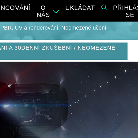
ENCOVÁNÍ
O
UKLÁDAT
PŘIHLÁ
NÁS
SE
í s PBR, UV a renderování. Neomezené učení
NÍ A 30DENNÍ ZKUŠEBNÍ / NEOMEZENÉ