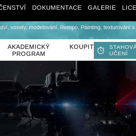
ČENSTVÍ
DOKUMENTACE
GALERIE
LIC
ství, voxely, modelování, Retopo, Painting, texturován
AKADEMICKÝ
KOUPIT
STAHOVÁ
PROGRAM
UČENÍ