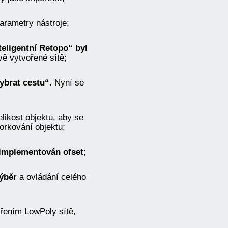
arametry nástroje;
teligentní Retopo“ byl
ě vytvořené sítě;
brat cestu“.
Nyní se
likost objektu, aby se
orkování objektu;
 implementován ofset;
ýběr
a ovládání celého
řením LowPoly sítě,