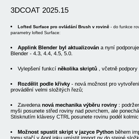
3DCOAT 2025.15
Lofted Surface pro ovládání Brush v rovině
- do funkce ro
parametry lofted Surface:
Applink Blender byl aktualizován
a nyní podporuje
Blender - 4.3, 4.4, 4.5, 5.0.
Vylepšení funkcí
několika skriptů
, včetně podpory 
Rozdělit podle křivky
- nová možnost pro vytvoření
provádění velmi složitých řezů;
Zavedena
nová mechanika výběru roviny
: podržen
myši posunete střed roviny nad povrchem, ale ponecháte
Stisknutím klávesy CTRL posunete rovinu podél kolmic
Možnost spustit skript v jazyce Python
během impo
tomu stačí v AppLinku umístit import.py do stejné složk