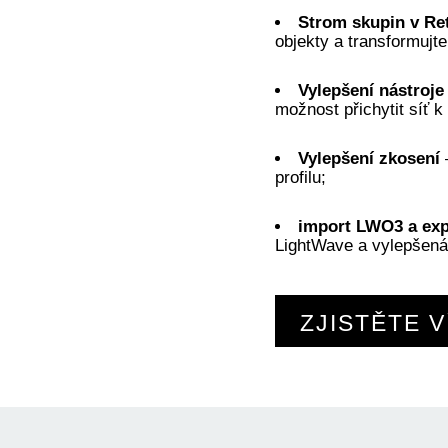
Strom skupin v R
objekty a transformujte
Vylepšení nástroje
možnost přichytit síť k
Vylepšení zkosení
profilu;
import LWO3 a ex
LightWave a vylepšená 
ZJISTĚTE V