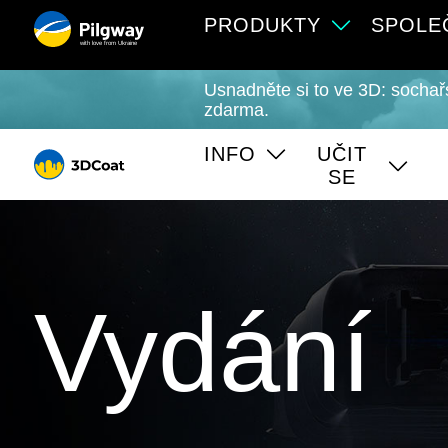
PRODUKTY
SPOLE
with love from Ukraine
Usnadněte si to ve 3D: sochař
zdarma.
INFO
UČIT
SE
Vydání