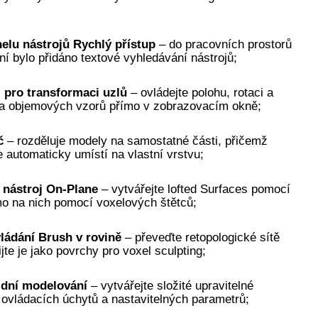
elu nástrojů Rychlý přístup
– do pracovních prostorů
í bylo přidáno textové vyhledávání nástrojů;
j pro transformaci uzlů
– ovládejte polohu, rotaci a
k a objemových vzorů přímo v zobrazovacím okně;
č
– rozděluje modely na samostatné části, přičemž
 automaticky umístí na vlastní vrstvu;
 nástroj On-Plane
– vytvářejte lofted Surfaces pomocí
mo na nich pomocí voxelových štětců;
vládání Brush v rovině
– převeďte retopologické sítě
ijte je jako povrchy pro voxel sculpting;
idní modelování
– vytvářejte složité upravitelné
ovládacích úchytů a nastavitelných parametrů;