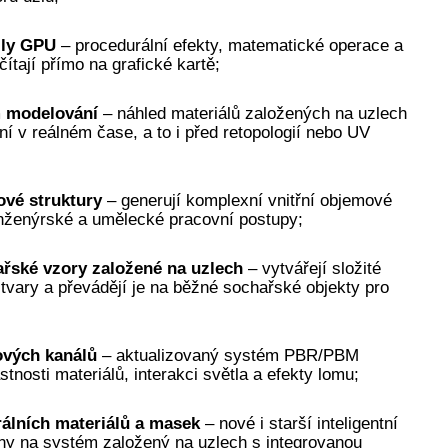
zly GPU
– procedurální efekty, matematické operace a
ítají přímo na grafické kartě;
m modelování
– náhled materiálů založených na uzlech
í v reálném čase, a to i před retopologií nebo UV
ové struktury
– generují komplexní vnitřní objemové
 inženýrské a umělecké pracovní postupy;
ařské vzory založené na uzlech
– vytvářejí složité
vary a převádějí je na běžné sochařské objekty pro
ových kanálů
– aktualizovaný systém PBR/PBM
stnosti materiálů, interakci světla a efekty lomu;
álních materiálů a masek
– nové i starší inteligentní
eny na systém založený na uzlech s integrovanou