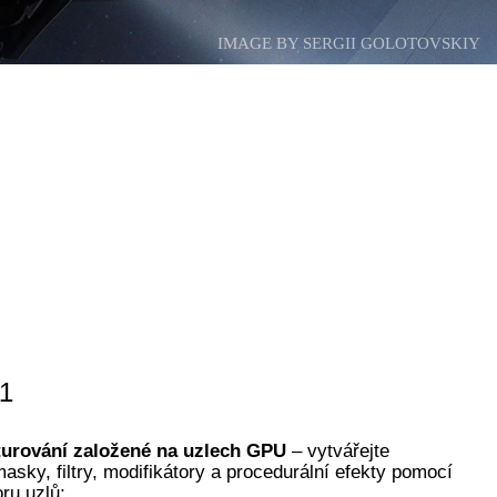
IMAGE BY SERGII GOLOTOVSKIY
1
turování založené na uzlech GPU
– vytvářejte
masky, filtry, modifikátory a procedurální efekty pomocí
ru uzlů;