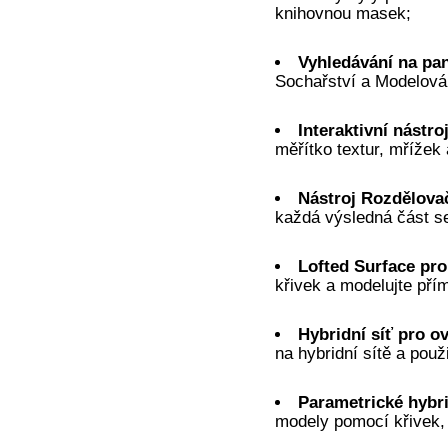
knihovnou masek;
Vyhledávání na pan
Sochařství a Modelován
Interaktivní nástro
měřítko textur, mříže
Nástroj Rozdělova
každá výsledná část se
Lofted Surface pro
křivek a modelujte pří
Hybridní síť pro o
na hybridní sítě a použ
Parametrické hybr
modely pomocí křivek, 