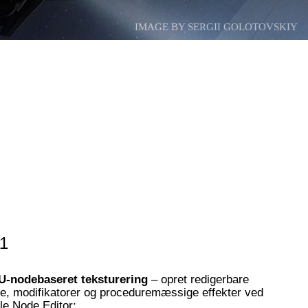
IMAGE BY SERGII GOLOTOVSKIY
1
U-nodebaseret teksturering
– opret redigerbare
tre, modifikatorer og proceduremæssige effekter ved
le Node Editor;