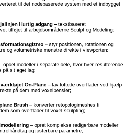
nverteret til det nodebaserede system med et indbygget
jslinjen Hurtig adgang
– tekstbaseret
et tilføjet til arbejdsområderne Sculpt og Modeling;
ansformationsgizmo
– styr positionen, rotationen og
gitre og volumetriske mønstre direkte i viewporten;
 opdel modeller i separate dele, hvor hver resulterende
 på sit eget lag;
l værktøjet On-Plane
– lav loftede overflader ved hjælp
direkte på dem med voxelpensler;
-plane Brush
– konverter retopologimeshes til
em som overflader til voxel sculpting;
dmodellering
– opret komplekse redigerbare modeller
ontrolhåndtag og justerbare parametre;