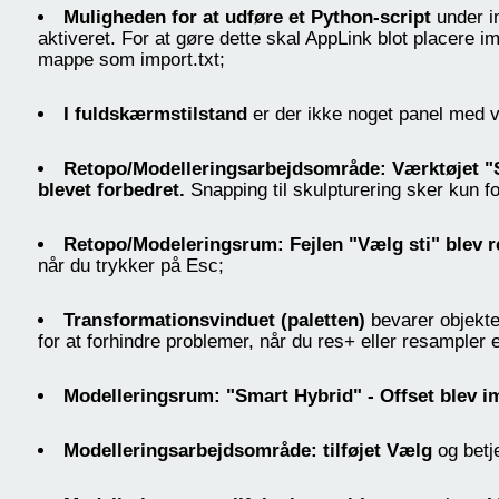
Muligheden for at udføre et Python-script
under i
aktiveret. For at gøre dette skal AppLink blot placere 
mappe som import.txt;
I fuldskærmstilstand
er der ikke noget panel med 
Retopo/Modelleringsarbejdsområde: Værktøjet "
blevet forbedret.
Snapping til skulpturering sker kun f
Retopo/Modeleringsrum: Fejlen "Vælg sti" blev re
når du trykker på Esc;
Transformationsvinduet (paletten)
bevarer objektet
for at forhindre problemer, når du res+ eller resampler e
Modelleringsrum: "Smart Hybrid" - Offset blev i
Modelleringsarbejdsområde: tilføjet Vælg
og betje