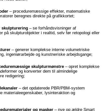
oder
– proceduremæssige effekter, matematiske
ratorer beregnes direkte på grafikkortet;
 skulpturering
– se forhåndsvisninger af
på skulpturobjekter i realtid, selv før retopologi eller
kturer
– generer komplekse interne volumetriske
ning, ingeniørarbejde og kunstneriske arbejdsgange;
ceduremæssige skulpturmønstre
– opret komplekse
adeformer og konverter dem til almindelige
ere redigering;
lekanaler
– det opdaterede PBR/PBM-system
e materialeegenskaber, lysinteraktion og
cedurematerialer og masker
– nye og ældre Smart