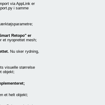
mport via AppLink er
import.py i samme
værktøjsparametre;
Smart Retopo" er
or et nyoprettet mesh;
ttet.
Nu sker rydning,
s visuelle størrelse
t objekt;
mplementeret;
n et helt objekt;