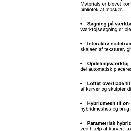
Materials er blevet ko
bibliotek af masker.
Søgning på værktø
værktøjssøgning er blev
Interaktiv nodetr
skalaen af ​​teksturer, 
Opdelingsværktøj
–
del automatisk placeres
Loftet overflade ti
af kurver og skulpter 
Hybridmesh til on
hybridmeshes og brug d
Parametrisk hybri
ved hjælp af kurver, k