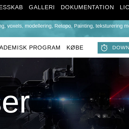
ESSKAB
GALLERI
DOKUMENTATION
LI
ing, voxels, modellering, Retopo, Painting, teksturerin
ADEMISK PROGRAM
KØBE
DOWN
er