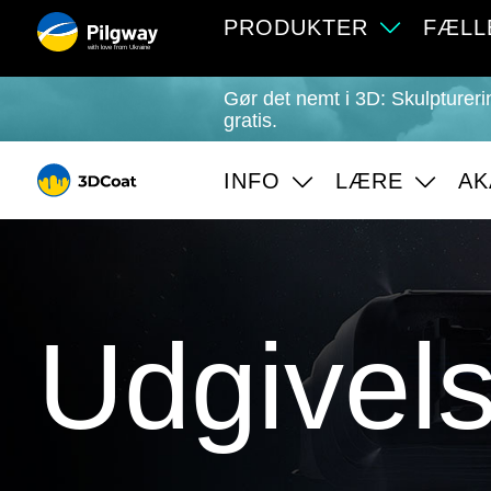
PRODUKTER
FÆLL
with love from Ukraine
Gør det nemt i 3D: Skulpturer
gratis.
INFO
LÆRE
AK
Udgivels