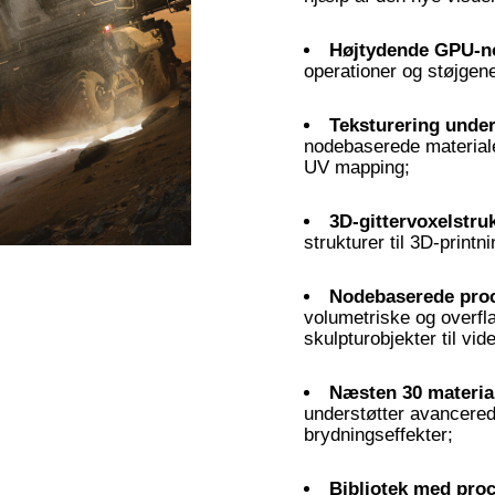
Højtydende GPU-n
operationer og støjgene
Teksturering under
nodebaserede materialer 
UV mapping;
3D-gittervoxelstru
strukturer til 3D-print
Nodebaserede pro
volumetriske og overfl
skulpturobjekter til vid
Næsten 30 materia
understøtter avancered
brydningseffekter;
Bibliotek med pro