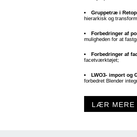
Gruppetræ i Reto
hierarkisk og transform
Forbedringer af p
muligheden for at fastgø
Forbedringer af fa
facetværktøjet;
LWO3- import og G
forbedret Blender integra
LÆR MERE