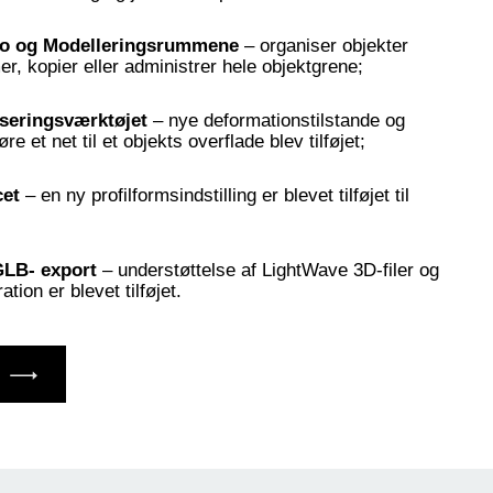
po og Modelleringsrummene
– organiser objekter
er, kopier eller administrer hele objektgrene;
oseringsværktøjet
– nye deformationstilstande og
re et net til et objekts overflade blev tilføjet;
cet
– en ny profilformsindstilling er blevet tilføjet til
LB- export
– understøttelse af LightWave 3D-filer og
tion er blevet tilføjet.