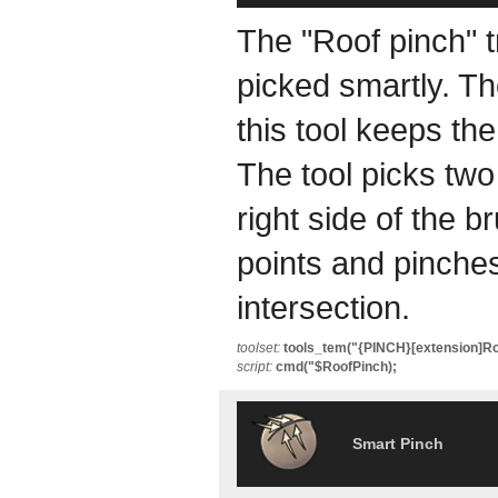
The "Roof pinch" t
picked smartly. Th
this tool keeps the
The tool picks two
right side of the b
points and pinches
intersection.
toolset:
tools_tem("{PINCH}[extension]Ro
script:
cmd("$RoofPinch);
Smart Pinch