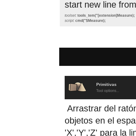
start new line from 
toolset:
tools_tem("[extension]Measure);
script:
cmd("$Measure);
Primitivas
Tool options...
Arrastrar del rat
objetos en el espac
'X','Y','Z' para la