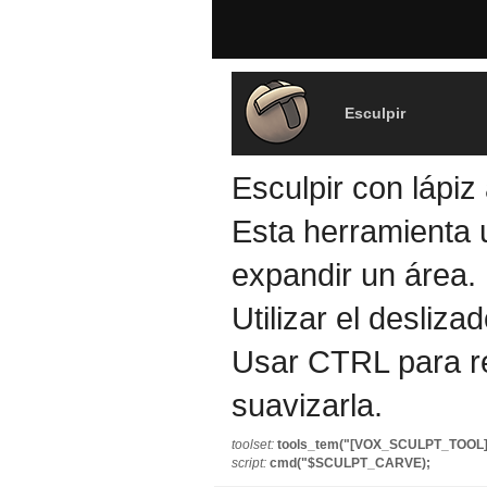
Esculpir
Esculpir con lápiz 
Esta herramienta u
expandir un área.
Utilizar el desliza
Usar CTRL para res
suavizarla.
toolset:
tools_tem("[VOX_SCULPT_TOOL
script:
cmd("$SCULPT_CARVE);