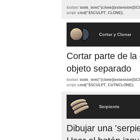
toolset:
tools_tem("{clone}[extension]S
script:
cmd("$SCULPT_CLONE);
Cortar y Clonar
Cortar parte de l
objeto separado
toolset:
tools_tem("{clone}[extension]
script:
cmd("$SCULPT_CUTNCLONE);
Serpiente
Dibujar una 'serpie