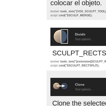
colocar el objeto.
toolset:
tools_tem("[VOX_SCULPT_TOO
script:
cmd("$SCULP_MERGE);
Dividir
Tool options...
SCULPT_RECTS
toolset:
tools_tem("[extension]SCULPT_
script:
cmd("$SCULPT_RECTSPLIT);
Clone
Tool options...
Clone the selecte