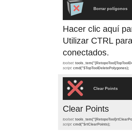
Borrar polígonos
Hacer clic aquí pa
Utilizar CTRL par
conectados.
toolset:
tools_tem("[RetopoTool]TopToolD
script:
cmd("$TopToolDeletePolygones);
Clear Points
Clear Points
toolset:
tools_tem("[RetopoTool]rtClearPo
script:
cmd("$rtClearPoints);