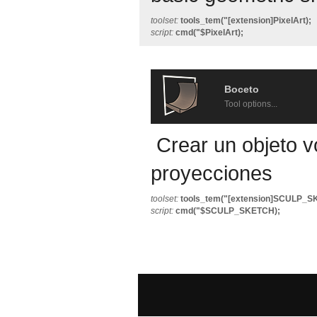
toolset:
tools_tem("[extension]PixelArt);
script:
cmd("$PixelArt);
Boceto
Tool options...
Crear un objeto v
proyecciones
toolset:
tools_tem("[extension]SCULP_S
script:
cmd("$SCULP_SKETCH);