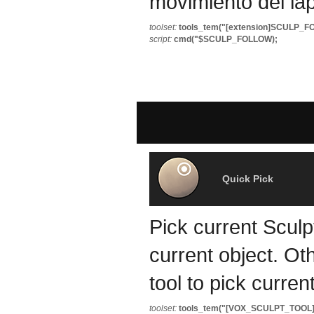
movimiento del láp
toolset:
tools_tem("[extension]SCULP_F
script:
cmd("$SCULP_FOLLOW);
Quick Pick
Pick current Sculp
current object. Ot
tool to pick curren
toolset:
tools_tem("[VOX_SCULPT_TOOL