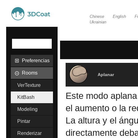
Chinese
English
F
Ukrainian
Preferencias
Rooms
Aplanar
VerTexture
Este modo aplana l
KitBash
el aumento o la r
Modeling
La altura y el áng
Pintar
directamente debaj
Renderizar