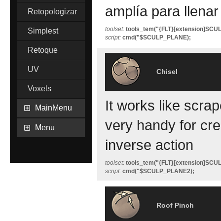
amplía para llenar
Retopologizar
toolset:
tools_tem("{FLT}[extension]SC
Simplest
script:
cmd("$SCULP_PLANE);
Retoque
UV
Chisel
Voxels
It works like scrape
MainMenu
very handy for cr
Menu
inverse action
toolset:
tools_tem("{FLT}[extension]SC
script:
cmd("$SCULP_PLANE2);
Roof Pinch