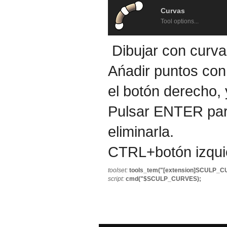
Curvas
Tool options...
Dibujar con curva
Ańadir puntos con
el botón derecho, 
Pulsar ENTER para
eliminarla.
CTRL+botón izquie
toolset:
tools_tem("[extension]SCULP_C
script:
cmd("$SCULP_CURVES);