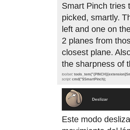
Smart Pinch tries 
picked, smartly. T
left and one on the
2 planes from thos
closest plane. Also
the sharpness of t
toolset:
tools_tem("{PINCH}[extension]Sm
script:
cmd("$SmartPinch);
Deslizar
Este modo desliza