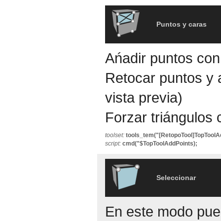
Puntos y caras
Ańadir puntos con
Retocar puntos y 
vista previa)
Forzar triángulos
toolset:
tools_tem("[RetopoTool]TopToolA
script:
cmd("$TopToolAddPoints);
Seleccionar
En este modo pued