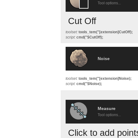
Tool options...
Cut Off
toolset:
tools_tem("[extension]CutOff);
script:
cmd("$CutOff);
Noise
toolset:
tools_tem("[extension]Noise);
script:
cmd("$Noise);
Measure
Tool options...
Click to add poin