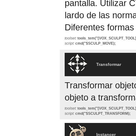
pantalla. Utilizar
lardo de las norma
Diferentes formas 
toolset:
tools_tem("[VOX_SCULPT_TOOL
script:
cmd("$SCULP_MOVE);
Transformar
Transformar objeto
objeto a transform
toolset:
tools_tem("[VOX_SCULPT_TOO
script:
cmd("$SCULPT_TRANSFORM);
Instancer