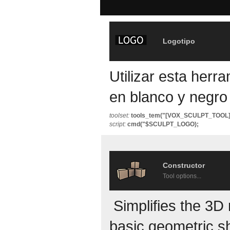
Logotipo
Utilizar esta herr
en blanco y negro
toolset:
tools_tem("[VOX_SCULPT_TOOL
script:
cmd("$SCULPT_LOGO);
Constructor
Tool options...
Simplifies the 3D
basic geometric s