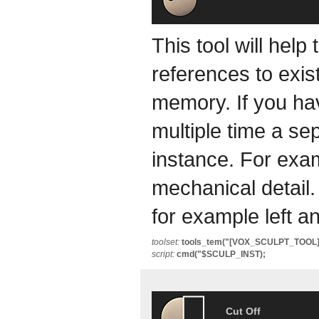
This tool will hel
references to exis
memory. If you h
multiple time a se
instance. For exa
mechanical detail.
for example left a
toolset:
tools_tem("[VOX_SCULPT_TOOL
script:
cmd("$SCULP_INST);
Cut Off