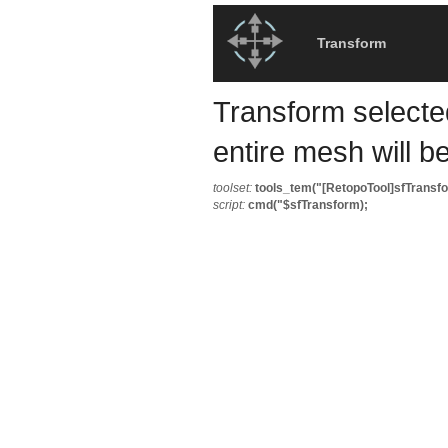
Transform
Transform selected
entire mesh will b
toolset:
tools_tem("[RetopoTool]sfTransfo
script:
cmd("$sfTransform);