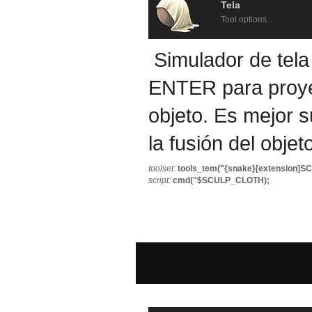
Tela
Tool options...
Simulador de tela
ENTER para proyec
objeto. Es mejor s
la fusión del objeto
toolset:
tools_tem("{snake}[extension]
script:
cmd("$SCULP_CLOTH);