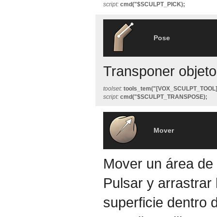
script:
cmd("$SCULPT_PICK);
Pose
Transponer objeto 
toolset:
tools_tem("[VOX_SCULPT_TOO
script:
cmd("$SCULPT_TRANSPOSE);
Mover
Mover un área de l
Pulsar y arrastrar
superficie dentro d