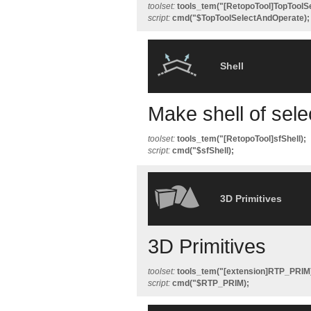
toolset:
tools_tem("[RetopoTool]TopToolS
script:
cmd("$TopToolSelectAndOperate);
Shell
Make shell of sele
toolset:
tools_tem("[RetopoTool]sfShell);
script:
cmd("$sfShell);
3D Primitives
3D Primitives
toolset:
tools_tem("[extension]RTP_PRIM
script:
cmd("$RTP_PRIM);