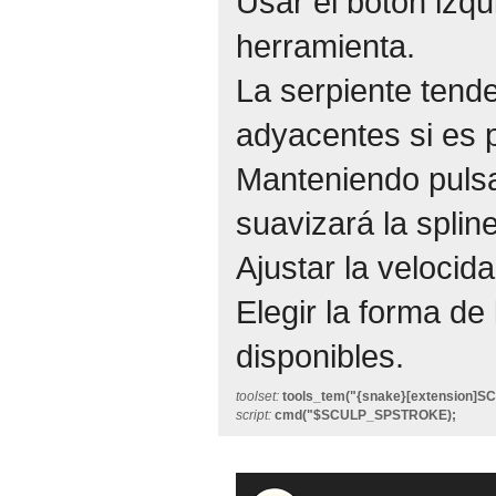
Usar el botón izqu
herramienta.
La serpiente tende
adyacentes si es p
Manteniendo pulsad
suavizará la splin
Ajustar la velocid
Elegir la forma de 
disponibles.
toolset:
tools_tem("{snake}[extension]
script:
cmd("$SCULP_SPSTROKE);