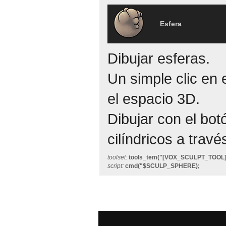
Esfera
Dibujar esferas.
Un simple clic en 
el espacio 3D.
Dibujar con el bo
cilíndricos a travé
toolset:
tools_tem("[VOX_SCULPT_TOOL
script:
cmd("$SCULP_SPHERE);