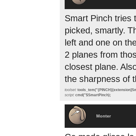
Smart Pinch tries 
picked, smartly. T
left and one on the
2 planes from thos
closest plane. Also
the sharpness of t
toolset:
tools_tem("{PINCH}[extension]Sm
script:
cmd("$SmartPinch);
Monter