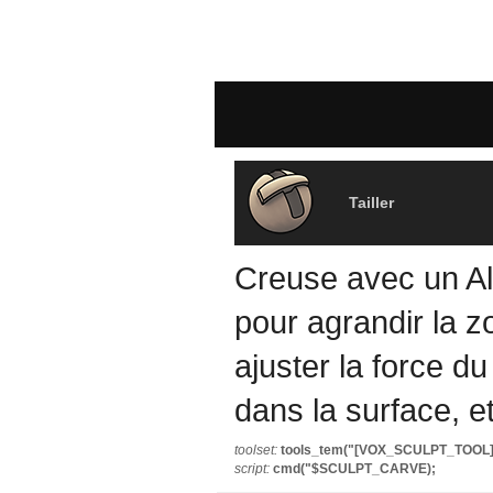
Tailler
Creuse avec un Alph
pour agrandir la z
ajuster la force d
dans la surface, e
toolset:
tools_tem("[VOX_SCULPT_TOOL
script:
cmd("$SCULPT_CARVE);