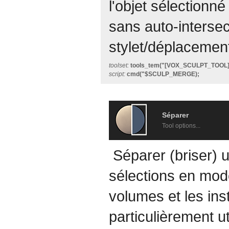
l'objet sélectionné
sans auto-intersect
stylet/déplacement/
toolset:
tools_tem("[VOX_SCULPT_TOO
script:
cmd("$SCULP_MERGE);
Séparer
Tool options...
Séparer (briser) 
sélections en mod
volumes et les in
particulièrement ut