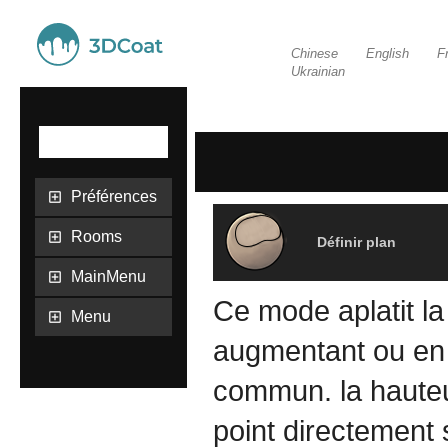
Chinese
English
F
Ukrainian
Préférences
Rooms
Définir plan
MainMenu
Ce mode aplatit la
Menu
augmentant ou en r
commun. la hauteu
point directement s