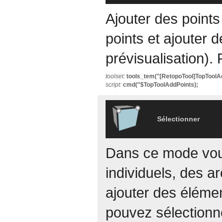
Ajouter des point
points et ajouter d
prévisualisation).
toolset:
tools_tem("[RetopoTool]TopToolA
script:
cmd("$TopToolAddPoints);
Sélectionner
Dans ce mode vou
individuels, des a
ajouter des éléme
pouvez sélectionn