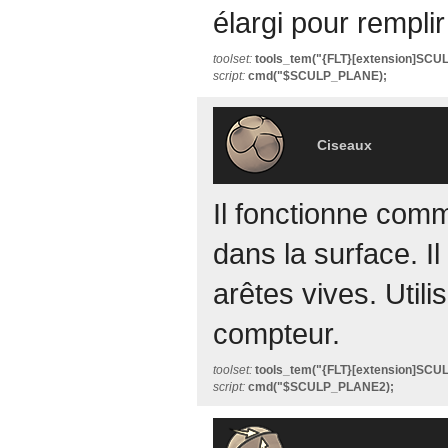
élargi pour remplir
toolset:
tools_tem("{FLT}[extension]SC
script:
cmd("$SCULP_PLANE);
Ciseaux
Il fonctionne com
dans la surface. Il
arêtes vives. Util
compteur.
toolset:
tools_tem("{FLT}[extension]SC
script:
cmd("$SCULP_PLANE2);