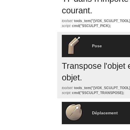
courant.
toolset:
tools_tem("[VOX_SCULPT_TOOL
script:
cmd("$SCULPT_PICK);
Pose
Transpose l'objet e
objet.
toolset:
tools_tem("[VOX_SCULPT_TOO
script:
cmd("$SCULPT_TRANSPOSE);
Déplacement