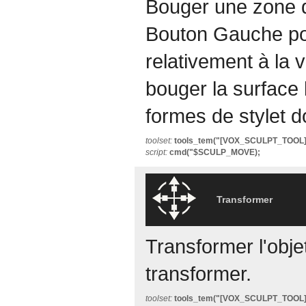
Bouger une zone d
Bouton Gauche pou
relativement à la 
bouger la surface 
formes de stylet d
toolset:
tools_tem("[VOX_SCULPT_TOOL
script:
cmd("$SCULP_MOVE);
Transformer
Transformer l'objet
transformer.
toolset:
tools_tem("[VOX_SCULPT_TOO