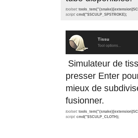
toolset:
tools_tem("{snake}[extension]
script:
cmd("$SCULP_SPSTROKE);
Tissu
Tool options...
Simulateur de tis
presser Enter pour 
mieux de subdivise
fusionner.
toolset:
tools_tem("{snake}[extension]
script:
cmd("$SCULP_CLOTH);