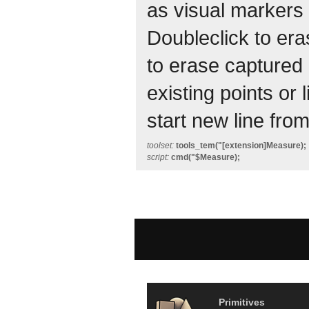
as visual markers
Doubleclick to era
to erase captured
existing points or
start new line from 
toolset:
tools_tem("[extension]Measure);
script:
cmd("$Measure);
Primitives