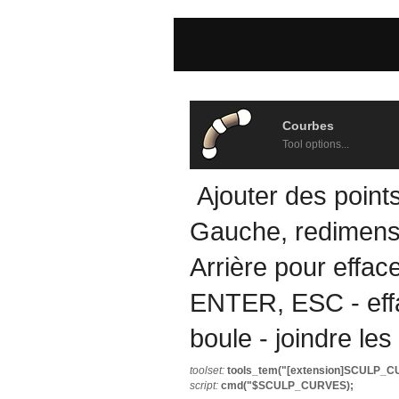
Courbes
Tool options...
Ajouter des points
Gauche, redimensi
Arrière pour efface
ENTER, ESC - effa
boule - joindre les
toolset:
tools_tem("[extension]SCULP_C
script:
cmd("$SCULP_CURVES);