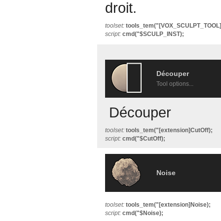
droit.
toolset:
tools_tem("[VOX_SCULPT_TOOL
script:
cmd("$SCULP_INST);
Découper
Tool options...
Découper
toolset:
tools_tem("[extension]CutOff);
script:
cmd("$CutOff);
Noise
toolset:
tools_tem("[extension]Noise);
script:
cmd("$Noise);