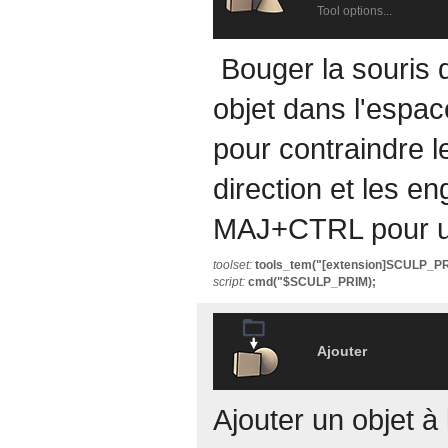
Tool options...
Bouger la souris 
objet dans l'espace
pour contraindre 
direction et les 
MAJ+CTRL pour un 
toolset:
tools_tem("[extension]SCULP_PR
script:
cmd("$SCULP_PRIM);
Ajouter
Ajouter un objet 