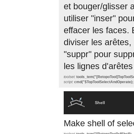
et bouger/glisser 
utiliser "inser" po
effacer les faces. 
diviser les arêtes,
"suppr" pour suppr
les lignes d'arête
toolset:
tools_tem("[RetopoTool]TopToolS
script:
cmd("$TopToolSelectAndOperate);
Shell
Make shell of sele