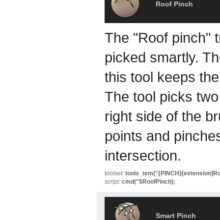
Roof Pinch
The "Roof pinch" t
picked smartly. Th
this tool keeps the
The tool picks two
right side of the b
points and pinches
intersection.
toolset:
tools_tem("{PINCH}[extension]Ro
script:
cmd("$RoofPinch);
Smart Pinch