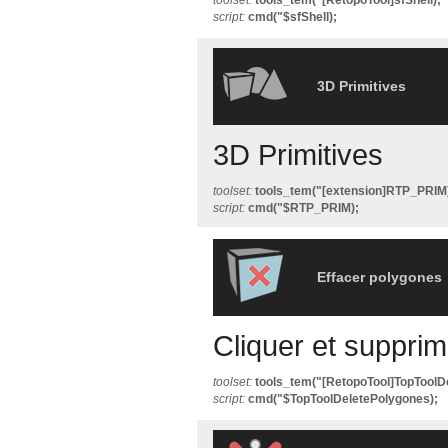
toolset:
tools_tem("[RetopoTool]sfShell);
script:
cmd("$sfShell);
3D Primitives
3D Primitives
toolset:
tools_tem("[extension]RTP_PRIM
script:
cmd("$RTP_PRIM);
Effacer polygones
Cliquer et suppri
toolset:
tools_tem("[RetopoTool]TopToolD
script:
cmd("$TopToolDeletePolygones);