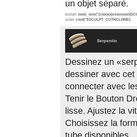
un objet séparé.
toolset:
tools_tem("{clone}[extension]
script:
cmd("$SCULPT_CUTNCLONE);
Serpentin
Dessinez un «serp
dessiner avec cet 
connecter avec les
Tenir le Bouton Dro
lisse. Ajustez la v
Choisissez la form
tube disponibles.