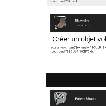
script:
cmd("$PixelArt);
Ebauche
Tool options...
Créer un objet vo
toolset:
tools_tem("[extension]SCULP_S
script:
cmd("$SCULP_SKETCH);
Points&faces