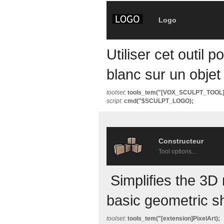
Logo
Utiliser cet outil 
blanc sur un objet
toolset:
tools_tem("[VOX_SCULPT_TOOL
script:
cmd("$SCULPT_LOGO);
Constructeur
Tool options...
Simplifies the 3D
basic geometric s
toolset:
tools_tem("[extension]PixelArt);