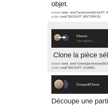
objet.
toolset:
tools_tem("[extension]SCULPT_
script:
cmd("$SCULPT_RECTSPLIT);
Cloner
Tool options...
Clone la pièce sé
toolset:
tools_tem("{clone}[extension]S
script:
cmd("$SCULPT_CLONE);
Coupe&Clone
Découpe une parti