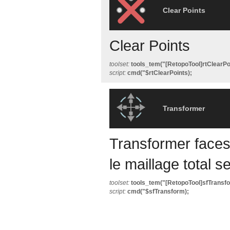
Clear Points
Clear Points
toolset:
tools_tem("[RetopoTool]rtClearPo
script:
cmd("$rtClearPoints);
Transformer
Transformer faces 
le maillage total s
toolset:
tools_tem("[RetopoTool]sfTransfo
script:
cmd("$sfTransform);