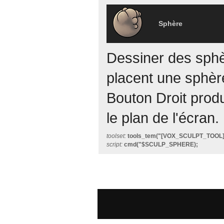
Sphère
Dessiner des sphè
placent une sphèr
Bouton Droit produ
le plan de l'écran.
toolset:
tools_tem("[VOX_SCULPT_TOOL
script:
cmd("$SCULP_SPHERE);