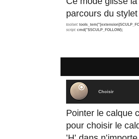
Ce mode glisse la 
parcours du stylet
toolset:
tools_tem("[extension]SCULP_F
script:
cmd("$SCULP_FOLLOW);
Choisir
Pointer le calque c
pour choisir le ca
'H' dans n'importe 