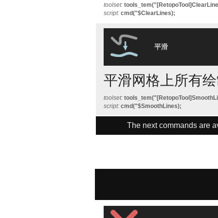
toolset:
tools_tem("[RetopoTool]ClearLine
script:
cmd("$ClearLines);
平滑
平滑网格上所有绘
toolset:
tools_tem("[RetopoTool]SmoothLi
script:
cmd("$SmoothLines);
The next commands are ava