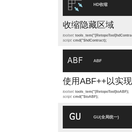
HD收缩
收缩隐藏区域
toolset:
tools_tem("[RetopoTool]hdContrac
script:
cmd("$hdContract);
ABF
使用ABF++以实
toolset:
tools_tem("[RetopoTool]toABF);
script:
cmd("$toABF);
GU(全局统一)