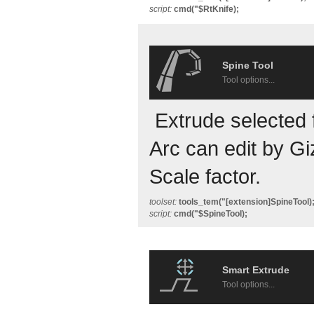
script:
cmd("$RtKnife);
Spine Tool
Tool options...
Extrude selected 
Arc can edit by G
Scale factor.
toolset:
tools_tem("[extension]SpineTool)
script:
cmd("$SpineTool);
Smart Extrude
Tool options...