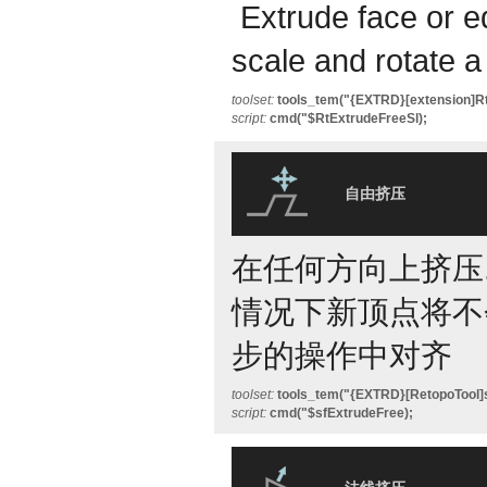
Extrude face or e
scale and rotate a
toolset:
tools_tem("{EXTRD}[extension]Rt
script:
cmd("$RtExtrudeFreeSl);
自由挤压
在任何方向上挤压.
情况下新顶点将不
步的操作中对齐
toolset:
tools_tem("{EXTRD}[RetopoTool]s
script:
cmd("$sfExtrudeFree);