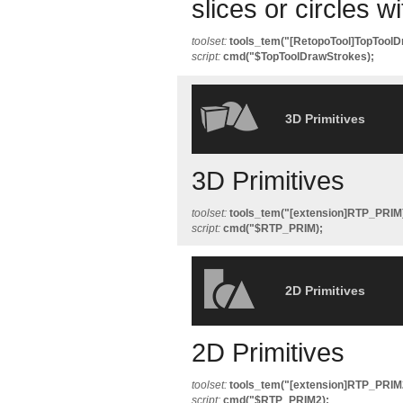
slices or circles w
toolset:
tools_tem("[RetopoTool]TopToolD
script:
cmd("$TopToolDrawStrokes);
3D Primitives
3D Primitives
toolset:
tools_tem("[extension]RTP_PRIM
script:
cmd("$RTP_PRIM);
2D Primitives
2D Primitives
toolset:
tools_tem("[extension]RTP_PRIM
script:
cmd("$RTP_PRIM2);