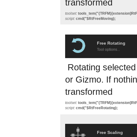
transformed
toolset:
tools_tem("{TRFM}[extension]RtF
script:
cmd("$RtFreeMoving);
Free Rotating
Tool options...
Rotating selected
or Gizmo. If nothin
transformed
toolset:
tools_tem("{TRFM}[extension]RtF
script:
cmd("$RtFreeRotating);
Free Scaling