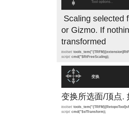
Tool options...
Scaling selected 
or Gizmo. If nothin
transformed
toolset:
tools_tem("{TRFM}[extension]RtF
script:
cmd("$RtFreeScaling);
变换
变换所选面/顶点.
toolset:
tools_tem("{TRFM}[RetopoTool]sf
script:
cmd("$sfTransform);