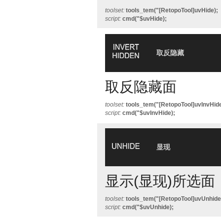
toolset:
tools_tem("[RetopoTool]uvHide);
script:
cmd("$uvHide);
取反隐藏
取反隐藏面
toolset:
tools_tem("[RetopoTool]uvInvHide
script:
cmd("$uvInvHide);
显现
显示(显现)所选面
toolset:
tools_tem("[RetopoTool]uvUnhide
script:
cmd("$uvUnhide);