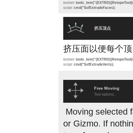
toolset:
tools_tem("{EXTRD}[RetopoTool]
script:
cmd("$sfExtrudeFaces);
挤压顶点
挤压面以便每个顶
toolset:
tools_tem("{EXTRD}[RetopoTool]s
script:
cmd("$sfExtrudeVerts);
Free Moving
Tool options...
Moving selected 
or Gizmo. If nothin