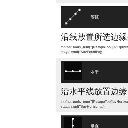
等距
沿线放置所选边缘
toolset:
tools_tem("[RetopoTool]uvEquidis
script:
cmd("$uvEquidist);
水平
沿水平线放置边缘
toolset:
tools_tem("[RetopoTool]uvHorizon
script:
cmd("$uvHorizontal);
垂直