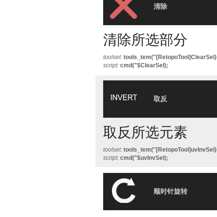
清除
清除所选部分
toolset:
tools_tem("[RetopoTool]ClearSel)
script:
cmd("$ClearSel);
取反
取反所选元素
toolset:
tools_tem("[RetopoTool]uvInvSel)
script:
cmd("$uvInvSel);
顺时针旋转