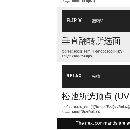
script:
cmd("$FlipU);
翻转V
垂直翻转所选面
toolset:
tools_tem("[RetopoTool]FlipV);
script:
cmd("$FlipV);
松弛
松弛所选顶点 (U
toolset:
tools_tem("[RetopoTool]uvRelax)
script:
cmd("$uvRelax);
The next commands are av