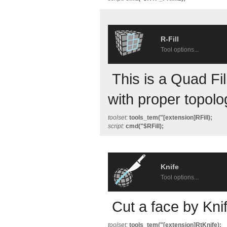
R-Fill
Tool options...
This is a Quad Fill
with proper topolog
toolset:
tools_tem("[extension]RFill);
script:
cmd("$RFill);
Knife
Tool options...
Cut a face by Kni
toolset:
tools_tem("[extension]RtKnife);