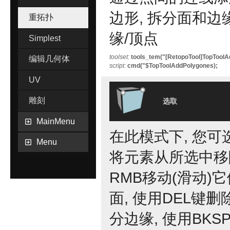
边形, 拆分面和边
重拓扑
缘/顶点
Simplest
toolset:
tools_tem("[RetopoTool]TopToolA
编辑几何体
script:
cmd("$TopToolAddPolygones);
UV
雕刻
选取
MainMenu
在此模式下, 您可选
Menu
将元素从所选中移除
RMB移动(滑动)它们
面, 使用DEL键删除
分边缘, 使用BKS