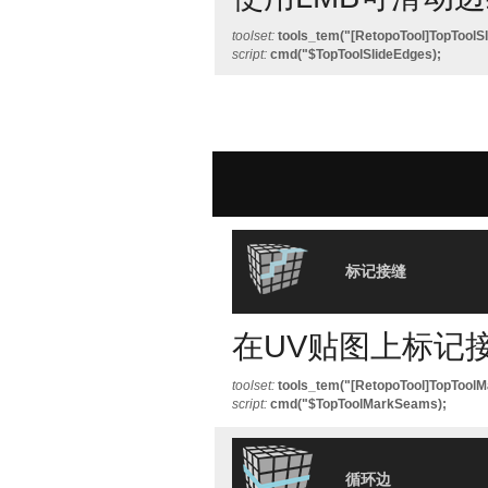
toolset:
tools_tem("[RetopoTool]TopToolS
script:
cmd("$TopToolSlideEdges);
标记接缝
在UV贴图上标记接
toolset:
tools_tem("[RetopoTool]TopTool
script:
cmd("$TopToolMarkSeams);
循环边