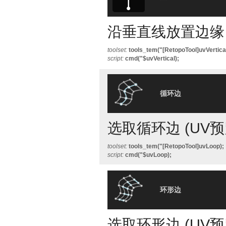
沿垂直线放置边缘
toolset:
tools_tem("[RetopoTool]uvVertical
script:
cmd("$uvVertical);
循环边
选取循环边 (UV
toolset:
tools_tem("[RetopoTool]uvLoop);
script:
cmd("$uvLoop);
环形边
选取环形边 (UV