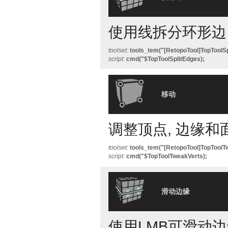
使用线拆分环形边
toolset:
tools_tem("[RetopoTool]TopToolSp
script:
cmd("$TopToolSplitEdges);
移动
调整顶点, 边缘和
toolset:
tools_tem("[RetopoTool]TopToolT
script:
cmd("$TopToolTweakVerts);
滑动边缘
使用LMB可滑动边