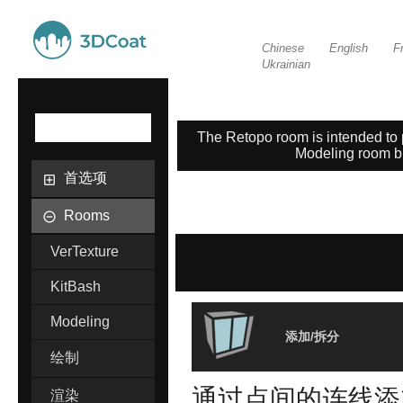
Chinese
English
F
Ukrainian
The Retopo room is intended to pe
Modeling room but
首选项
Rooms
VerTexture
KitBash
Modeling
添加/拆分
绘制
通过点间的连线添加
渲染