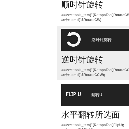
顺时针旋转
toolset:
tools_tem("[RetopoTool]RotateCW
script:
cmd("$RotateCW);
逆时针旋转
逆时针旋转
toolset:
tools_tem("[RetopoTool]RotateC
script:
cmd("$RotateCCW);
翻转U
水平翻转所选面
toolset:
tools_tem("[RetopoTool]FlipU);