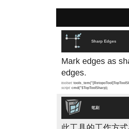
Sharp Edges
Mark edges as shar
edges.
toolset:
tools_tem("[RetopoTool]TopToolS
script:
cmd("$TopToolSharp);
笔刷
此工具的工作方式