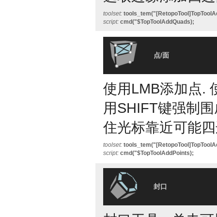
toolset:
tools_tem("[RetopoTool]TopTool
script:
cmd("$TopToolAddQuads);
点/面
使用LMB添加点. 
用SHIFT键强制
住光标靠近可能四
toolset:
tools_tem("[RetopoTool]TopToolA
script:
cmd("$TopToolAddPoints);
封口