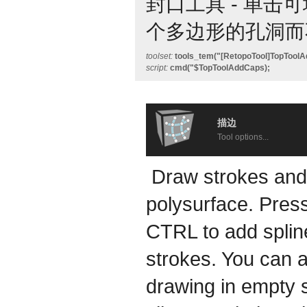
封口工具 - 单击可
个多边形的孔洞而
toolset:
tools_tem("[RetopoTool]TopToolA
script:
cmd("$TopToolAddCaps);
描边
Tool options...
Draw strokes and
polysurface. Pres
CTRL to add splin
strokes. You can a
drawing in empty s