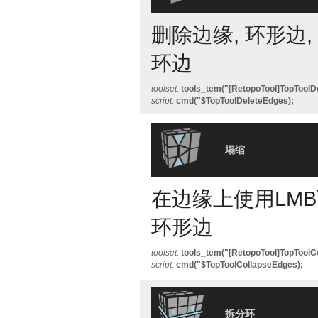
删除边缘, 环形边,
环边
toolset:
tools_tem("[RetopoTool]TopToolD
script:
cmd("$TopToolDeleteEdges);
塌缩
在边缘上使用LMB
环形边
toolset:
tools_tem("[RetopoTool]TopToolC
script:
cmd("$TopToolCollapseEdges);
拆分环