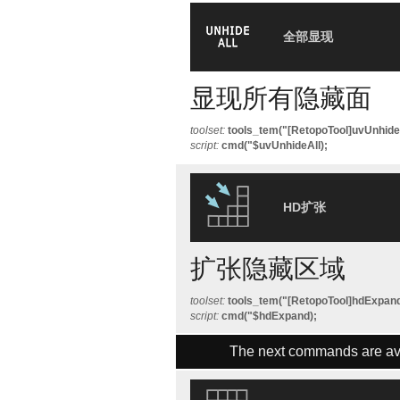
全部显现
显现所有隐藏面
toolset:
tools_tem("[RetopoTool]uvUnhideA
script:
cmd("$uvUnhideAll);
HD扩张
扩张隐藏区域
toolset:
tools_tem("[RetopoTool]hdExpand
script:
cmd("$hdExpand);
The next commands are ava