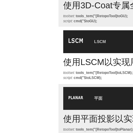
使用3D-Coat
toolset:
tools_tem("[RetopoTool]toGU);
script:
cmd("$toGU);
LSCM
使用LSCM以实
toolset:
tools_tem("[RetopoTool]toLSCM);
script:
cmd("$toLSCM);
平面
使用平面投影以实
toolset:
tools_tem("[RetopoTool]toPlanar)