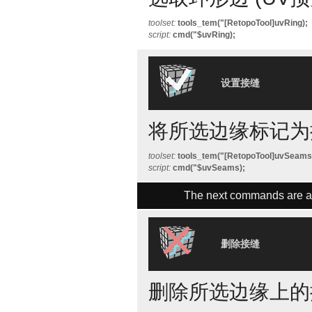
toolset:
tools_tem("[RetopoTool]uvRing);
script:
cmd("$uvRing);
设置接缝
将所选边缘标记为接
toolset:
tools_tem("[RetopoTool]uvSeams
script:
cmd("$uvSeams);
The next commands are av
删除接缝
删除所选边缘上的接