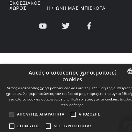
ΕΚΘΕΣΙΑΚΌΣ
ΧΏΡΟΣ
Η ΦΩΝΉ ΜΑΣ
ΜΠΙΣΚΌΤΑ
Αυτός ο ιστότοπος χρησιμοποιεί
cookies
ENGLISH
Αυτός ο ιστότοπος χρησιμοποιεί cookies για τη βελτίωση της εμπειρίας
χρηστών. Χρησιμοποιώντας τον ιστότοπό μας, παρέχετε τη συγκατάθεσή
BULGARIA
για όλα τα cookies σύμφωνα με την Πολιτική μας για τα cookies.
Διαβά
περισσότερα
CROATIAN
ΑΠΟΛΎΤΩΣ ΑΠΑΡΑΊΤΗΤΑ
ΑΠΌΔΟΣΗΣ
CZECH
ΣΤΌΧΕΥΣΗΣ
ΛΕΙΤΟΥΡΓΙΚΌΤΗΤΑΣ
DANISH