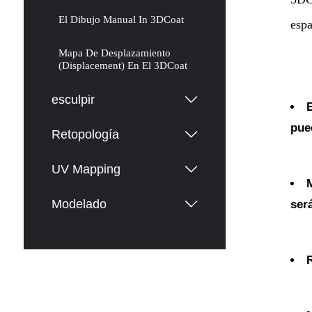
El Dibujo Manual In 3DCoat
espa
Mapa De Desplazamiento
(Displacement) En El 3DCoat
esculpir
E
pue
Retopología
UV Mapping
M
Modelado
ser