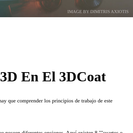
IMAGE BY DIMITRIS AXIOTIS
 3D En El 3DCoat
ay que comprender los principios de trabajo de este
e poseen diferentes opciones. Aquí existen 8 ""cuartos o