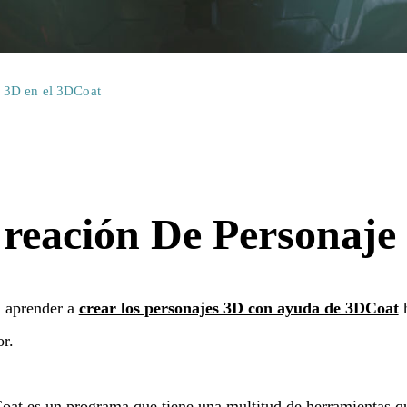
e 3D en el 3DCoat
reación De Personaje
a aprender a
crear los personajes 3D con ayuda de 3DCoat
h
or.
at es un programa que tiene una multitud de herramientas qu