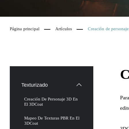
Página principal
Artículos
Creación de personaj
C
Texturizado
Par
Creación De Personaje 3D En
El 3DCoat
edit
Mapeo De Texturas PBR En El
3DCoat
3DCo