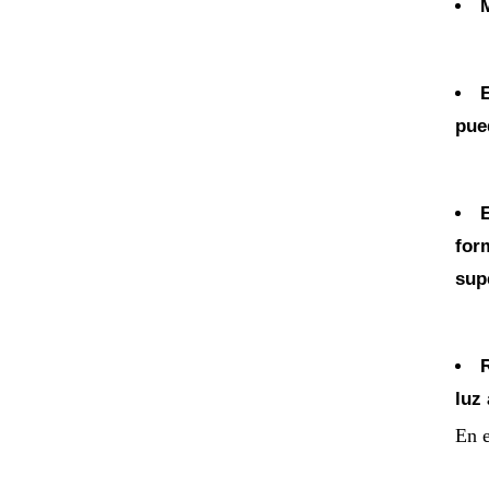
M
E
pue
E
for
supe
luz
En e