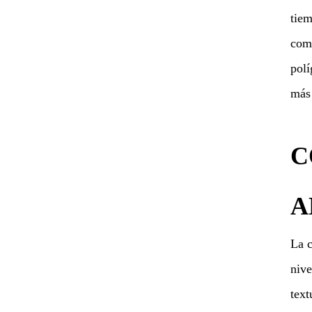
tiem
como
polí
más 
C
A
La c
nive
text