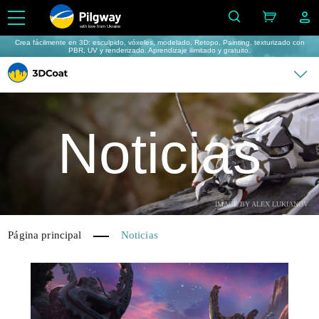
with love from Ukraine
Crea fácilmente en 3D: esculpido, vóxeles, modelado, Retopo, Painting, texturizado con
PBR, UV y renderizado. Aprendizaje ilimitado y gratuito.
Noticias
IMAGE BY ALEX LUKIANOV
Página principal
Noticias