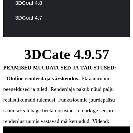
3DCoat 4.8
3DCoat 4.7
3DCate 4.9.57
PEAMISED MUUDATUSED JA TÄIUSTUSED:
-
Oluline renderdaja värskendus!
Ekraaniruumi
peegeldused ja tuled! Renderdaja pakub nüüd palju
realistlikumaid tulemusi. Funktsioonile juurdepääsu
saamiseks lubage beetatööriistad ja märkige seejärel
renderdusruumis vastavad märkeruudud. Videod: