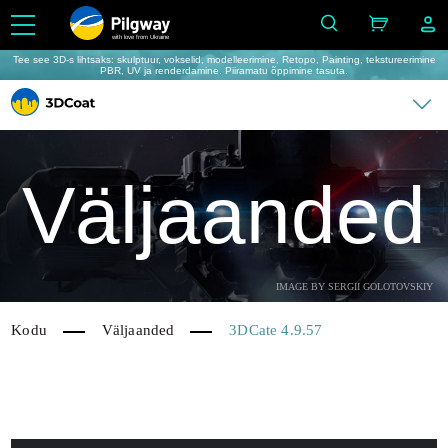
with love from Ukraine
Tee see 3D-s lihtsaks: skulptuur, vokselid, modelleerimine, Retopo, Painting, tekstureerimine
PBR, UV ja renderdamine. Piiramatu õppimine tasuta.
Väljaanded
IMAGE BY SERGII GOLOTOVSKIY
Kodu
Väljaanded
3DCate 4.9.57