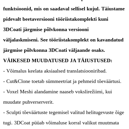
funktsioonid, mis on saadaval sellisel kujul. Täiustame
pidevalt beetaversiooni tööriistakomplekti kuni
3DCoati järgmise põlvkonna versiooni
väljalaskmiseni. See tööriistakomplekt on kavandatud
järgmise põlvkonna 3DCoati väljaande osaks.
VÄIKESED MUUDATUSED JA TÄIUSTUSED:
- Võimalus keelata aksiaalsed translatsiooniribad.
- Cut&Clone toetab sümmeetriat ja pehmeid tõeväärtusi.
- Voxel Meshi alandamine naaseb vokslirežiimi, kui
muudate puhverserverit.
- Sculpti tõeväärtuste tegemisel valitud helitugevuste õige
tugi. 3DCoat püüab võimaluse korral valikut muutmata