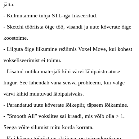
jätta.
- Külmutamine tühja STL-iga fikseeritud.
- Sketchi tööriista õige töö, visandi ja uute kõverate õige
koostoime.
- Liiguta õige liikumine režiimis Voxel Move, kui kohest
vokseliseerimist ei toimu.
- Lisatud nutika materjali kihi värvi läbipaistmatuse
liugur. See lahendab vana seisva probleemi, kui valge
värvi kihid muutuvad läbipaistvaks.
- Parandatud uute kõverate lõikepiir, täpsem lõikamine.
- "Smooth All" vokslites sai kraadi, mis võib olla > 1.
Seega võite silumist mitu korda korrata.
- Kui kõvera tööriist on aktiivne, on teisendusgizmo