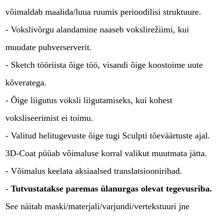
võimaldab maalida/luua ruumis perioodilisi struktuure.
- Vokslivõrgu alandamine naaseb vokslirežiimi, kui
muudate puhverserverit.
- Sketch tööriista õige töö, visandi õige koostoime uute
kõveratega.
- Õige liigutus voksli liigutamiseks, kui kohest
voksliseerimist ei toimu.
- Valitud helitugevuste õige tugi Sculpti tõeväärtuste ajal.
3D-Coat püüab võimaluse korral valikut muutmata jätta.
- Võimalus keelata aksiaalsed translatsiooniribad.
-
Tutvustatakse paremas ülanurgas olevat tegevusriba.
See näitab maski/materjali/varjundi/vertekstuuri jne