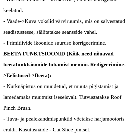
keelatud.
- Vaade->Kuva vokslid värviruumis, mis on salvestatud
seadistustesse, säilitatakse seansside vahel.
- Primitiivide ikoonide suuruse korrigeerimine.
BEETA FUNKTSIOONID (Kõik need nõuavad
beetafunktsioonide lubamist menüüs Redigeerimine-
>Eelistused->Beeta):
- Nurknäpistus on muudetud, et muuta pigistamist ja
lamedamaks muutmist iseseisvalt. Tutvustatakse Roof
Pinch Brush.
- Tava- ja pealekandmispunktid võetakse harjamootoris
eraldi. Kasutusnäide - Cut Slice pintsel.