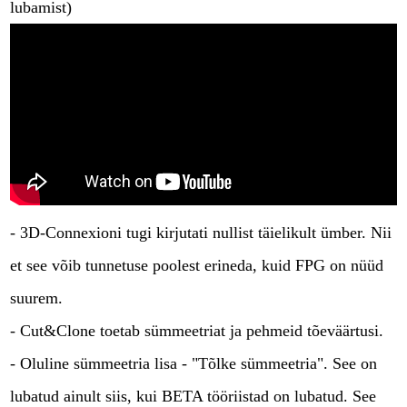
lubamist)
- 3D-Connexioni tugi kirjutati nullist täielikult ümber. Nii
et see võib tunnetuse poolest erineda, kuid FPG on nüüd
suurem.
- Cut&Clone toetab sümmeetriat ja pehmeid tõeväärtusi.
- Oluline sümmeetria lisa - "Tõlke sümmeetria". See on
lubatud ainult siis, kui BETA tööriistad on lubatud. See