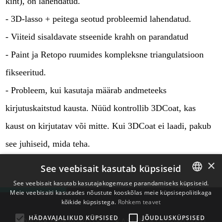
kiht), on lahendatud.
- 3D-lasso + peitega seotud probleemid lahendatud.
- Viiteid sisaldavate stseenide krahh on parandatud
- Paint ja Retopo ruumides kompleksne triangulatsioon
fikseeritud.
- Probleem, kui kasutaja määrab andmeteeks
kirjutuskaitstud kausta. Nüüd kontrollib 3DCoat, kas
kaust on kirjutatav või mitte. Kui 3DCoat ei laadi, pakub
see juhiseid, mida teha.
×
See veebisait kasutab küpsiseid
See veebisait kasutab kasutajakogemuse parandamiseks küpsiseid.
Meie veebisaiti kasutades nõustute kooskõlas meie küpsisepoliitikaga
ENGLISH
kõikide küpsistega.
Rohkem teavet
BULGARIAN
HÄDAVAJALIKUD KÜPSISED
JÕUDLUSKÜPSISED
KONTAKTID
KAUPLUS
KASUTUSTINGIMUSED