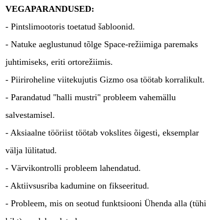
VEGAPARANDUSED:
- Pintslimootoris toetatud šabloonid.
- Natuke aeglustunud tõlge Space-režiimiga paremaks
juhtimiseks, eriti ortorežiimis.
- Piiriroheline viitekujutis Gizmo osa töötab korralikult.
- Parandatud "halli mustri" probleem vahemällu
salvestamisel.
- Aksiaalne tööriist töötab vokslites õigesti, eksemplar
välja lülitatud.
- Värvikontrolli probleem lahendatud.
- Aktiivsusriba kadumine on fikseeritud.
- Probleem, mis on seotud funktsiooni Ühenda alla (tühi