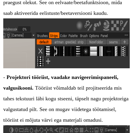
praegust olekut. See on eelvaate/beetafunktsioon, mida
saab aktiveerida eelistuste/beetaversiooni kaudu.
-
Projektori tööriist, vaadake navigeerimispaneeli,
valgusikooni.
Tööriist võimaldab teil projitseerida mis
tahes tekstuuri läbi kogu stseeni, täpselt nagu projektoriga
valgustatud pilt. See on mugav viidetega töötamisel,
tööriist ei mõjuta värvi ega materjali omadusi.