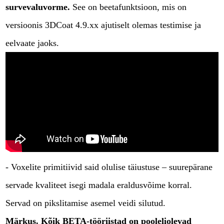
survevaluvorme.
See on beetafunktsioon, mis on
versioonis 3DCoat 4.9.xx ajutiselt olemas testimise ja
eelvaate jaoks.
- Voxelite primitiivid said olulise täiustuse – suurepärane
servade kvaliteet isegi madala eraldusvõime korral.
Servad on pikslitamise asemel veidi silutud.
Märkus. Kõik BETA-tööriistad on pooleliolevad