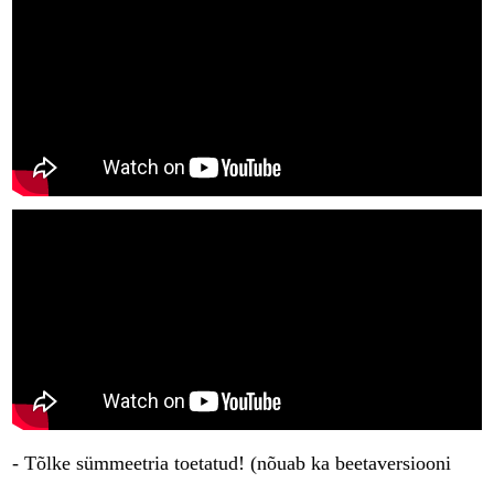
- Tõlke sümmeetria toetatud! (nõuab ka beetaversiooni