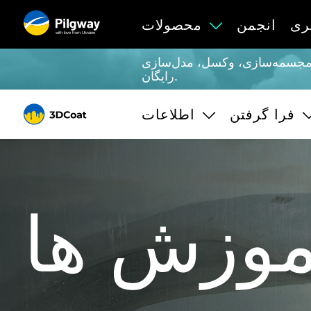
ری
انجمن
محصولات
with love from Ukraine
Retopo، Pai، بافت‌دهی با PBR، UV و رندرینگ. یادگیری نامحدود و
رایگان.
فرا گرفتن
اطلاعات
موزش ها