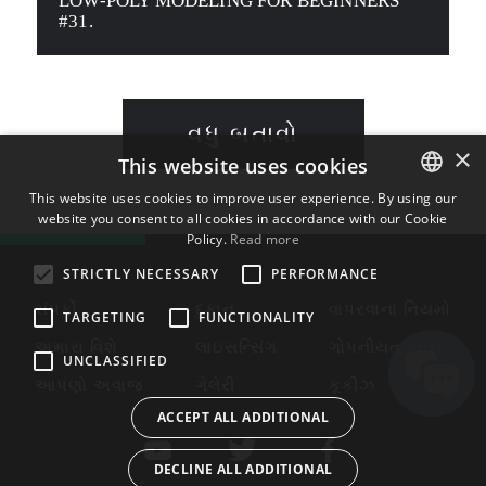
LOW-POLY MODELING FOR BEGINNERS
#31.
વધુ બતાવો
×
This website uses cookies
This website uses cookies to improve user experience. By using our
website you consent to all cookies in accordance with our Cookie
ENGLISH
Policy.
Read more
BULGARIAN
STRICTLY NECESSARY
PERFORMANCE
CROATIAN
સંપર્કો
દુકાન
વાપરવાના નિયમો
TARGETING
FUNCTIONALITY
CZECH
અમારા વિશે
લાઇસન્સિંગ
ગોપનીયતા નીતિ
UNCLASSIFIED
DANISH
આપણો અવાજ
ગેલેરી
કૂકીઝ
DUTCH
ACCEPT ALL ADDITIONAL
ESTONIAN
DECLINE ALL ADDITIONAL
FINNISH