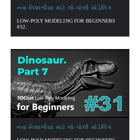
નવા નિશાળીયા માટે લો-પોલી મોડેલિંગ
LOW-POLY MODELING FOR BEGINNERS
#32.
નવા નિશાળીયા માટે લો-પોલી મોડેલિંગ