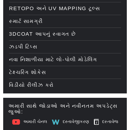
RETOPO અને UV MAPPING ટૂલ્સ
સ્માર્ટ સામગ્રી
3DCOAT આપનું સ્વાગત છે
ઝડપી ટિપ્સ
નવા નિશાળીયા માટે લો-પોલી મોડેલિંગ
ટેક્ષ્ચરિંગ શોકેસ
વિડીયો રીલીઝ કરો
અમારી સાથે જોડાઓ અને નવીનતમ અપડેટ્સ
જુઓ:
અમારી ચેનલ
દસ્તાવેજીકરણ
દસ્તાવેજ