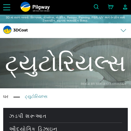
with love from Ukraine
3D માં સરળ બનાવો: શિલ્પકામ, વોક્સેલ્સ, મોડેલિંગ, Retopo, Painting, PBR, UV અને રેન્ડરિંગ સાથે
ટેક્સચરિંગ. મફતમાં અમર્યાદિત શિક્ષણ.
ટ્યુટોરિયલ્સ
IMAGE BY SERGII GOLOTOVSKIY
ઘર
ટ્યુટોરિયલ્સ
ઝડપી શરૂઆત
ઔદ્યોગિક ડિઝાઇન