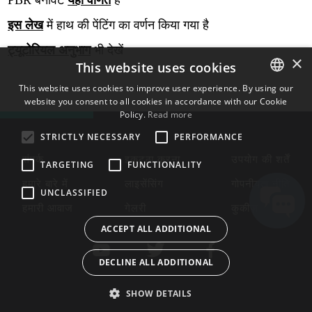
PBR बनावट
यहाँ वर्णित
है
इस लेख
में हाथ की पेंटिंग का वर्णन किया गया है
ट्यूटोरियल अनुभाग
भी देखें
×
This website uses cookies
This website uses cookies to improve user experience. By using our
website you consent to all cookies in accordance with our Cookie
ENGLISH
Policy.
Read more
BULGARIAN
STRICTLY NECESSARY
PERFORMANCE
CROATIAN
संपर्क
इकट्ठा करना
उपयोग की शर्तें
TARGETING
FUNCTIONALITY
CZECH
हमारे बारे में
लाइसेंसिंग
गोपनीयता नीति
UNCLASSIFIED
DANISH
हमारी आवाज
गेलरी
कुकीज़
DUTCH
ACCEPT ALL ADDITIONAL
ESTONIAN
DECLINE ALL ADDITIONAL
FINNISH
FRENCH
SHOW DETAILS