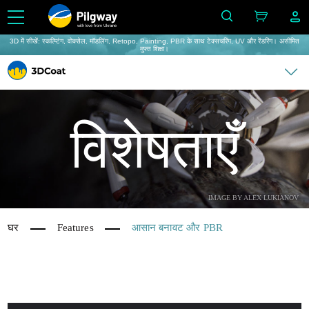
with love from Ukraine
3D में सीखें: स्कल्प्टिंग, वोक्सेल, मॉडलिंग, Retopo, Painting, PBR के साथ टेक्सचरिंग, UV और रेंडरिंग। असीमित
मुफ्त शिक्षा।
विशेषताएँ
IMAGE BY ALEX LUKIANOV
घर
Features
आसान बनावट और PBR