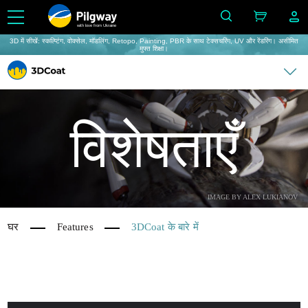
with love from Ukraine
3D में सीखें: स्कल्प्टिंग, वोक्सेल, मॉडलिंग, Retopo, Painting, PBR के साथ टेक्सचरिंग, UV और रेंडरिंग। असीमित
मुफ्त शिक्षा।
विशेषताएँ
IMAGE BY ALEX LUKIANOV
घर
Features
3DCoat के बारे में