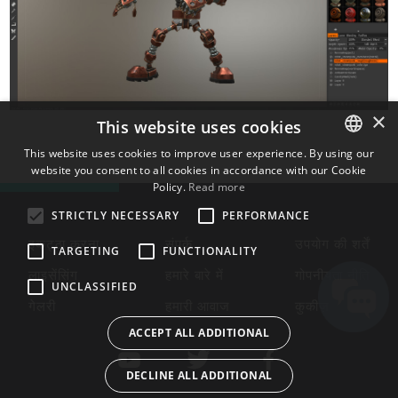
×
This website uses cookies
This website uses cookies to improve user experience. By using our
website you consent to all cookies in accordance with our Cookie
ENGLISH
Policy.
Read more
BULGARIAN
STRICTLY NECESSARY
PERFORMANCE
CROATIAN
इकट्ठा करना
संपर्क
उपयोग की शर्तें
TARGETING
FUNCTIONALITY
CZECH
लाइसेंसिंग
हमारे बारे में
गोपनीयता नीति
UNCLASSIFIED
DANISH
गेलरी
हमारी आवाज
कुकीज़
DUTCH
ACCEPT ALL ADDITIONAL
ESTONIAN
DECLINE ALL ADDITIONAL
FINNISH