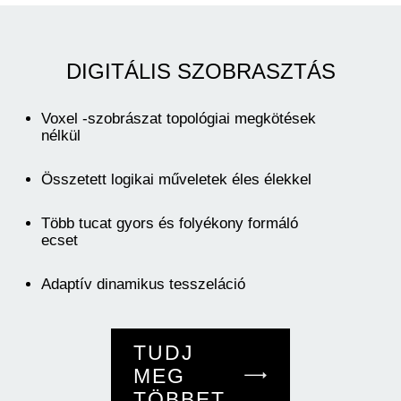
DIGITÁLIS SZOBRASZTÁS
Voxel -szobrászat topológiai megkötések
nélkül
Összetett logikai műveletek éles élekkel
Több tucat gyors és folyékony formáló
ecset
Adaptív dinamikus tesszeláció
TUDJ
MEG
TÖBBET