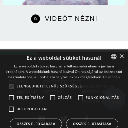
VIDEÓT NÉZNI
×
Ez a weboldal sütiket használ
Ez a weboldal sütiket használ a felhasználói élmény javítása
érdekében. A weboldalunk használatával Ön hozzájárul az összes süti
ENGLISH
KAPCSOLATOK
BOLT
HASZNÁLATI
FELTÉTELEK
használatához, a Cookie szabályzatunknak megfelelően.
Bővebben
BULGARIAN
RÓLUNK
ENGEDÉLYEZÉS
ELENGEDHETETLENÜL SZÜKSÉGES
ADATVÉDELMI
CROATIAN
IRÁNYELVEK
A HANGUNK
KÉPTÁR
TELJESÍTMÉNY
CÉLZÁS
FUNKCIONALITÁS
CZECH
COOKIE-K
BESOROLATLAN
DANISH
DUTCH
ÖSSZES ELFOGADÁSA
ÖSSZES ELUTASÍTÁSA