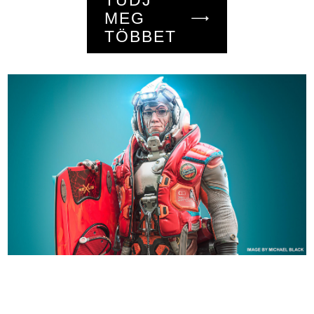
TUDJ
MEG
TÖBBET