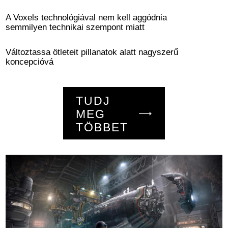
A Voxels technológiával nem kell aggódnia
semmilyen technikai szempont miatt
Változtassa ötleteit pillanatok alatt nagyszerű
koncepcióvá
TUDJ
MEG
TÖBBET