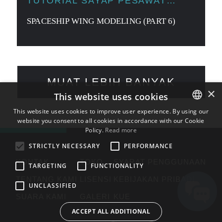
TUTORIAL SAYAP PESAWAT
LUAR ANGKASA
SPACESHIP WING MODELING (PART 6)
MUAT LEBIH BANYAK
×
This website uses cookies
This website uses cookies to improve user experience. By using our
website you consent to all cookies in accordance with our Cookie
ENGLISH
Policy.
Read more
BULGARIAN
STRICTLY NECESSARY
PERFORMANCE
CROATIAN
KONTAK
TOKO
SYARAT PENGGUNAAN
TARGETING
FUNCTIONALITY
CZECH
TENTANG KAMI
LISENSI
KEBIJAKAN PRIBADI
UNCLASSIFIED
DANISH
SUARA KAMI
GALERI
KUE
DUTCH
ACCEPT ALL ADDITIONAL
ESTONIAN