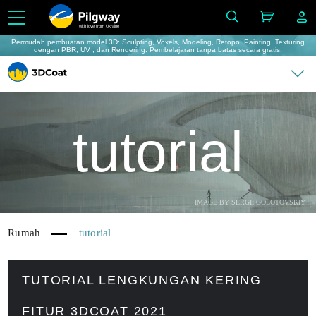
with love from Ukraine
Permudah pembuatan model 3D: Sculpting, Voxels, Modeling, Retopo, Painting, Texturing
dengan PBR, UV , dan Rendering. Pembelajaran tanpa batas secara gratis.
tutorial
IMAGE BY SERGII GOLOTOVSKIY
Rumah
tutorial
TUTORIAL LENGKUNGAN KERING
FITUR 3DCOAT 2021